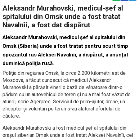
Aleksandr Murahovski, medicul-şef al
spitalului din Omsk unde a fost tratat
Navalnîi, a fost dat dispărut
Aleksandr Murahovski, medicul şef al spitalului din
Omsk (Siberia) unde a fost tratat pentru scurt timp
opozantul rus Aleksei Navalnîi, a dispărut, a anunţat
duminică poliţia rusă.
Poliţia din regiunea Omsk, la circa 2.200 kilometri est de
Moscova, a făcut cunoscut că medicul Aleksandr
Murahovski a părăsit vineri o bază de vânătoare dintr-o
pădure cu un autovehicul de teren şi nu a mai fost văzut de
atunci, scrie Agerpres. Serviciul de prim-ajutor, drone, un
elicopter şi voluntari pe teren s-au alăturat efortului de
căutare.
Aleksandr Murahovski a fost medicul şef al spitalului din
oraşul siberian Omsk unde a fost tratat Aleksei Navalnîi, cel