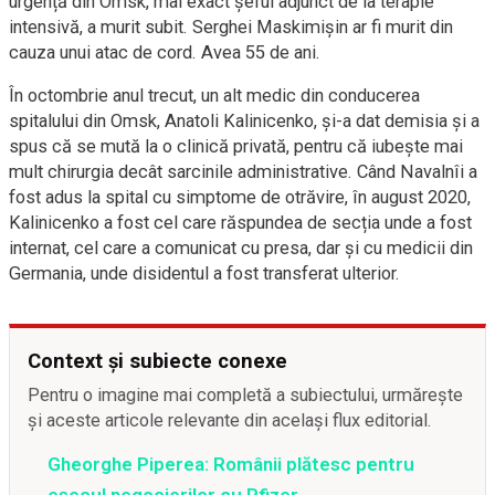
urgență din Omsk, mai exact șeful adjunct de la terapie
intensivă, a murit subit. Serghei Maskimișin ar fi murit din
cauza unui atac de cord. Avea 55 de ani.
În octombrie anul trecut, un alt medic din conducerea
spitalului din Omsk, Anatoli Kalinicenko, și-a dat demisia și a
spus că se mută la o clinică privată, pentru că iubește mai
mult chirurgia decât sarcinile administrative. Când Navalnîi a
fost adus la spital cu simptome de otrăvire, în august 2020,
Kalinicenko a fost cel care răspundea de secția unde a fost
internat, cel care a comunicat cu presa, dar și cu medicii din
Germania, unde disidentul a fost transferat ulterior.
Context și subiecte conexe
Pentru o imagine mai completă a subiectului, urmărește
și aceste articole relevante din același flux editorial.
Gheorghe Piperea: Românii plătesc pentru
eșecul negocierilor cu Pfizer