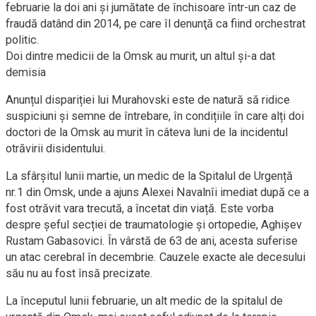
februarie la doi ani şi jumătate de închisoare într-un caz de
fraudă datând din 2014, pe care îl denunţă ca fiind orchestrat
politic.
Doi dintre medicii de la Omsk au murit, un altul și-a dat
demisia
Anunțul dispariției lui Murahovski este de natură să ridice
suspiciuni și semne de întrebare, în condițiile în care alți doi
doctori de la Omsk au murit în câteva luni de la incidentul
otrăvirii disidentului.
La sfârșitul lunii martie, un medic de la Spitalul de Urgență
nr.1 din Omsk, unde a ajuns Alexei Navalnîi imediat după ce a
fost otrăvit vara trecută, a încetat din viață. Este vorba
despre șeful secției de traumatologie și ortopedie, Aghișev
Rustam Gabasovici. În vârstă de 63 de ani, acesta suferise
un atac cerebral în decembrie. Cauzele exacte ale decesului
său nu au fost însă precizate.
La începutul lunii februarie, un alt medic de la spitalul de