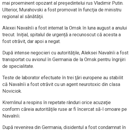
mai proeminent opozant al preşedintelui rus Vladimir Putin.
Ulterior, Murahovski a fost promovat în funcţia de ministru
regional al sănătăţii.
Alexei Navalnîi a fost internat la Omsk în luna august a anului
trecut. Inițial, spitalul de urgență a recunoscut că acesta a
fost otrăvit, dar apoi a negat.
După intense negocieri cu autorităţile, Aleksei Navalnîi a fost
transportat cu avionul în Germania de la Omsk pentru îngrijiri
de specialitate.
Teste de laborator efectuate în trei ţări europene au stabilit
că Navalnîi a fost otrăvit cu un agent neurotoxic din clasa
Noviciok.
Kremlinul a respins în repetate rânduri orice acuzaţie
conform căreia autorităţile ruse ar fi încercat să-l omoare pe
Navalnîi.
După revenirea din Germania, disidentul a fost condamnat în