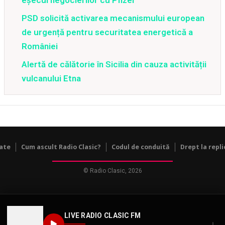
PSD solicită activarea mecanismului european
de urgență pentru securitatea energetică a
României
Alertă de călătorie în Sicilia din cauza activității
vulcanului Etna
tate
Cum ascult Radio Clasic?
Codul de conduită
Drept la repli
© Radio Clasic, 2026
LIVE RADIO CLASIC FM
↓