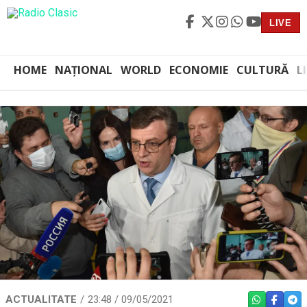
LIVE
HOME
NAȚIONAL
WORLD
ECONOMIE
CULTURĂ
L
ACTUALITATE
23:48 / 09/05/2021
WHATSAPP
FACEBO
TEL