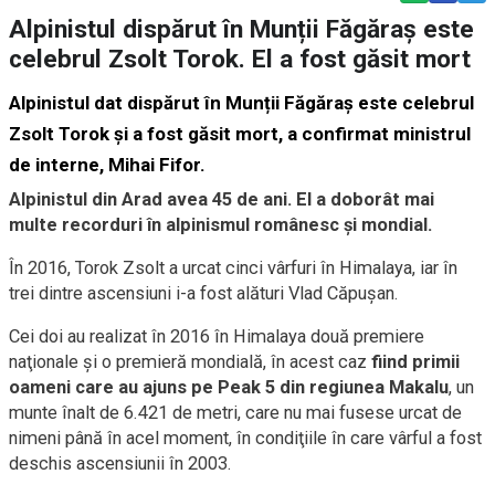
Alpinistul dispărut în Munții Făgăraș este
celebrul Zsolt Torok. El a fost găsit mort
Alpinistul dat dispărut în Munții Făgăraș este celebrul
Zsolt Torok
și a fost găsit mort, a confirmat ministrul
de interne, Mihai Fifor.
Alpinistul din Arad avea 45 de ani. El a doborât mai
multe recorduri în alpinismul românesc și mondial.
În 2016, Torok Zsolt a urcat cinci vârfuri în Himalaya, iar în
trei dintre ascensiuni i-a fost alături Vlad Căpuşan.
Cei doi au realizat în 2016 în Himalaya două premiere
naţionale şi o premieră mondială, în acest caz
fiind primii
oameni care au ajuns pe Peak 5 din regiunea Makalu
, un
munte înalt de 6.421 de metri, care nu mai fusese urcat de
nimeni până în acel moment, în condiţiile în care vârful a fost
deschis ascensiunii în 2003.