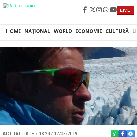
LIVE
HOME
NAȚIONAL
WORLD
ECONOMIE
CULTURĂ
L
ACTUALITATE
18:24 / 17/08/2019
WHATSAPP
FACEBO
TEL