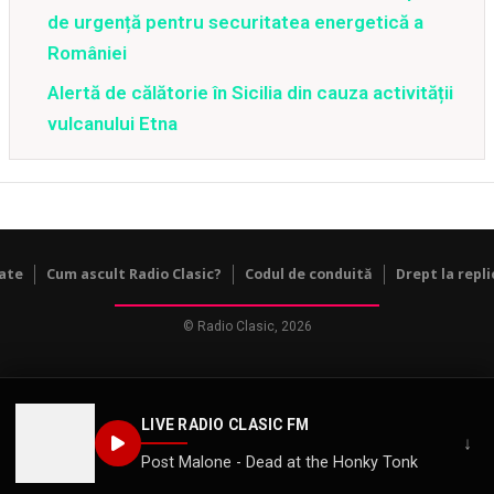
de urgență pentru securitatea energetică a
României
Alertă de călătorie în Sicilia din cauza activității
vulcanului Etna
tate
Cum ascult Radio Clasic?
Codul de conduită
Drept la repli
© Radio Clasic, 2026
LIVE RADIO CLASIC FM
↓
Post Malone - Dead at the Honky Tonk