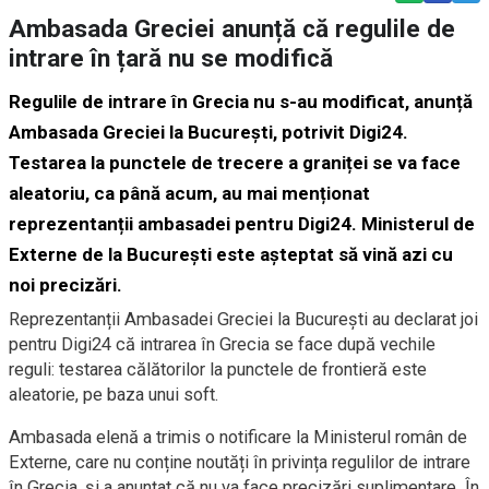
Ambasada Greciei anunță că regulile de
intrare în țară nu se modifică
Regulile de intrare în Grecia nu s-au modificat, anunță
Ambasada Greciei la București, potrivit Digi24.
Testarea la punctele de trecere a graniței se va face
aleatoriu, ca până acum, au mai menționat
reprezentanții ambasadei pentru Digi24. Ministerul de
Externe de la București este așteptat să vină azi cu
noi precizăr
i.
Reprezentanții Ambasadei Greciei la București au declarat joi
pentru Digi24 că intrarea în Grecia se face după vechile
reguli: testarea călătorilor la punctele de frontieră este
aleatorie, pe baza unui soft.
Ambasada elenă a trimis o notificare la Ministerul român de
Externe, care nu conține noutăți în privința regulilor de intrare
în Grecia, și a anunțat că nu va face precizări suplimentare. În