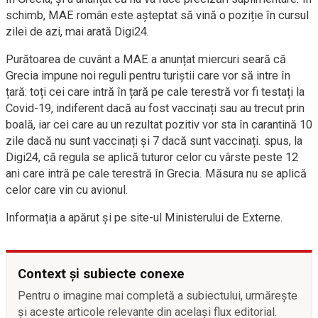
schimb, MAE român este așteptat să vină o poziție în cursul
zilei de azi, mai arată Digi24.
Purătoarea de cuvânt a MAE a anunțat miercuri seară că
Grecia impune noi reguli pentru turiștii care vor să intre în
țară: toți cei care intră în țară pe cale terestră vor fi testați la
Covid-19, indiferent dacă au fost vaccinați sau au trecut prin
boală, iar cei care au un rezultat pozitiv vor sta în carantină 10
zile dacă nu sunt vaccinați și 7 dacă sunt vaccinați. spus, la
Digi24, că regula se aplică tuturor celor cu vârste peste 12
ani care intră pe cale terestră în Grecia. Măsura nu se aplică
celor care vin cu avionul.
Informația a apărut și pe site-ul Ministerului de Externe.
Context și subiecte conexe
Pentru o imagine mai completă a subiectului, urmărește
și aceste articole relevante din același flux editorial.