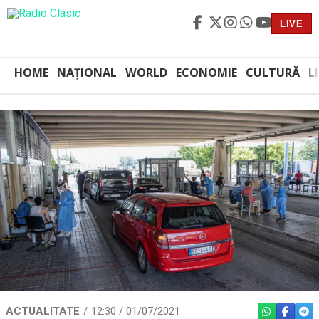
LIVE
HOME
NAȚIONAL
WORLD
ECONOMIE
CULTURĂ
L
ACTUALITATE
12:30 / 01/07/2021
WHATSAPP
FACEBO
TEL