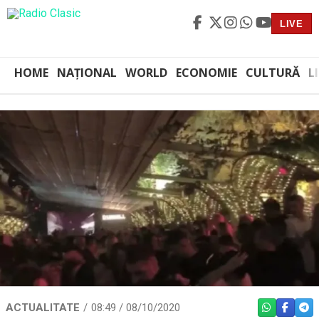
LIVE
HOME
NAȚIONAL
WORLD
ECONOMIE
CULTURĂ
L
ACTUALITATE
08:49 / 08/10/2020
WHATSAPP
FACEBO
TEL