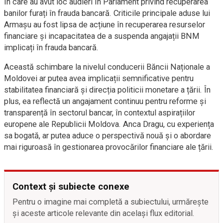
în care au avut loc audieri în Parlament privind recuperarea
banilor furați în frauda bancară. Criticile principale aduse lui
Armașu au fost lipsa de acțiune în recuperarea resurselor
financiare și incapacitatea de a suspenda angajații BNM
implicați în frauda bancară.
Această schimbare la nivelul conducerii Băncii Naționale a
Moldovei ar putea avea implicații semnificative pentru
stabilitatea financiară și direcția politicii monetare a țării. În
plus, ea reflectă un angajament continuu pentru reforme și
transparență în sectorul bancar, în contextul aspirațiilor
europene ale Republicii Moldova. Anca Dragu, cu experiența
sa bogată, ar putea aduce o perspectivă nouă și o abordare
mai riguroasă în gestionarea provocărilor financiare ale țării.
Context și subiecte conexe
Pentru o imagine mai completă a subiectului, urmărește
și aceste articole relevante din același flux editorial.