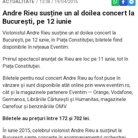
ACTUALITATE
13:38 / 19/04/2016
WHATSAPP
FACEBO
TEL
Andre Rieu susține un al doilea concert la
București, pe 12 iunie
Violonistul Andre Rieu susține un al doilea concert la
București, pe 12 iunie, în Piața Constituției, biletele fiind
disponibile în rețeaua Eventim.
Primul spectacol anunțat de Rieu are loc pe 11 iunie, tot în
Piața Constituției.
Biletele pentru noul concert Andre Rieu au fost puse în
vânzare și sunt disponibile atât online prin www.eventim.ro,
cât și la magazinele partenere Eventim — Orange, Vodafone,
Germanos, Librăriile Cărturești și Humanitas, magazinele
Carrefour și benzinăriile OMV.
Biletele au prețuri între 172 și 702 lei.
În iunie 2015, celebrul violonist Andre Rieu a susținut la
București șapte concerte în acompaniamentul orchestrei