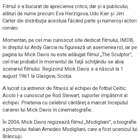
Filmul s-a bucurat de aprecierea critcii, dar şi a publicului,
alături de nume precum Eva Herzigova, Udo Kier şi Jim
Carter din distribuţia acestuia făcând parte şi numeroşi actori
români.
Momentan, pe cel mai cunoscut site dedicat filmului, IMDB,
în dreptul lui Andy Garcia nu figurează un asemenea rol, iar pe
pagina lui Mick Davis nu este adăugat filmul „The Sculptor”,
cel mai probabil în momentul de faţă schiţându-se abia
scenariul filmului. Regizorul Mick Davis s-a născut la 1
august 1961 la Glasgow, Scoţia.
A lucrat ca antrenor de fitness al echipei de fotbal Celtic.
Acolo l-a cunoscut pe Rod Stewart, suporter împătimit al
echipei. Prietenia cu celebrul cântăreţ a marcat începutul
carierei lui Mick Davis în cinematografie.
În 2004, Mick Davis regizează filmul „Modigliani”, o biografie
a pictorului italian Amedeo Modigliani, care a fost ucenicul lui
Brâncuşi.