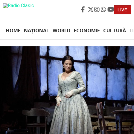
LIVE
HOME
NAȚIONAL
WORLD
ECONOMIE
CULTURĂ
L