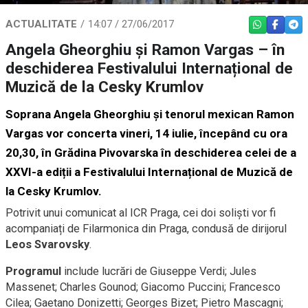
ACTUALITATE
14:07 / 27/06/2017
WHATSAPP
FACEBO
TEL
Angela Gheorghiu și Ramon Vargas – în
deschiderea Festivalului Internațional de
Muzică de la Cesky Krumlov
Soprana Angela Gheorghiu și tenorul mexican Ramon
Vargas vor concerta vineri, 14 iulie, începând cu ora
20,30, în Grădina Pivovarska în deschiderea celei de a
XXVI-a ediții a Festivalului Internațional de Muzică de
la Cesky Krumlov.
Potrivit unui comunicat al ICR Praga, cei doi soliști vor fi
acompaniați de Filarmonica din Praga, condusă de dirijorul
Leos Svarovsky
.
Programul
include lucrări de Giuseppe Verdi; Jules
Massenet; Charles Gounod; Giacomo Puccini; Francesco
Cilea; Gaetano Donizetti; Georges Bizet; Pietro Mascagni;