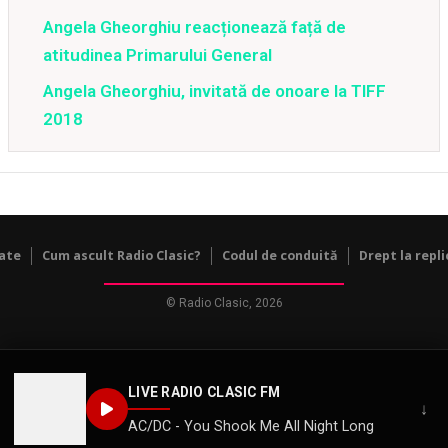
Angela Gheorghiu reacționează față de
atitudinea Primarului General
Angela Gheorghiu, invitată de onoare la TIFF
2018
tate
Cum ascult Radio Clasic?
Codul de conduită
Drept la repli
© Radio Clasic, 2026
LIVE RADIO CLASIC FM
↓
AC/DC - You Shook Me All Night Long