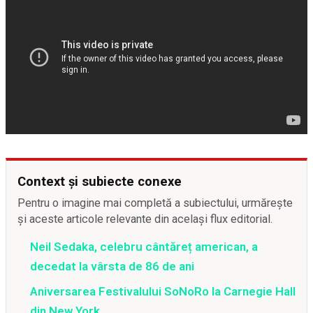
Context și subiecte conexe
Pentru o imagine mai completă a subiectului, urmărește
și aceste articole relevante din același flux editorial.
Neil Sedaka, celebru cântăreț american, a
decedat la vârsta de 86 de ani
Aniversarea Festivalului SoNoRo la Carnegie Hall
din New York