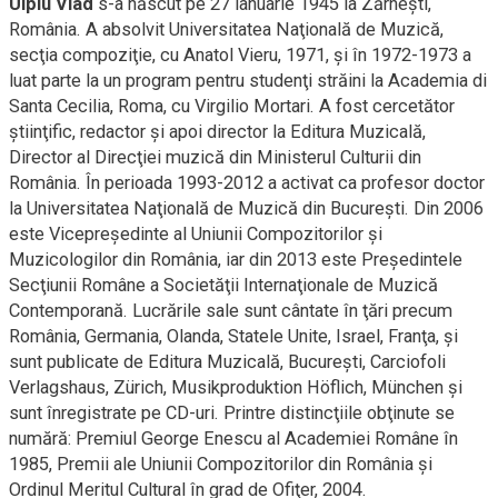
Ulpiu Vlad
s-a născut pe 27 ianuarie 1945 la Zărneşti,
România. A absolvit Universitatea Naţională de Muzică,
secţia compoziţie, cu Anatol Vieru, 1971, şi în 1972-1973 a
luat parte la un program pentru studenţi străini la Academia di
Santa Cecilia, Roma, cu Virgilio Mortari. A fost cercetător
ştiinţific, redactor şi apoi director la Editura Muzicală,
Director al Direcţiei muzică din Ministerul Culturii din
România. În perioada 1993-2012 a activat ca profesor doctor
la Universitatea Naţională de Muzică din Bucureşti. Din 2006
este Vicepreşedinte al Uniunii Compozitorilor şi
Muzicologilor din România, iar din 2013 este Preşedintele
Secţiunii Române a Societăţii Internaţionale de Muzică
Contemporană. Lucrările sale sunt cântate în ţări precum
România, Germania, Olanda, Statele Unite, Israel, Franţa, şi
sunt publicate de Editura Muzicală, Bucureşti, Carciofoli
Verlagshaus, Zürich, Musikproduktion Höflich, München şi
sunt înregistrate pe CD-uri. Printre distincţiile obţinute se
numără: Premiul George Enescu al Academiei Române în
1985, Premii ale Uniunii Compozitorilor din România şi
Ordinul Meritul Cultural în grad de Ofiţer, 2004.