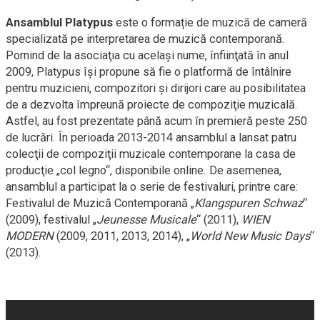
Ansamblul Platypus
este o formație de muzică de cameră
specializată pe interpretarea de muzică contemporană.
Pornind de la asociaţia cu acelaşi nume, înfiinţată în anul
2009, Platypus îşi propune să fie o platformă de întâlnire
pentru muzicieni, compozitori şi dirijori care au posibilitatea
de a dezvolta împreună proiecte de compoziţie muzicală.
Astfel, au fost prezentate până acum în premieră peste 250
de lucrări. În perioada 2013-2014 ansamblul a lansat patru
colecţii de compoziţii muzicale contemporane la casa de
producţie „col legno“, disponibile online. De asemenea,
ansamblul a participat la o serie de festivaluri, printre care:
Festivalul de Muzică Contemporană „
Klangspuren Schwaz
“
(2009), festivalul „
Jeunesse Musicale
“ (2011),
WIEN
MODERN
(2009, 2011, 2013, 2014), „
World New Music Days
“
(2013).