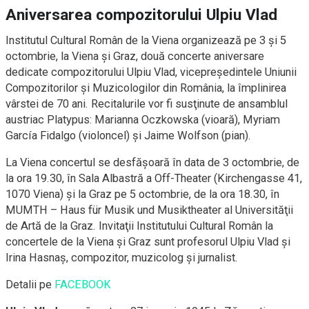
Aniversarea compozitorului Ulpiu Vlad
Institutul Cultural Român de la Viena organizează pe 3 şi 5
octombrie, la Viena şi Graz, două concerte aniversare
dedicate compozitorului Ulpiu Vlad, vicepreşedintele Uniunii
Compozitorilor şi Muzicologilor din România, la împlinirea
vârstei de 70 ani. Recitalurile vor fi susţinute de ansamblul
austriac Platypus: Marianna Oczkowska (vioară), Myriam
García Fidalgo (violoncel) şi Jaime Wolfson (pian).
La Viena concertul se desfăşoară în data de 3 octombrie, de
la ora 19.30, în Sala Albastră a Off-Theater (Kirchengasse 41,
1070 Viena) şi la Graz pe 5 octombrie, de la ora 18.30, în
MUMTH – Haus für Musik und Musiktheater al Universităţii
de Artă de la Graz. Invitaţii Institutului Cultural Român la
concertele de la Viena şi Graz sunt profesorul Ulpiu Vlad
şi
Irina Hasnaş, compozitor, muzicolog şi jurnalist.
Detalii pe
FACEBOOK