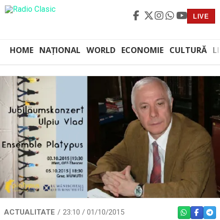
LIVE
HOME
NAȚIONAL
WORLD
ECONOMIE
CULTURĂ
L
ACTUALITATE
23:10 / 01/10/2015
WHATSAPP
FACEBO
TEL