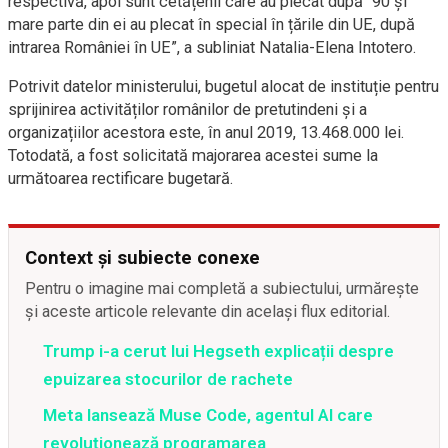
respectivă, apoi sunt cetățenii care au plecat după `90 și
mare parte din ei au plecat în special în țările din UE, după
intrarea României în UE”, a subliniat Natalia-Elena Intotero.
Potrivit datelor ministerului, bugetul alocat de instituție pentru
sprijinirea activităților românilor de pretutindeni și a
organizațiilor acestora este, în anul 2019, 13.468.000 lei.
Totodată, a fost solicitată majorarea acestei sume la
următoarea rectificare bugetară.
Context și subiecte conexe
Pentru o imagine mai completă a subiectului, urmărește
și aceste articole relevante din același flux editorial.
Trump i-a cerut lui Hegseth explicații despre
epuizarea stocurilor de rachete
Meta lansează Muse Code, agentul AI care
revoluționează programarea