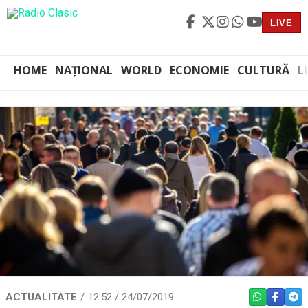
LIVE
HOME
NAȚIONAL
WORLD
ECONOMIE
CULTURĂ
L
ACTUALITATE
12:52 / 24/07/2019
WHATSAPP
FACEBO
TEL