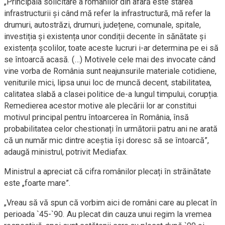
„Principala solicitare a românilor din afară este starea
infrastructurii și când mă refer la infrastructură, mă refer la
drumuri, autostrăzi, drumuri, județene, comunale, spitale,
investiția și existența unor condiții decente în sănătate și
existența școlilor, toate aceste lucruri i-ar determina pe ei să
se întoarcă acasă. (…) Motivele cele mai des invocate când
vine vorba de România sunt neajunsurile materiale cotidiene,
veniturile mici, lipsa unui loc de muncă decent, stabilitatea,
calitatea slabă a clasei politice de-a lungul timpului, corupția.
Remedierea acestor motive ale plecării lor ar constitui
motivul principal pentru întoarcerea în România, însă
probabilitatea celor chestionați în următorii patru ani ne arată
că un număr mic dintre aceștia își doresc să se întoarcă”,
adaugă ministrul, potrivit Mediafax.
Ministrul a apreciat că cifra românilor plecați în străinătate
este „foarte mare”.
„Vreau să vă spun că vorbim aici de români care au plecat în
perioada `45-`90. Au plecat din cauza unui regim la vremea