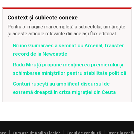
Context și subiecte conexe
Pentru o imagine mai completă a subiectului, urmărește
și aceste articole relevante din același flux editorial.
Bruno Guimaraes a semnat cu Arsenal, transfer
record de la Newcastle
Radu Miruță propune menținerea premierului și
schimbarea miniștrilor pentru stabilitate politică
Conturi rusești au amplificat discursul de
extremă dreaptă în criza migrației din Ceuta
tate
Cum ascult Radio Clasic?
Codul de conduită
Drept la repli