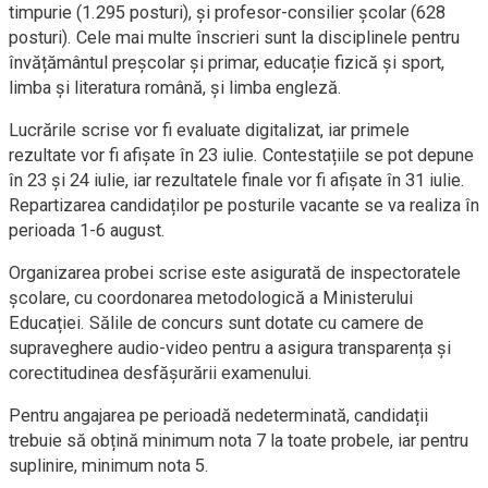
timpurie (1.295 posturi), și profesor-consilier școlar (628
posturi). Cele mai multe înscrieri sunt la disciplinele pentru
învățământul preșcolar și primar, educație fizică și sport,
limba și literatura română, și limba engleză.
Lucrările scrise vor fi evaluate digitalizat, iar primele
rezultate vor fi afișate în 23 iulie. Contestațiile se pot depune
în 23 și 24 iulie, iar rezultatele finale vor fi afișate în 31 iulie.
Repartizarea candidaților pe posturile vacante se va realiza în
perioada 1-6 august.
Organizarea probei scrise este asigurată de inspectoratele
școlare, cu coordonarea metodologică a Ministerului
Educației. Sălile de concurs sunt dotate cu camere de
supraveghere audio-video pentru a asigura transparența și
corectitudinea desfășurării examenului.
Pentru angajarea pe perioadă nedeterminată, candidații
trebuie să obțină minimum nota 7 la toate probele, iar pentru
suplinire, minimum nota 5.