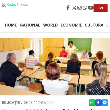
LIVE
HOME
NAȚIONAL
WORLD
ECONOMIE
CULTURĂ
L
EDUCAȚIE
08:08 / 17/07/2024
WHATSAPP
FACEBO
TEL