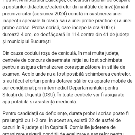
a posturilor didactice/catedrelor din unitățile de învățământ
preuniversitar (sesiunea 2024) constă în susținerea unei
inspecții speciale la clasă sau a unei probe practice și a unei
probe scrise. Proba scrisă, care începe la ora 9:00 și
durează 4 ore, se desfășoară în 114 centre din 41 de județe
și municipiul București.
Din cauza codului roșu de caniculă, în mai multe județe,
centrele de concurs desemnate inițial au fost schimbate
pentru a asigura climatizarea corespunzătoare în sălile de
examen. Acolo unde nu a fost posibilă schimbarea centrelor,
s-au făcut eforturi pentru dotarea sălilor cu aparate mobile de
aer condiționat prin intermediul Departamentului pentru
Situații de Urgență (DSU). În toate centrele vor fi asigurate
apă potabilă și asistență medicală.
Pentru candidații cu deficiențe, durata probei scrise poate fi
prelungită cu 1-2 ore. În acest an, există 22 de astfel de
cazuri în 9 județe și în Capitală. Comisiile județene de
organizare asigură condiții de egalizare a șanselor pentru