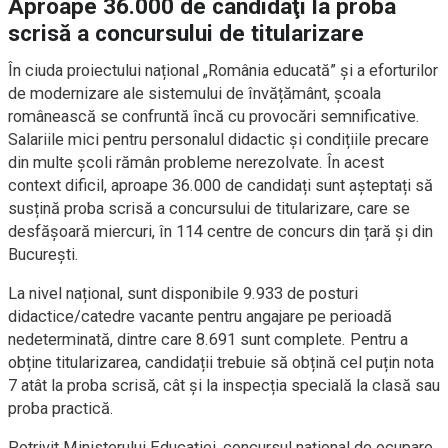
Aproape 36.000 de candidaţi la proba
scrisă a concursului de titularizare
În ciuda proiectului național „România educată” și a eforturilor
de modernizare ale sistemului de învățământ, școala
românească se confruntă încă cu provocări semnificative.
Salariile mici pentru personalul didactic și condițiile precare
din multe școli rămân probleme nerezolvate. În acest
context dificil, aproape 36.000 de candidați sunt așteptați să
susțină proba scrisă a concursului de titularizare, care se
desfășoară miercuri, în 114 centre de concurs din țară și din
București.
La nivel național, sunt disponibile 9.933 de posturi
didactice/catedre vacante pentru angajare pe perioadă
nedeterminată, dintre care 8.691 sunt complete. Pentru a
obține titularizarea, candidații trebuie să obțină cel puțin nota
7 atât la proba scrisă, cât și la inspecția specială la clasă sau
proba practică.
Potrivit Ministerului Educației, concursul național de ocupare