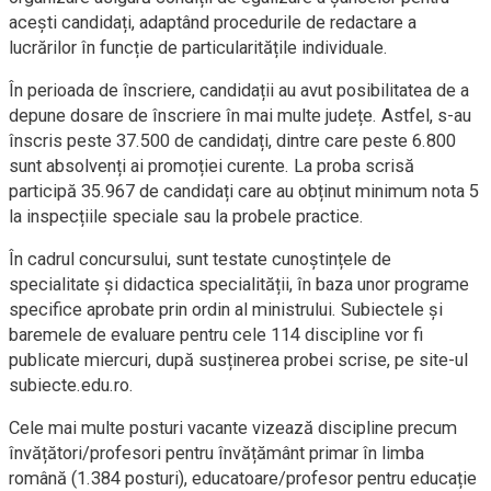
acești candidați, adaptând procedurile de redactare a
lucrărilor în funcție de particularitățile individuale.
În perioada de înscriere, candidații au avut posibilitatea de a
depune dosare de înscriere în mai multe județe. Astfel, s-au
înscris peste 37.500 de candidați, dintre care peste 6.800
sunt absolvenți ai promoției curente. La proba scrisă
participă 35.967 de candidați care au obținut minimum nota 5
la inspecțiile speciale sau la probele practice.
În cadrul concursului, sunt testate cunoștințele de
specialitate și didactica specialității, în baza unor programe
specifice aprobate prin ordin al ministrului. Subiectele și
baremele de evaluare pentru cele 114 discipline vor fi
publicate miercuri, după susținerea probei scrise, pe site-ul
subiecte.edu.ro.
Cele mai multe posturi vacante vizează discipline precum
învățători/profesori pentru învățământ primar în limba
română (1.384 posturi), educatoare/profesor pentru educație