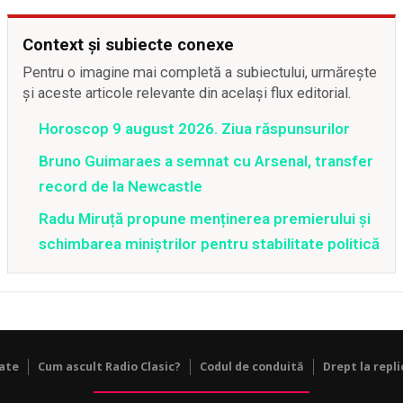
Context și subiecte conexe
Pentru o imagine mai completă a subiectului, urmărește
și aceste articole relevante din același flux editorial.
Horoscop 9 august 2026. Ziua răspunsurilor
Bruno Guimaraes a semnat cu Arsenal, transfer
record de la Newcastle
Radu Miruță propune menținerea premierului și
schimbarea miniștrilor pentru stabilitate politică
tate
Cum ascult Radio Clasic?
Codul de conduită
Drept la repli