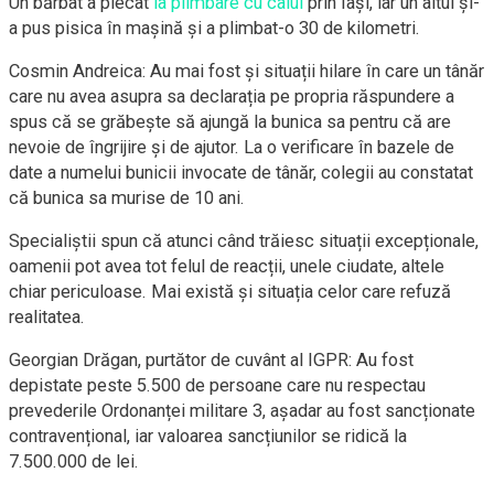
Un bărbat a plecat
la plimbare cu calul
prin Iași, iar un altul și-
a pus pisica în mașină și a plimbat-o 30 de kilometri.
Cosmin Andreica: Au mai fost și situații hilare în care un tânăr
care nu avea asupra sa declarația pe propria răspundere a
spus că se grăbește să ajungă la bunica sa pentru că are
nevoie de îngrijire și de ajutor. La o verificare în bazele de
date a numelui bunicii invocate de tânăr, colegii au constatat
că bunica sa murise de 10 ani.
Specialiștii spun că atunci când trăiesc situații excepționale,
oamenii pot avea tot felul de reacții, unele ciudate, altele
chiar periculoase. Mai există și situația celor care refuză
realitatea.
Georgian Drăgan, purtător de cuvânt al IGPR: Au fost
depistate peste 5.500 de persoane care nu respectau
prevederile Ordonanței militare 3, așadar au fost sancționate
contravențional, iar valoarea sancțiunilor se ridică la
7.500.000 de lei.