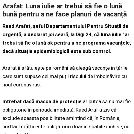
Arafat: Luna iulie ar trebui să fie o lună
bună pentru a ne face planuri de vacanță
Raed Arafat, șeful Departamentului Pentru Situații de
Urgență, a declarat joi seară, la Digi 24, că luna iulie ”ar
trebui să fie o lună ok pentru a ne programa vacanțele,
dacă situația epidemiologică este sub control.
Arafat îi sfătuiește pe români să aleagă vacanțe în țările
care sunt supuse cel mai puțil riscului de imbolnăvire cu
noul coronavirus.
Întrebat dacă masca de protecție
ar putea să nu mai fie
obligatorie în perioada imediată, Raed Araf a zis că
exclude aceasta posibilitate amintind că, în România,
purttaul mățtii este obligatorio doar în spațiile închise, nu