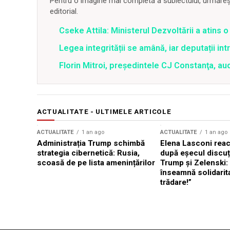
Pentru o imagine mai completă a subiectului, urmărește
editorial.
Cseke Attila: Ministerul Dezvoltării a atins
Legea integrității se amână, iar deputații in
Florin Mitroi, preşedintele CJ Constanţa, au
ACTUALITATE - ULTIMELE ARTICOLE
ACTUALITATE
1 an ago
ACTUALITATE
1 an ago
Administrația Trump schimbă
Elena Lasconi rea
strategia cibernetică: Rusia,
după eșecul discuți
scoasă de pe lista amenințărilor
Trump și Zelenski:
înseamnă solidarit
trădare!”