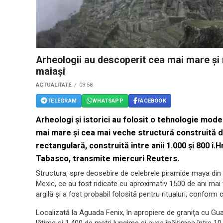
Arheologii au descoperit cea mai mare și
maiași
ACTUALITATE
08:58
TELEGRAM
WHATSAPP
FACEBOOK
Arheologi şi istorici au folosit o tehnologie mod
mai mare şi cea mai veche structură construită de
rectangulară, construită între anii 1.000 şi 800 î.H
Tabasco, transmite miercuri Reuters.
Structura, spre deosebire de celebrele piramide maya di
Mexic, ce au fost ridicate cu aproximativ 1500 de ani mai t
argilă şi a fost probabil folosită pentru ritualuri, conform c
Localizată la Aguada Fenix, în apropiere de graniţa cu G