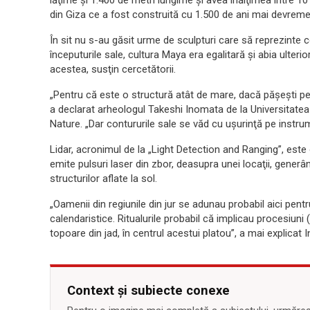
lăţime şi 1.400 de metri lungime şi avea înălţimea între 1
din Giza ce a fost construită cu 1.500 de ani mai devreme
În sit nu s-au găsit urme de sculpturi care să reprezinte 
începuturile sale, cultura Maya era egalitară şi abia ulterio
acestea, susţin cercetătorii.
„Pentru că este o structură atât de mare, dacă păşeşti pe e
a declarat arheologul Takeshi Inomata de la Universitatea 
Nature. „Dar contururile sale se văd cu uşurinţă pe instrum
Lidar, acronimul de la „Light Detection and Ranging”, este 
emite pulsuri laser din zbor, deasupra unei locaţii, generân
structurilor aflate la sol.
„Oamenii din regiunile din jur se adunau probabil aici pentru
calendaristice. Ritualurile probabil că implicau procesiun
topoare din jad, în centrul acestui platou”, a mai explicat 
Context și subiecte conexe