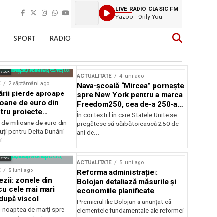
LIVE RADIO CLASIC FM
Yazoo - Only You
SPORT
RADIO
rstock
ACTUALITATE
4 luni ago
E
2 săptămâni ago
Nava-școală “Mircea” pornește
ării pierde aproape
spre New York pentru a marca
ioane de euro din
Freedom250, cea de-a 250-a
tru proiecte
aniversare a Statelor Unite
În contextul în care Statele Unite se
de milioane de euro din
pregătesc să sărbătorească 250 de
ți pentru Delta Dunării
ani de...
...
rstock
ACTUALITATE
5 luni ago
E
5 luni ago
Reforma administrației:
ezii: zonele din
Bolojan detaliază măsurile și
u cele mai mari
economiile planificate
după viscol
Premierul Ilie Bolojan a anunțat că
n noaptea de marți spre
elementele fundamentale ale reformei