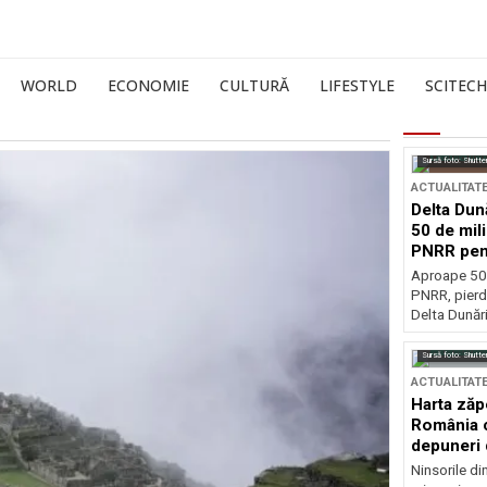
WORLD
ECONOMIE
CULTURĂ
LIFESTYLE
SCITECH
Sursă foto: Shutte
ACTUALITAT
Delta Dun
50 de mil
PNRR pen
esențiale
Aproape 50 
PNRR, pierdu
Delta Dunării
Sursă foto: Shutte
ACTUALITAT
Harta zăp
România c
depuneri 
Ninsorile di