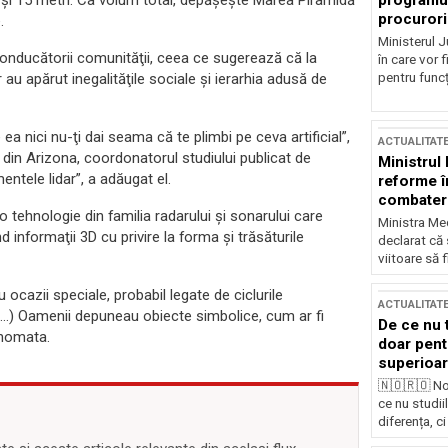
programul
0 şi 15 metri. Ca volum total, depăşeşte Marea Piramidă
procurori
.
Ministerul Ju
conducătorii comunităţii, ceea ce sugerează că la
în care vor f
pentru funcți
r au apărut inegalităţile sociale şi ierarhia adusă de
a nici nu-ţi dai seama că te plimbi pe ceva artificial”,
ACTUALITAT
din Arizona, coordonatorul studiului publicat de
Ministrul
entele lidar”, a adăugat el.
reforme î
combaterea
o tehnologie din familia radarului şi sonarului care
Ministra Med
d informaţii 3D cu privire la forma şi trăsăturile
declarat că
viitoare să 
 ocazii speciale, probabil legate de ciclurile
ACTUALITAT
i (…) Oamenii depuneau obiecte simbolice, cum ar fi
De ce nu 
Inomata.
doar pentr
superioar
🇳🇴🇷🇴 No
ce nu studii
diferența, ci