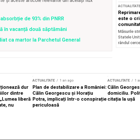
 și aceste articole relevante din același flux
ACTUALITAT
Reprimare
este o cri
 o absorbție de 93% din PNRR
comunitate
tră în vacanță două săptămâni
Măsurile stri
Statele Unit
diat ca martor la Parchetul General
rândul cerce
ACTUALITATE
1 an ago
ACTUALITATE
1 a
cționează dur
Plan de destabilizare a României:
Călin Georgesc
ilor dintre
Călin Georgescu și Horațiu
domiciliu. Poli
 „Lumea liberă
Potra, implicați într-o conspirație
citația la ușă
ate, nu
periculoasă