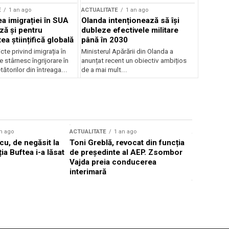
E
1 an ago
ACTUALITATE
1 an ago
a imigrației în SUA
Olanda intenționează să își
ză și pentru
dubleze efectivele militare
a științifică globală
până în 2030
cte privind imigrația în
Ministerul Apărării din Olanda a
e stârnesc îngrijorare în
anunțat recent un obiectiv ambițios
tătorilor din întreaga...
de a mai mult...
n ago
ACTUALITATE
1 an ago
ACTUALITATE
u, de negăsit la
Toni Greblă, revocat din funcția
Ilie Boloj
ția Buftea i-a lăsat
de președinte al AEP. Zsombor
alegerilor
Vajda preia conducerea
constituți
interimară
concentră
viitoarelo