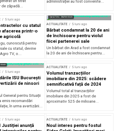
generat un strat
administrației au fost convenite...
v de zăpadă...
Sursă foto: Shutterstock
E
5 luni ago
ACTUALITATE
5 luni ago
ntractelor cu statul
Bărbat condamnat la 20 de ani
e afacerea printr-o
de închisoare pentru violul
e agricolă
fiicei partenerei sale
gu, cunoscută pentru
Un bărbat din Arad a fost condamnat
sale cu statul, devine
la 20 de ani de închisoare pentru...
 Agro TV, o...
rstock
ACTUALITATE
5 luni ago
E
5 luni ago
Volumul tranzacțiilor
rile ISU București
imobiliare din 2025: scădere
ertizării de ninsori
semnificativă față de 2024
Volumul total al tranzacțiilor
l General pentru Situații
imobiliare din 2025 a fost de
a emis recomandări
aproximativ 525 de milioane...
ție, în urma avertizării...
E
5 luni ago
ACTUALITATE
6 luni ago
 Justiției anunță
Noul interes pentru fostul