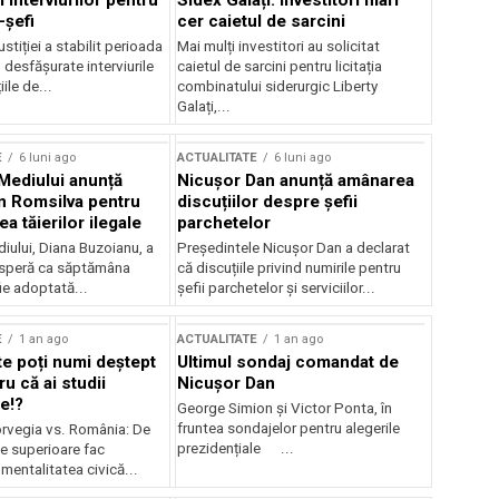
 interviurilor pentru
Sidex Galați: Investitori mari
-șefi
cer caietul de sarcini
stiției a stabilit perioada
Mai mulți investitori au solicitat
i desfășurate interviurile
caietul de sarcini pentru licitația
ile de...
combinatului siderurgic Liberty
Galați,...
E
6 luni ago
ACTUALITATE
6 luni ago
 Mediului anunță
Nicușor Dan anunță amânarea
n Romsilva pentru
discuțiilor despre șefii
 tăierilor ilegale
parchetelor
iului, Diana Buzoianu, a
Președintele Nicușor Dan a declarat
 speră ca săptămâna
că discuțiile privind numirile pentru
fie adoptată...
șefii parchetelor și serviciilor...
E
1 an ago
ACTUALITATE
1 an ago
te poți numi deștept
Ultimul sondaj comandat de
u că ai studii
Nicușor Dan
e!?
George Simion și Victor Ponta, în
fruntea sondajelor pentru alegerile
rvegia vs. România: De
prezidențiale ...
le superioare fac
 mentalitatea civică...