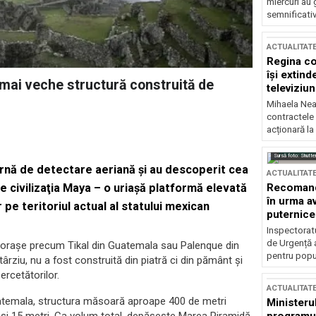
miercuri au 
semnificati
ACTUALITAT
Regina co
își extind
 mai veche structură construită de
televiziun
Mihaela Nea
contractele 
acționară la
Sursă foto: Shutte
ernă de detectare aeriană şi au descoperit cea
ACTUALITAT
Recomandă
 civilizaţia Maya – o uriaşă platformă elevată
în urma av
r pe teritoriul actual al statului mexican
puternice
Inspectoratu
de Urgență 
n oraşe precum Tikal din Guatemala sau Palenque din
pentru popula
ârziu, nu a fost construită din piatră ci din pământ şi
ercetătorilor.
ACTUALITAT
uatemala, structura măsoară aproape 400 de metri
Ministerul