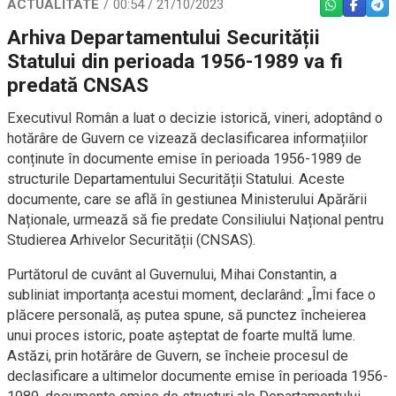
ACTUALITATE
00:54 / 21/10/2023
WHATSAPP
FACEBO
TEL
Arhiva Departamentului Securității
Statului din perioada 1956-1989 va fi
predată CNSAS
Executivul Român a luat o decizie istorică, vineri, adoptând o
hotărâre de Guvern ce vizează declasificarea informațiilor
conținute în documente emise în perioada 1956-1989 de
structurile Departamentului Securității Statului. Aceste
documente, care se află în gestiunea Ministerului Apărării
Naționale, urmează să fie predate Consiliului Național pentru
Studierea Arhivelor Securității (CNSAS).
Purtătorul de cuvânt al Guvernului, Mihai Constantin, a
subliniat importanța acestui moment, declarând: „Îmi face o
plăcere personală, aș putea spune, să punctez încheierea
unui proces istoric, poate așteptat de foarte multă lume.
Astăzi, prin hotărâre de Guvern, se încheie procesul de
declasificare a ultimelor documente emise în perioada 1956-