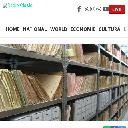
LIVE
HOME
NAȚIONAL
WORLD
ECONOMIE
CULTURĂ
L