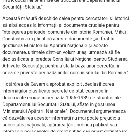
1989, documente emise de structuri ale Departamentului
Securității Statului.”
Această măsură deschide calea pentru cercetători și istorici
să aibă acces la informații și documente cruciale pentru
înțelegerea perioadei comuniste din istoria României. Mihai
Constantin a explicat că aceste documente „au fost în
gestiunea Ministerului Apărării Naționale și aceste
documente, ultimele dintr-un volum uriaș, urmează să fie
declasificate și predate Consiliului Național pentru Studierea
Arhivelor Securității, pentru a sta la baza unor cercetări în
ceea ce privește perioada anilor comunismului din România.”
Hotărârea de Guvern a aprobat explicit „declasificarea
informațiilor clasificate secrete de stat, cuprinse în
documente emise în perioada 1956-1989 de structuri ale
Departamentului Securității Statului, aflate în gestiunea
Ministerului Apărării Naționale”. Documentul argumentează
că dezvăluirea acestor informații nu mai poate prejudicia
securitatea națională, apărarea țării, ordinea publică sau
interesele persoanelor de drept public sau privat deținătoare.