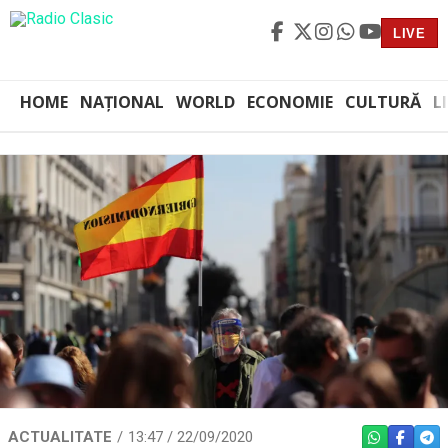
LIVE
HOME
NAȚIONAL
WORLD
ECONOMIE
CULTURĂ
L
ACTUALITATE
13:47 / 22/09/2020
WHATSAPP
FACEBO
TEL