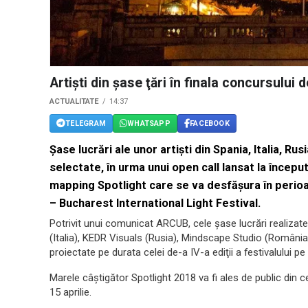
Artişti din şase ţări în finala concursului
ACTUALITATE
14:37
TELEGRAM
WHATSAPP
FACEBOOK
Şase lucrări ale unor artişti din Spania, Italia, Ru
selectate, în urma unui open call lansat la început
mapping Spotlight care se va desfăşura în perioada
– Bucharest International Light Festival.
Potrivit unui comunicat ARCUB, cele şase lucrări realizat
(Italia), KEDR Visuals (Rusia), Mindscape Studio (România
proiectate pe durata celei de-a IV-a ediţii a festivalului pe
Marele câştigător Spotlight 2018 va fi ales de public din ce
15 aprilie.