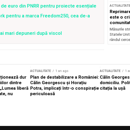
 de euro din PNRR pentru proiecte esențiale
ACTUALITAT
Reprimare
ork pentru a marca Freedom250, cea de-a
este o cri
comunitate
Măsurile stri
ai mari depuneri după viscol
Statele Unit
rândul cerce
ACTUALITATE
1 an ago
ACTUALITATE
1 a
cționează dur
Plan de destabilizare a României:
Călin Georgesc
ilor dintre
Călin Georgescu și Horațiu
domiciliu. Poli
 „Lumea liberă
Potra, implicați într-o conspirație
citația la ușă
ate, nu
periculoasă