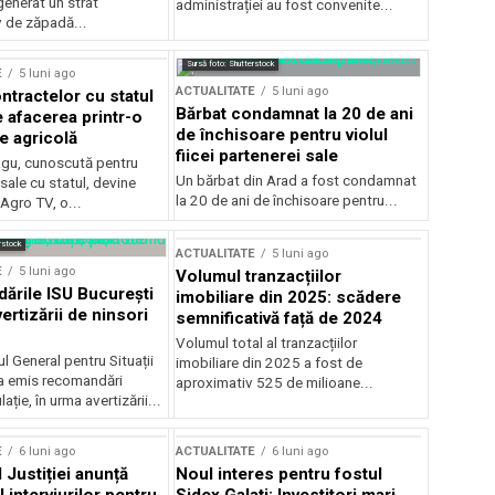
generat un strat
administrației au fost convenite...
v de zăpadă...
Sursă foto: Shutterstock
E
5 luni ago
ACTUALITATE
5 luni ago
ntractelor cu statul
Bărbat condamnat la 20 de ani
e afacerea printr-o
de închisoare pentru violul
e agricolă
fiicei partenerei sale
gu, cunoscută pentru
Un bărbat din Arad a fost condamnat
sale cu statul, devine
la 20 de ani de închisoare pentru...
 Agro TV, o...
rstock
ACTUALITATE
5 luni ago
E
5 luni ago
Volumul tranzacțiilor
rile ISU București
imobiliare din 2025: scădere
ertizării de ninsori
semnificativă față de 2024
Volumul total al tranzacțiilor
l General pentru Situații
imobiliare din 2025 a fost de
a emis recomandări
aproximativ 525 de milioane...
ție, în urma avertizării...
E
6 luni ago
ACTUALITATE
6 luni ago
 Justiției anunță
Noul interes pentru fostul