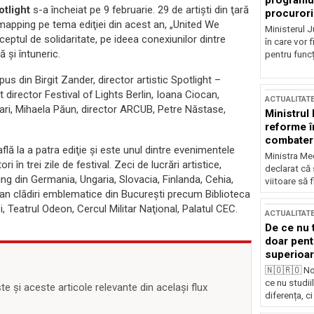
programul
tlight
s-a încheiat pe 9 februarie. 29 de artişti din ţară
procurori
 mapping pe tema ediţiei din acest an, „United We
Ministerul Ju
ceptul de solidaritate, pe ideea conexiunilor dintre
în care vor f
ă şi întuneric.
pentru funcți
s din Birgit Zander, director artistic Spotlight –
 director Festival of Lights Berlin, Ioana Ciocan,
ACTUALITAT
afari, Mihaela Păun, director ARCUB, Petre Năstase,
Ministrul
reforme î
combaterea
flă la a patra ediţie şi este unul dintre evenimentele
Ministra Med
n trei zile de festival. Zeci de lucrări artistice,
declarat că
ing din Germania, Ungaria, Slovacia, Finlanda, Cehia,
viitoare să 
 an clădiri emblematice din Bucureşti precum Biblioteca
, Teatrul Odeon, Cercul Militar Naţional, Palatul CEC.
ACTUALITAT
De ce nu 
doar pentr
superioar
🇳🇴🇷🇴 No
ce nu studii
 și aceste articole relevante din același flux
diferența, ci