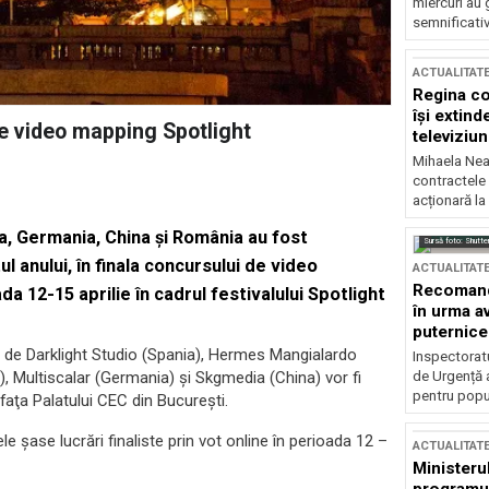
miercuri au 
semnificati
ACTUALITAT
Regina co
își extind
 de video mapping Spotlight
televiziun
Mihaela Nea
contractele 
acționară la
sia, Germania, China şi România au fost
Sursă foto: Shutte
ul anului, în finala concursului de video
ACTUALITAT
Recomandă
 12-15 aprilie în cadrul festivalului Spotlight
în urma av
puternice
e de Darklight Studio (Spania), Hermes Mangialardo
Inspectoratu
de Urgență 
), Multiscalar (Germania) şi Skgmedia (China) vor fi
pentru popula
 faţa Palatului CEC din Bucureşti.
le şase lucrări finaliste prin vot online în perioada 12 –
ACTUALITAT
Ministerul