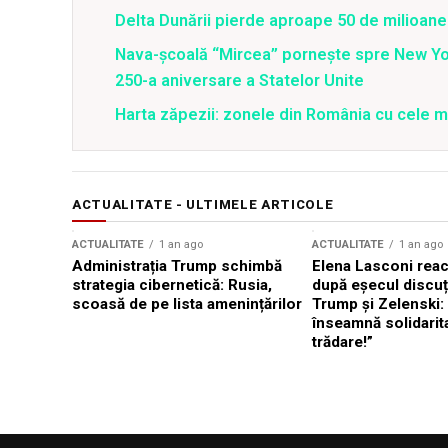
Delta Dunării pierde aproape 50 de milioane
Nava-școală “Mircea” pornește spre New Y
250-a aniversare a Statelor Unite
Harta zăpezii: zonele din România cu cele m
ACTUALITATE - ULTIMELE ARTICOLE
ACTUALITATE
1 an ago
ACTUALITATE
1 an ago
Administrația Trump schimbă
Elena Lasconi rea
strategia cibernetică: Rusia,
după eșecul discuți
scoasă de pe lista amenințărilor
Trump și Zelenski:
înseamnă solidarit
trădare!”