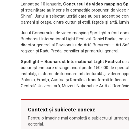
Lansat pe 10 ianuarie,
Concursul de video mapping Spo
şi străinătate au înscris în competiţie propuneri de video
Shine”. Juriul a selectat lucrări care au pus accent pe con
oameni şi oraşe, dintre culturi şi etnii, faţade şi artă, lumin
Juriul Concursului de video mapping Spotlight a fost compu
Bucharest International Light Festival, Daniel Badke, co-art
director general al Pavilionului de Artă Bucureşti – Art S
regizor, şi Radu Preda, consilier al primarului general.
Spotlight – Bucharest International Light Festival
se a
bucureştene care strânge anual peste 150.000 de spectatori î
instalaţii, sisteme de iluminare arhitecturală şi videomapp
Polonia, Franţa, Austria şi România transformă în fiecare
Centrală Universitară, Muzeul Naţional de Artă al României
Context și subiecte conexe
Pentru o imagine mai completă a subiectului, urmărește
editorial.