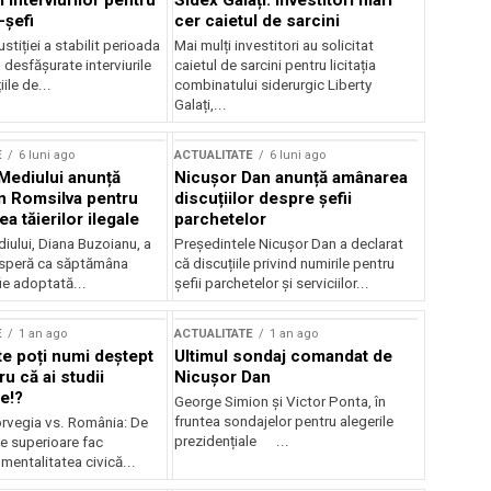
 interviurilor pentru
Sidex Galați: Investitori mari
-șefi
cer caietul de sarcini
stiției a stabilit perioada
Mai mulți investitori au solicitat
i desfășurate interviurile
caietul de sarcini pentru licitația
ile de...
combinatului siderurgic Liberty
Galați,...
E
6 luni ago
ACTUALITATE
6 luni ago
 Mediului anunță
Nicușor Dan anunță amânarea
n Romsilva pentru
discuțiilor despre șefii
 tăierilor ilegale
parchetelor
iului, Diana Buzoianu, a
Președintele Nicușor Dan a declarat
 speră ca săptămâna
că discuțiile privind numirile pentru
fie adoptată...
șefii parchetelor și serviciilor...
E
1 an ago
ACTUALITATE
1 an ago
te poți numi deștept
Ultimul sondaj comandat de
u că ai studii
Nicușor Dan
e!?
George Simion și Victor Ponta, în
fruntea sondajelor pentru alegerile
rvegia vs. România: De
prezidențiale ...
le superioare fac
 mentalitatea civică...