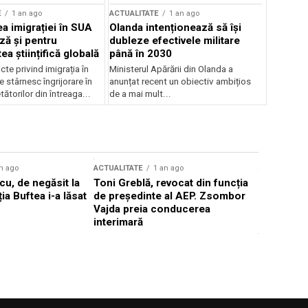
E
1 an ago
ACTUALITATE
1 an ago
a imigrației în SUA
Olanda intenționează să își
ză și pentru
dubleze efectivele militare
a științifică globală
până în 2030
cte privind imigrația în
Ministerul Apărării din Olanda a
e stârnesc îngrijorare în
anunțat recent un obiectiv ambițios
tătorilor din întreaga...
de a mai mult...
n ago
ACTUALITATE
1 an ago
ACTUALITATE
u, de negăsit la
Toni Greblă, revocat din funcția
Ilie Boloj
ția Buftea i-a lăsat
de președinte al AEP. Zsombor
alegerilor
Vajda preia conducerea
constituți
interimară
concentră
viitoarelo