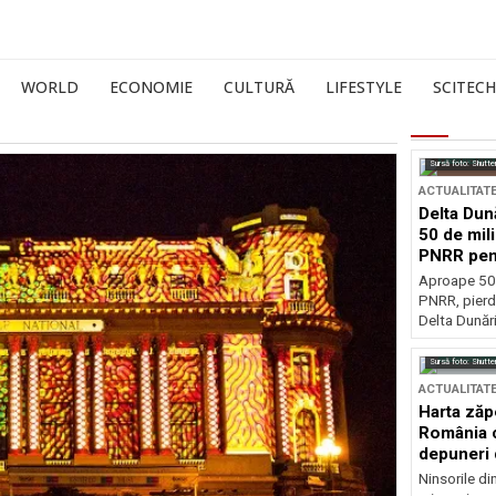
WORLD
ECONOMIE
CULTURĂ
LIFESTYLE
SCITECH
Sursă foto: Shutte
ACTUALITAT
Delta Dun
50 de mil
PNRR pen
esențiale
Aproape 50 
PNRR, pierdu
Delta Dunării
Sursă foto: Shutte
ACTUALITAT
Harta zăp
România c
depuneri 
Ninsorile di