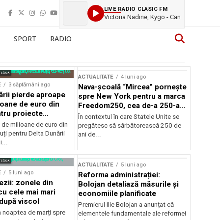
LIVE RADIO CLASIC FM
Victoria Nadine, Kygo - Can
SPORT
RADIO
rstock
ACTUALITATE
4 luni ago
E
3 săptămâni ago
Nava-școală “Mircea” pornește
ării pierde aproape
spre New York pentru a marca
ioane de euro din
Freedom250, cea de-a 250-a
tru proiecte
aniversare a Statelor Unite
În contextul în care Statele Unite se
de milioane de euro din
pregătesc să sărbătorească 250 de
ți pentru Delta Dunării
ani de...
...
rstock
ACTUALITATE
5 luni ago
E
5 luni ago
Reforma administrației:
ezii: zonele din
Bolojan detaliază măsurile și
u cele mai mari
economiile planificate
după viscol
Premierul Ilie Bolojan a anunțat că
n noaptea de marți spre
elementele fundamentale ale reformei