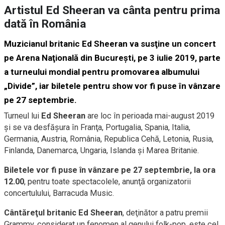
Artistul Ed Sheeran va cânta pentru prima
dată în România
Muzicianul britanic Ed Sheeran va susţine un concert
pe Arena Naţională din Bucureşti, pe 3 iulie 2019, parte
a turneului mondial pentru promovarea albumului
„Divide”, iar biletele pentru show vor fi puse în vânzare
pe 27 septembrie.
Turneul lui
Ed Sheeran
are loc în perioada mai-august 2019
şi se va desfăşura în Franţa, Portugalia, Spania, Italia,
Germania, Austria, România, Republica Cehă, Letonia, Rusia,
Finlanda, Danemarca, Ungaria, Islanda şi Marea Britanie.
Biletele vor fi puse în vânzare pe 27 septembrie, la ora
12.00
, pentru toate spectacolele, anunţă organizatorii
concertulului, Barracuda Music.
Cântăreţul britanic Ed Sheeran
, deţinător a patru premii
Grammy, considerat un fenomen al genului folk-pop, este cel