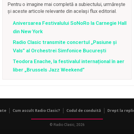
Pentru o imagine mai completă a subiectului, urmărește
și aceste articole relevante din același flux editorial.
Aniversarea Festivalului SoNoRo la Carnegie Hall
din New York
Radio Clasic transmite concertul „Pasiune și
Vals” al Orchestrei Simfonice București
Teodora Enache, la festivalul internațional în aer
liber „Brussels Jazz Weekend”
tate
Cum ascult Radio Clasic?
Codul de conduită
Drept la repli
© Radio Clasic, 2026