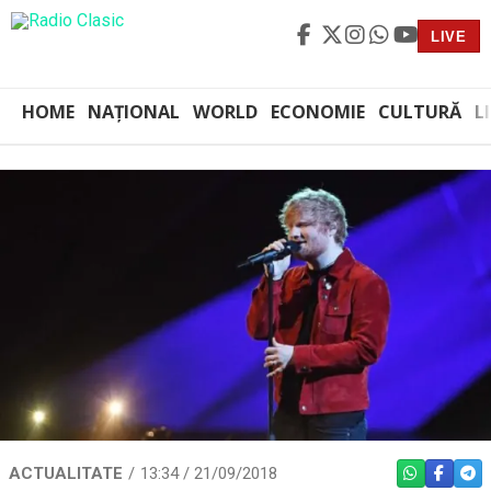
LIVE
HOME
NAȚIONAL
WORLD
ECONOMIE
CULTURĂ
L
ACTUALITATE
13:34 / 21/09/2018
WHATSAPP
FACEBO
TEL