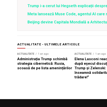
Trump i-a cerut lui Hegseth explicații despr
Meta lansează Muse Code, agentul AI care 
Beijing devine Capitala Mondială a Arhitectu
ACTUALITATE - ULTIMELE ARTICOLE
ACTUALITATE
1 an ago
ACTUALITATE
1 an ago
Administrația Trump schimbă
Elena Lasconi rea
strategia cibernetică: Rusia,
după eșecul discuți
scoasă de pe lista amenințărilor
Trump și Zelenski:
înseamnă solidarit
trădare!”