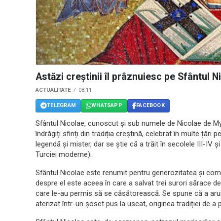
Astăzi creștinii îl prâznuiesc pe Sfântul N
ACTUALITATE
08:11
TELEGRAM
WHATSAPP
FACEBOOK
Sfântul Nicolae, cunoscut și sub numele de Nicolae de Myra
îndrăgiți sfinți din tradiția creștină, celebrat în multe țări
legendă și mister, dar se știe că a trăit în secolele III-IV
Turciei moderne).
Sfântul Nicolae este renumit pentru generozitatea și co
despre el este aceea în care a salvat trei surori sărace d
care le-au permis să se căsătorească. Se spune că a arunc
aterizat într-un șoset pus la uscat, originea tradiției de 