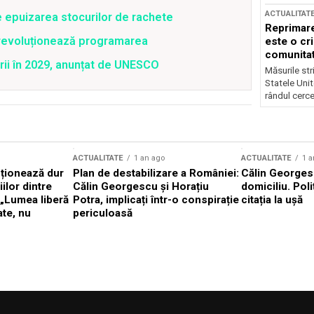
ACTUALITAT
e epuizarea stocurilor de rachete
Reprimare
revoluționează programarea
este o cri
comunitate
rii în 2029, anunțat de UNESCO
Măsurile stri
Statele Unit
rândul cerce
ACTUALITATE
1 an ago
ACTUALITATE
1 a
cționează dur
Plan de destabilizare a României:
Călin Georgesc
ilor dintre
Călin Georgescu și Horațiu
domiciliu. Poli
 „Lumea liberă
Potra, implicați într-o conspirație
citația la ușă
ate, nu
periculoasă