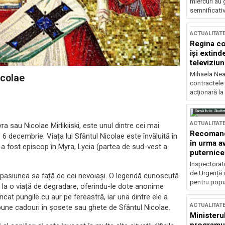
miercuri au 
semnificati
ACTUALITAT
Regina co
își extind
televiziun
Mihaela Nea
icolae
contractele 
acționară la
Sursă foto: Shutte
ACTUALITAT
 sau Nicolae Mirlikiiski, este unul dintre cei mai
Recomandă
 pe 6 decembrie. Viața lui Sfântul Nicolae este învăluită în
în urma av
 și a fost episcop în Myra, Lycia (partea de sud-vest a
puternice
Inspectoratu
de Urgență 
mpasiunea sa față de cei nevoiași. O legendă cunoscută
pentru popula
e la o viață de degradare, oferindu-le dote anonime
at pungile cu aur pe fereastră, iar una dintre ele a
ACTUALITAT
a pune cadouri în șosete sau ghete de Sfântul Nicolae.
Ministerul