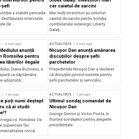
 interviurilor pentru
Sidex Galați: Investitori mari
-șefi
cer caietul de sarcini
stiției a stabilit perioada
Mai mulți investitori au solicitat
i desfășurate interviurile
caietul de sarcini pentru licitația
ile de...
combinatului siderurgic Liberty
Galați,...
E
6 luni ago
ACTUALITATE
6 luni ago
 Mediului anunță
Nicușor Dan anunță amânarea
n Romsilva pentru
discuțiilor despre șefii
 tăierilor ilegale
parchetelor
iului, Diana Buzoianu, a
Președintele Nicușor Dan a declarat
 speră ca săptămâna
că discuțiile privind numirile pentru
fie adoptată...
șefii parchetelor și serviciilor...
E
1 an ago
ACTUALITATE
1 an ago
te poți numi deștept
Ultimul sondaj comandat de
u că ai studii
Nicușor Dan
e!?
George Simion și Victor Ponta, în
fruntea sondajelor pentru alegerile
rvegia vs. România: De
prezidențiale ...
le superioare fac
 mentalitatea civică...