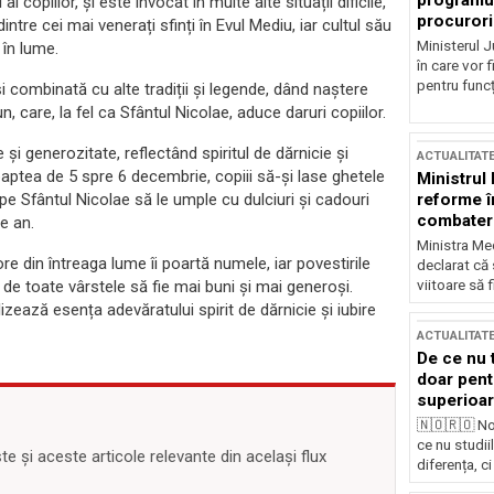
programul
copiilor, și este invocat în multe alte situații dificile,
procurori
tre cei mai venerați sfinți în Evul Mediu, iar cultul său
Ministerul Ju
 în lume.
în care vor f
pentru funcți
i combinată cu alte tradiții și legende, dând naștere
are, la fel ca Sfântul Nicolae, aduce daruri copiilor.
 generozitate, reflectând spiritul de dărnicie și
ACTUALITAT
noaptea de 5 spre 6 decembrie, copiii să-și lase ghetele
Ministrul
pe Sfântul Nicolae să le umple cu dulciuri și cadouri
reforme î
combaterea
e an.
Ministra Med
e din întreaga lume îi poartă numele, iar povestirile
declarat că
de toate vârstele să fie mai buni și mai generoși.
viitoare să 
ează esența adevăratului spirit de dărnicie și iubire
ACTUALITAT
De ce nu 
doar pentr
superioar
🇳🇴🇷🇴 No
ce nu studii
 și aceste articole relevante din același flux
diferența, ci