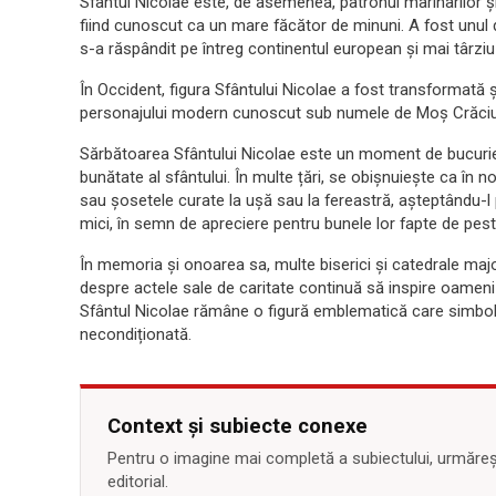
Sfântul Nicolae este, de asemenea, patronul marinarilor și al 
fiind cunoscut ca un mare făcător de minuni. A fost unul din
s-a răspândit pe întreg continentul european și mai târziu
În Occident, figura Sfântului Nicolae a fost transformată ș
personajului modern cunoscut sub numele de Moș Crăciun, c
Sărbătoarea Sfântului Nicolae este un moment de bucurie și
bunătate al sfântului. În multe țări, se obișnuiește ca în 
sau șosetele curate la ușă sau la fereastră, așteptându-l 
mici, în semn de apreciere pentru bunele lor fapte de pest
În memoria și onoarea sa, multe biserici și catedrale major
despre actele sale de caritate continuă să inspire oameni 
Sfântul Nicolae rămâne o figură emblematică care simboliz
necondiționată.
Context și subiecte conexe
Pentru o imagine mai completă a subiectului, urmărește
editorial.