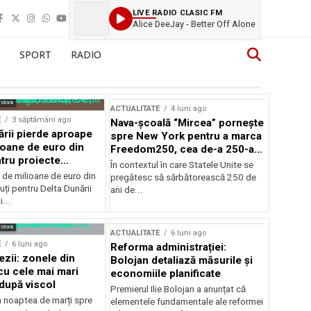
LIVE RADIO CLASIC FM
Alice DeeJay - Better Off Alone
SPORT
RADIO
rstock
ACTUALITATE
4 luni ago
E
3 săptămâni ago
Nava-școală “Mircea” pornește
ării pierde aproape
spre New York pentru a marca
ioane de euro din
Freedom250, cea de-a 250-a
tru proiecte
aniversare a Statelor Unite
În contextul în care Statele Unite se
de milioane de euro din
pregătesc să sărbătorească 250 de
ți pentru Delta Dunării
ani de...
...
rstock
ACTUALITATE
6 luni ago
E
6 luni ago
Reforma administrației:
ezii: zonele din
Bolojan detaliază măsurile și
u cele mai mari
economiile planificate
după viscol
Premierul Ilie Bolojan a anunțat că
n noaptea de marți spre
elementele fundamentale ale reformei