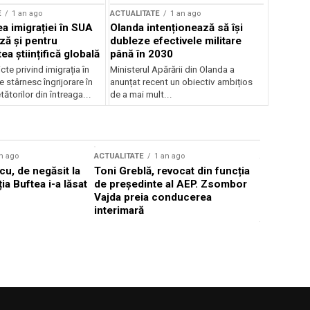
E
1 an ago
ACTUALITATE
1 an ago
a imigrației în SUA
Olanda intenționează să își
ză și pentru
dubleze efectivele militare
a științifică globală
până în 2030
cte privind imigrația în
Ministerul Apărării din Olanda a
e stârnesc îngrijorare în
anunțat recent un obiectiv ambițios
tătorilor din întreaga...
de a mai mult...
n ago
ACTUALITATE
1 an ago
ACTUALITATE
u, de negăsit la
Toni Greblă, revocat din funcția
Ilie Boloj
ția Buftea i-a lăsat
de președinte al AEP. Zsombor
alegerilor
Vajda preia conducerea
constituți
interimară
concentră
viitoarelo