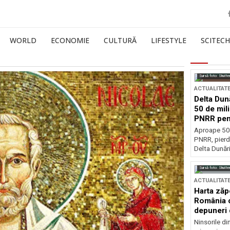
WORLD
ECONOMIE
CULTURĂ
LIFESTYLE
SCITECH
Sursă foto: Shutte
ACTUALITAT
Delta Dun
50 de mil
PNRR pen
esențiale
Aproape 50 
PNRR, pierdu
Delta Dunării
Sursă foto: Shutte
ACTUALITAT
Harta zăp
România c
depuneri 
Ninsorile di