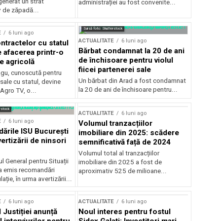
generat un strat
administrației au fost convenite...
v de zăpadă...
Sursă foto: Shutterstock
E
6 luni ago
ACTUALITATE
6 luni ago
ntractelor cu statul
Bărbat condamnat la 20 de ani
e afacerea printr-o
de închisoare pentru violul
e agricolă
fiicei partenerei sale
gu, cunoscută pentru
Un bărbat din Arad a fost condamnat
sale cu statul, devine
la 20 de ani de închisoare pentru...
 Agro TV, o...
rstock
ACTUALITATE
6 luni ago
E
6 luni ago
Volumul tranzacțiilor
rile ISU București
imobiliare din 2025: scădere
ertizării de ninsori
semnificativă față de 2024
Volumul total al tranzacțiilor
l General pentru Situații
imobiliare din 2025 a fost de
a emis recomandări
aproximativ 525 de milioane...
ție, în urma avertizării...
E
6 luni ago
ACTUALITATE
6 luni ago
 Justiției anunță
Noul interes pentru fostul