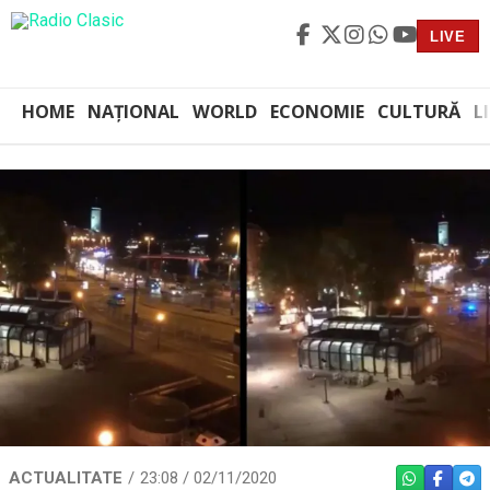
LIVE
HOME
NAȚIONAL
WORLD
ECONOMIE
CULTURĂ
L
ACTUALITATE
23:08 / 02/11/2020
WHATSAPP
FACEBO
TEL