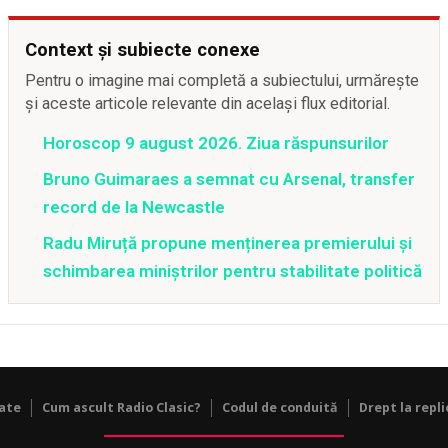
Context și subiecte conexe
Pentru o imagine mai completă a subiectului, urmărește
și aceste articole relevante din același flux editorial.
Horoscop 9 august 2026. Ziua răspunsurilor
Bruno Guimaraes a semnat cu Arsenal, transfer
record de la Newcastle
Radu Miruță propune menținerea premierului și
schimbarea miniștrilor pentru stabilitate politică
tate
Cum ascult Radio Clasic?
Codul de conduită
Drept la repli