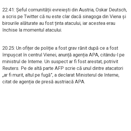
22.41: Șeful comunității evreiești din Austria, Oskar Deutsch,
a scris pe Twitter că nu este clar dacă sinagoga din Viena și
birourile alăturate au fost ținta atacului, iar acestea erau
închise la momentul atacului.
20.25: Un ofițer de poliție a fost grav rănit după ce a fost
împușcat în centrul Vienei, anunță agenția APA, citându-l pe
ministrul de Interne. Un suspect ar fi fost arestat, potrivit
Reuters. Pe de altă parte AFP scrie că unul dintre atacatori
„ar fi murit, altul pe fugă”, a declarat Ministerul de Interne,
citat de agenția de presă austriacă APA.