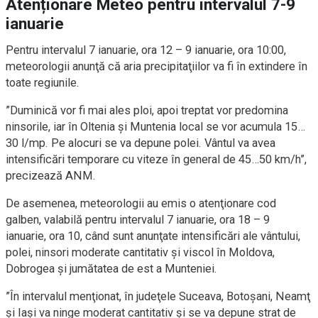
Atenționare Meteo pentru intervalul 7-9
ianuarie
Pentru intervalul 7 ianuarie, ora 12 – 9 ianuarie, ora 10:00,
meteorologii anunţă că aria precipitaţiilor va fi în extindere în
toate regiunile.
”Duminică vor fi mai ales ploi, apoi treptat vor predomina
ninsorile, iar în Oltenia şi Muntenia local se vor acumula 15…
30 l/mp. Pe alocuri se va depune polei. Vântul va avea
intensificări temporare cu viteze în general de 45…50 km/h”,
precizează ANM.
De asemenea, meteorologii au emis o atenţionare cod
galben, valabilă pentru intervalul 7 ianuarie, ora 18 – 9
ianuarie, ora 10, când sunt anunţate intensificări ale vântului,
polei, ninsori moderate cantitativ şi viscol în Moldova,
Dobrogea şi jumătatea de est a Munteniei.
”În intervalul menţionat, în judeţele Suceava, Botoşani, Neamţ
şi Iaşi va ninge moderat cantitativ şi se va depune strat de