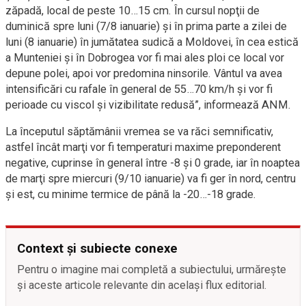
zăpadă, local de peste 10…15 cm. În cursul nopţii de
duminică spre luni (7/8 ianuarie) şi în prima parte a zilei de
luni (8 ianuarie) în jumătatea sudică a Moldovei, în cea estică
a Munteniei şi în Dobrogea vor fi mai ales ploi ce local vor
depune polei, apoi vor predomina ninsorile. Vântul va avea
intensificări cu rafale în general de 55…70 km/h şi vor fi
perioade cu viscol şi vizibilitate redusă”, informează ANM.
La începutul săptămânii vremea se va răci semnificativ,
astfel încât marţi vor fi temperaturi maxime preponderent
negative, cuprinse în general între -8 şi 0 grade, iar în noaptea
de marţi spre miercuri (9/10 ianuarie) va fi ger în nord, centru
şi est, cu minime termice de până la -20…-18 grade.
Context și subiecte conexe
Pentru o imagine mai completă a subiectului, urmărește
și aceste articole relevante din același flux editorial.