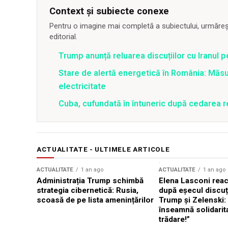
Context și subiecte conexe
Pentru o imagine mai completă a subiectului, urmărește
editorial.
Trump anunță reluarea discuțiilor cu Iranul 
Stare de alertă energetică în România: Măs
electricitate
Cuba, cufundată în întuneric după cedarea re
ACTUALITATE - ULTIMELE ARTICOLE
ACTUALITATE
1 an ago
ACTUALITATE
1 an ago
Administrația Trump schimbă
Elena Lasconi rea
strategia cibernetică: Rusia,
după eșecul discuți
scoasă de pe lista amenințărilor
Trump și Zelenski:
înseamnă solidarit
trădare!”