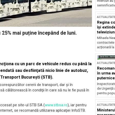
miercuri au 
semnificati
ACTUALITAT
Regina co
își extind
televiziun
u 25% mai puține începând de luni.
Mihaela Nea
contractele 
acționară la
Sursă foto: Shutte
ACTUALITAT
uncţiona cu un parc de vehicule redus cu până la
Recomandă
pendată sau desfiinţată nicio linie de autobuz,
în urma av
 Transport Bucureşti (STB).
puternice
Inspectoratu
corespunzător cererii de transport, dar şi în
de Urgență 
să călătorească în condiţii în care să nu le fie pusă în
pentru popula
 accesat pe site-ul STB SA (
www.stbsa.ro
), iar pentru
ACTUALITAT
Ministerul
internet, se recomandă utilizarea aplicaţiei InfoSTB.