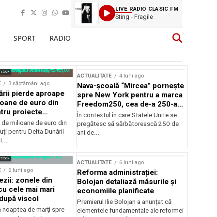
LIVE RADIO CLASIC FM
Sting - Fragile
SPORT
RADIO
rstock
ACTUALITATE
4 luni ago
E
3 săptămâni ago
Nava-școală “Mircea” pornește
ării pierde aproape
spre New York pentru a marca
ioane de euro din
Freedom250, cea de-a 250-a
tru proiecte
aniversare a Statelor Unite
În contextul în care Statele Unite se
de milioane de euro din
pregătesc să sărbătorească 250 de
ți pentru Delta Dunării
ani de...
...
rstock
ACTUALITATE
6 luni ago
E
6 luni ago
Reforma administrației:
ezii: zonele din
Bolojan detaliază măsurile și
u cele mai mari
economiile planificate
după viscol
Premierul Ilie Bolojan a anunțat că
n noaptea de marți spre
elementele fundamentale ale reformei