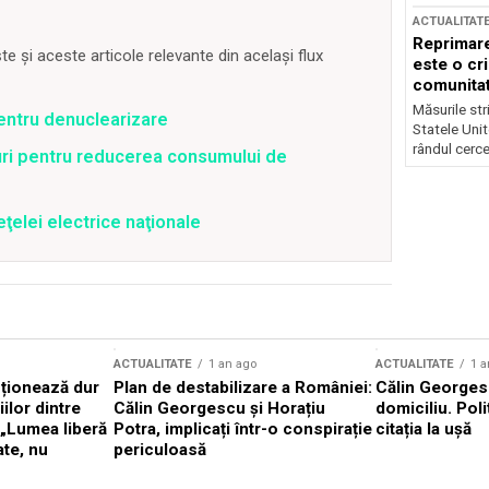
ACTUALITAT
Reprimare
 și aceste articole relevante din același flux
este o cri
comunitate
Măsurile stri
pentru denuclearizare
Statele Unit
rândul cerce
uri pentru reducerea consumului de
ţelei electrice naţionale
ACTUALITATE
1 an ago
ACTUALITATE
1 a
cționează dur
Plan de destabilizare a României:
Călin Georgesc
ilor dintre
Călin Georgescu și Horațiu
domiciliu. Poli
 „Lumea liberă
Potra, implicați într-o conspirație
citația la ușă
ate, nu
periculoasă