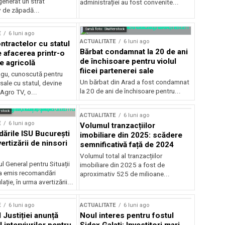
generat un strat
administrației au fost convenite...
v de zăpadă...
Sursă foto: Shutterstock
E
6 luni ago
ACTUALITATE
6 luni ago
ntractelor cu statul
Bărbat condamnat la 20 de ani
e afacerea printr-o
de închisoare pentru violul
e agricolă
fiicei partenerei sale
gu, cunoscută pentru
Un bărbat din Arad a fost condamnat
sale cu statul, devine
la 20 de ani de închisoare pentru...
 Agro TV, o...
rstock
ACTUALITATE
6 luni ago
E
6 luni ago
Volumul tranzacțiilor
rile ISU București
imobiliare din 2025: scădere
ertizării de ninsori
semnificativă față de 2024
Volumul total al tranzacțiilor
l General pentru Situații
imobiliare din 2025 a fost de
a emis recomandări
aproximativ 525 de milioane...
ție, în urma avertizării...
E
6 luni ago
ACTUALITATE
6 luni ago
 Justiției anunță
Noul interes pentru fostul