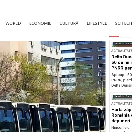
WORLD
ECONOMIE
CULTURĂ
LIFESTYLE
SCITECH
Sursă foto: Shutte
ACTUALITAT
Delta Dun
50 de mil
PNRR pen
esențiale
Aproape 50 
PNRR, pierdu
Delta Dunării
Sursă foto: Shutte
ACTUALITAT
Harta zăp
România c
depuneri 
Ninsorile di