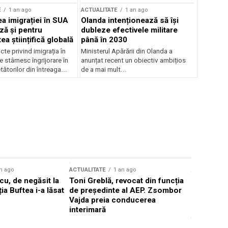
E
1 an ago
ACTUALITATE
1 an ago
a imigrației în SUA
Olanda intenționează să își
ză și pentru
dubleze efectivele militare
a științifică globală
până în 2030
cte privind imigrația în
Ministerul Apărării din Olanda a
e stârnesc îngrijorare în
anunțat recent un obiectiv ambițios
tătorilor din întreaga...
de a mai mult...
n ago
ACTUALITATE
1 an ago
ACTUALITATE
u, de negăsit la
Toni Greblă, revocat din funcția
Ilie Boloj
ția Buftea i-a lăsat
de președinte al AEP. Zsombor
alegerilor
Vajda preia conducerea
constituți
interimară
concentră
viitoarelo