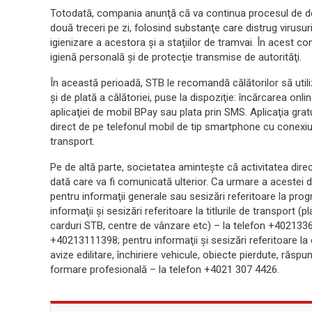
Totodată, compania anunţă că va continua procesul de dec
două treceri pe zi, folosind substanţe care distrug virusur
igienizare a acestora şi a staţiilor de tramvai. În acest co
igienă personală şi de protecţie transmise de autorităţi.
În această perioadă, STB le recomandă călătorilor să utili
şi de plată a călătoriei, puse la dispoziţie: încărcarea onl
aplicaţiei de mobil BPay sau plata prin SMS. Aplicaţia grat
direct de pe telefonul mobil de tip smartphone cu conexiun
transport.
Pe de altă parte, societatea aminteşte că activitatea direc
dată care va fi comunicată ulterior. Ca urmare a acestei 
pentru informaţii generale sau sesizări referitoare la pro
informaţii şi sesizări referitoare la titlurile de transport (p
carduri STB, centre de vânzare etc) – la telefon +402133
+40213111398; pentru informaţii şi sesizări referitoare l
avize edilitare, închiriere vehicule, obiecte pierdute, răspun
formare profesională – la telefon +4021 307 4426.