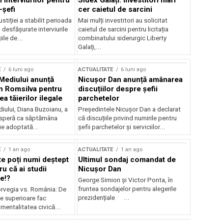
 interviurilor pentru
Sidex Galați: Investitori mari
-șefi
cer caietul de sarcini
stiției a stabilit perioada
Mai mulți investitori au solicitat
i desfășurate interviurile
caietul de sarcini pentru licitația
ile de...
combinatului siderurgic Liberty
Galați,...
E
6 luni ago
ACTUALITATE
6 luni ago
 Mediului anunță
Nicușor Dan anunță amânarea
n Romsilva pentru
discuțiilor despre șefii
 tăierilor ilegale
parchetelor
iului, Diana Buzoianu, a
Președintele Nicușor Dan a declarat
 speră ca săptămâna
că discuțiile privind numirile pentru
fie adoptată...
șefii parchetelor și serviciilor...
E
1 an ago
ACTUALITATE
1 an ago
te poți numi deștept
Ultimul sondaj comandat de
u că ai studii
Nicușor Dan
e!?
George Simion și Victor Ponta, în
fruntea sondajelor pentru alegerile
rvegia vs. România: De
prezidențiale ...
le superioare fac
 mentalitatea civică...