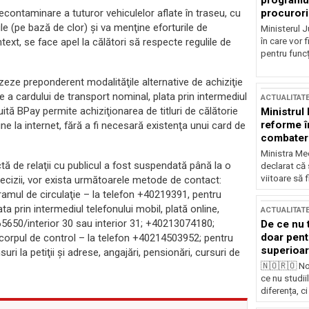
programul
procurori
ontaminare a tuturor vehiculelor aflate în traseu, cu
ile (pe bază de clor) şi va menţine eforturile de
Ministerul Ju
în care vor f
ntext, se face apel la călători să respecte regulile de
pentru funcți
zeze preponderent modalităţile alternative de achiziţie
ine a cardului de transport nominal, plata prin intermediul
ACTUALITAT
uită BPay permite achiziţionarea de titluri de călătorie
Ministrul
reforme î
e la internet, fără a fi necesară existenţa unui card de
combaterea
Ministra Med
tă de relaţii cu publicul a fost suspendată până la o
declarat că
viitoare să 
decizii, vor exista următoarele metode de contact:
gramul de circulaţie – la telefon +40219391, pentru
lata prin intermediul telefonului mobil, plată online,
ACTUALITAT
65650/interior 30 sau interior 31; +40213074180;
De ce nu 
doar pentr
a corpul de control – la telefon +40214503952; pentru
superioar
suri la petiţii şi adrese, angajări, pensionări, cursuri de
🇳🇴🇷🇴 No
ce nu studii
diferența, ci