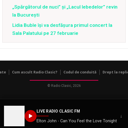
„Spărgătorul de nuci” și „Lacul lebedelor” revin
la București
Lidia Buble își va desfășura primul concert la
Sala Palatului pe 27 februarie
tate
Cum ascult Radio Clasic?
Codul de conduită
Drept la repli
© Radio Clasic, 2026
LIVE RADIO CLASIC FM
↓
Elton John - Can You Feel the Love Tonight