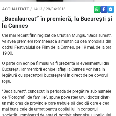
ACTUALITATE
14:13 / 28/04/2016
WHATSAPP
FACEBO
TEL
„Bacalaureat” în premieră, la București și
la Cannes
Cel mai recent film regizat de Cristian Mungiu, "Bacalaureat",
va avea premiera românească simultan cu cea mondială din
cadrul Festivalului de Film de la Cannes, pe 19 mai, de la ora
19,00.
O parte din echipa filmului va fi prezentă la evenimentul din
București, iar membrii echipei aflați la Cannes vor intra în
legătură cu spectatorii bucureșteni în direct de pe covorul
roșu.
"Bacalaureat", cunoscut în perioada de pregătire sub numele
de "Fotografii de familie", spune povestea unui doctor dintr-
un mic oraș de provincie care trebuie să decidă care e cea
mai bună cale de urmat pentru copilul lui în contextul
societății românești de astăzi, potrivit sinopsisului peliculei.