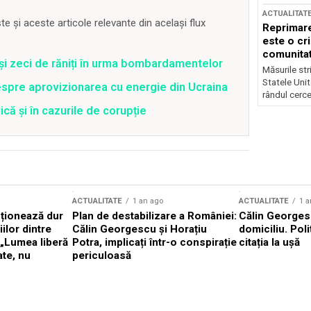
ACTUALITAT
 și aceste articole relevante din același flux
Reprimare
este o cri
comunitate
 și zeci de răniți în urma bombardamentelor
Măsurile stri
Statele Unit
spre aprovizionarea cu energie din Ucraina
rândul cerce
că și în cazurile de corupție
ACTUALITATE
1 an ago
ACTUALITATE
1 a
cționează dur
Plan de destabilizare a României:
Călin Georgesc
ilor dintre
Călin Georgescu și Horațiu
domiciliu. Poli
 „Lumea liberă
Potra, implicați într-o conspirație
citația la ușă
ate, nu
periculoasă