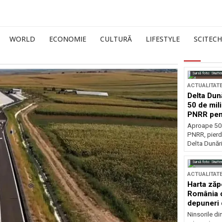
WORLD
ECONOMIE
CULTURĂ
LIFESTYLE
SCITECH
Sursă foto: Shutte
ACTUALITAT
Delta Dun
50 de mil
PNRR pen
esențiale
Aproape 50 
PNRR, pierdu
Delta Dunării
Sursă foto: Shutte
ACTUALITAT
Harta zăp
România c
depuneri 
Ninsorile di