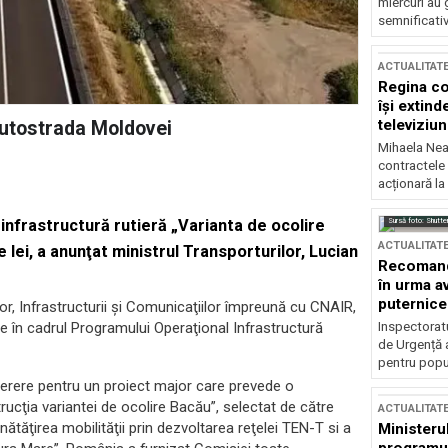
miercuri au 
semnificati
ACTUALITAT
Regina co
își extind
televiziun
Autostrada Moldovei
Mihaela Nea
contractele 
acționară la
Sursă foto: Shutte
nfrastructură rutieră „Varianta de ocolire
ACTUALITAT
 lei, a anunţat ministrul Transporturilor, Lucian
Recomandă
în urma av
puternice
or, Infrastructurii şi Comunicaţiilor împreună cu CNAIR,
Inspectoratu
ate în cadrul Programului Operaţional Infrastructură
de Urgență 
pentru popula
erere pentru un proiect major care prevede o
ucţia variantei de ocolire Bacău”, selectat de către
ACTUALITAT
tăţirea mobilităţii prin dezvoltarea reţelei TEN-T si a
Ministerul