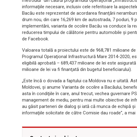
metroului” din cadrul programului operaţional „Infrastruc
informaţiile necesare, inclusiv cele referitoare la aspecte
Bacău este reprezentat de acordarea finanţării nerambursa
drum nou, din care 16,269 km de autostrada, 7 poduri, 9 pasa
implementării, varianta de ocolire Bacău va conduce la re
reducerea timpului de călătorie pentru automobile şi pent
de Facebook.
Valoarea totală a proiectului este de 968,781 milioane de lei
Programul Operaţional Infrastructură Mare 2014-2020, est
eligibilă aprobată – 689,437 milioane de lei este asigurat
milioane de lei va fi finanţată din bugetul beneficiarului).
„Este încă o dovada a faptului ca Moldova nu e uitată. As
Moldovei, şi anume Varianta de ocolire a Bacăului, benefi
asta în condiţiile în care, anul trecut, vechea guvernare 
management de mediu, pentru mai multe obiective de infra
au găsit parteneri de dialog şi iată că munca de echipă şi
informaţiile solicitate de către Comisie dau roade”, a mai 