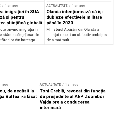
E
1 an ago
ACTUALITATE
1 an ago
a imigrației în SUA
Olanda intenționează să își
ză și pentru
dubleze efectivele militare
a științifică globală
până în 2030
cte privind imigrația în
Ministerul Apărării din Olanda a
e stârnesc îngrijorare în
anunțat recent un obiectiv ambițios
tătorilor din întreaga...
de a mai mult...
n ago
ACTUALITATE
1 an ago
ACTUALITATE
u, de negăsit la
Toni Greblă, revocat din funcția
Ilie Boloj
ția Buftea i-a lăsat
de președinte al AEP. Zsombor
alegerilor
Vajda preia conducerea
constituți
interimară
concentră
viitoarelo