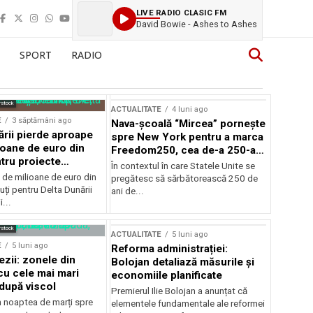
LIVE RADIO CLASIC FM
David Bowie - Ashes to Ashes
SPORT
RADIO
rstock
ACTUALITATE
4 luni ago
E
3 săptămâni ago
Nava-școală “Mircea” pornește
ării pierde aproape
spre New York pentru a marca
ioane de euro din
Freedom250, cea de-a 250-a
tru proiecte
aniversare a Statelor Unite
În contextul în care Statele Unite se
de milioane de euro din
pregătesc să sărbătorească 250 de
ți pentru Delta Dunării
ani de...
...
rstock
ACTUALITATE
5 luni ago
E
5 luni ago
Reforma administrației:
ezii: zonele din
Bolojan detaliază măsurile și
u cele mai mari
economiile planificate
după viscol
Premierul Ilie Bolojan a anunțat că
n noaptea de marți spre
elementele fundamentale ale reformei