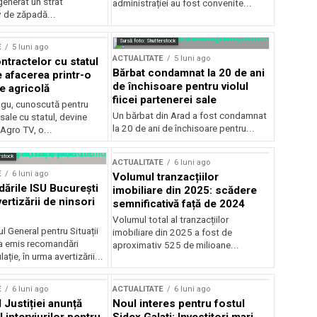
generat un strat
administrației au fost convenite...
v de zăpadă...
Sursă foto: Shutterstock
E
5 luni ago
ACTUALITATE
5 luni ago
ntractelor cu statul
Bărbat condamnat la 20 de ani
e afacerea printr-o
de închisoare pentru violul
e agricolă
fiicei partenerei sale
gu, cunoscută pentru
Un bărbat din Arad a fost condamnat
sale cu statul, devine
la 20 de ani de închisoare pentru...
 Agro TV, o...
rstock
ACTUALITATE
6 luni ago
E
6 luni ago
Volumul tranzacțiilor
rile ISU București
imobiliare din 2025: scădere
ertizării de ninsori
semnificativă față de 2024
Volumul total al tranzacțiilor
l General pentru Situații
imobiliare din 2025 a fost de
a emis recomandări
aproximativ 525 de milioane...
ție, în urma avertizării...
E
6 luni ago
ACTUALITATE
6 luni ago
 Justiției anunță
Noul interes pentru fostul