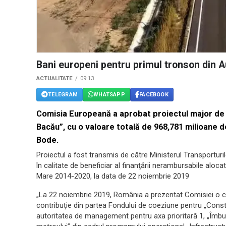
Bani europeni pentru primul tronson din 
ACTUALITATE
09:13
TELEGRAM
WHATSAPP
FACEBOOK
Comisia Europeană a aprobat proiectul major de i
Bacău”, cu o valoare totală de 968,781 milioane de
Bode.
Proiectul a fost transmis de către Ministerul Transporturil
în calitate de beneficiar al finanţării nerambursabile aloc
Mare 2014-2020, la data de 22 noiembrie 2019
„La 22 noiembrie 2019, România a prezentat Comisiei o c
contribuţie din partea Fondului de coeziune pentru „Constr
autoritatea de management pentru axa prioritară 1, „Îmbună