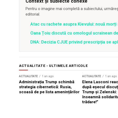
Context și subiecte conexe
Pentru o imagine mai completă a subiectului, urmărește
editorial.
Atac cu rachete asupra Kievului: nouă morți
Oana Țoiu discută cu omologul ucrainean de
DNA: Decizia CJUE privind prescripția se apli
ACTUALITATE - ULTIMELE ARTICOLE
ACTUALITATE
1 an ago
ACTUALITATE
1 an ago
Administrația Trump schimbă
Elena Lasconi rea
strategia cibernetică: Rusia,
după eșecul discuți
scoasă de pe lista amenințărilor
Trump și Zelenski:
înseamnă solidarit
trădare!”