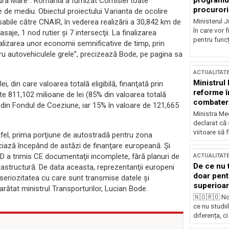
programul
tura Mare”. România a furnizat Comisiei toate
procurori
le de mediu. Obiectul proiectului Varianta de ocolire
Ministerul Ju
bile către CNAIR, în vederea realizării a 30,842 km de
în care vor f
je, 1 nod rutier şi 7 intersecţii. La finalizarea
pentru funcți
alizarea unor economii semnificative de timp, prin
ru autovehiculele grele”, precizează Bode, pe pagina sa
ACTUALITAT
Ministrul
, din care valoarea totală eligibilă, finanţată prin
reforme î
e 811,102 milioane de lei (85% din valoarea totală
combaterea
ă din Fondul de Coeziune, iar 15% în valoare de 121,665
Ministra Med
declarat că
viitoare să 
tfel, prima porţiune de autostradă pentru zona
ciază începând de astăzi de finanţare europeană. Şi
PSD a trimis CE documentaţii incomplete, fără planuri de
ACTUALITAT
De ce nu 
structură. De data aceasta, reprezentanţii europeni
doar pentr
 seriozitatea cu care sunt transmise datele şi
superioar
arătat ministrul Transporturilor, Lucian Bode.
🇳🇴🇷🇴 No
ce nu studii
diferența, ci