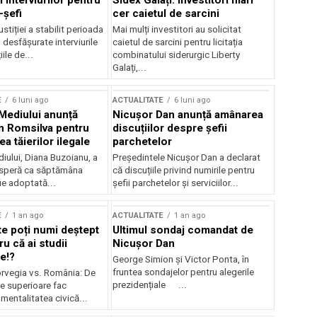
 interviurilor pentru
Sidex Galați: Investitori mari
-șefi
cer caietul de sarcini
stiției a stabilit perioada
Mai mulți investitori au solicitat
i desfășurate interviurile
caietul de sarcini pentru licitația
ile de...
combinatului siderurgic Liberty
Galați,...
E
6 luni ago
ACTUALITATE
6 luni ago
 Mediului anunță
Nicușor Dan anunță amânarea
n Romsilva pentru
discuțiilor despre șefii
 tăierilor ilegale
parchetelor
iului, Diana Buzoianu, a
Președintele Nicușor Dan a declarat
 speră ca săptămâna
că discuțiile privind numirile pentru
fie adoptată...
șefii parchetelor și serviciilor...
E
1 an ago
ACTUALITATE
1 an ago
te poți numi deștept
Ultimul sondaj comandat de
u că ai studii
Nicușor Dan
e!?
George Simion și Victor Ponta, în
fruntea sondajelor pentru alegerile
rvegia vs. România: De
prezidențiale ...
le superioare fac
 mentalitatea civică...