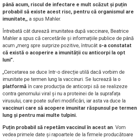
până acum, riscul de infectare e mult scăzut și puțin
probabil să existe acest risc, pentru că organismul are
imunitate
„, a spus Mahler.
Întrebată cât durează imunitatea după vaccinare, Beatrice
Mahler a spus că cercetările și informațiile publice de până
acum „merg spre surprize pozitive, întrucât
s-a constatat
că există o acoperire a imunității cu anticorpi la opt
luni”.
„Cercetarea se duce într-o direcție utilă dacă vorbim de
imunitate pe termen lung la vaccinuri. Se lucrează la o
platformă
în care producția de anticorpi să se realizeze
contra genomului viral și nu a proteinei de la suprafața
virusului, care poate suferi modificări, iar asta va duce la
vaccinuri care să acopere imunitar răspunsul pe termen
lung și pentru mai multe tulpini.
Puțin probabil să repetăm vaccinul în acest an
. Vom
vedea primele date și rapoartele de la firmele producătoare