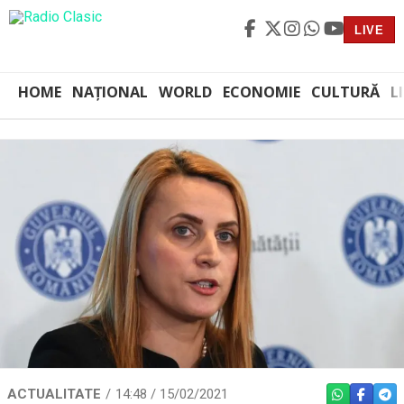
LIVE
HOME
NAȚIONAL
WORLD
ECONOMIE
CULTURĂ
L
ACTUALITATE
14:48 / 15/02/2021
WHATSAPP
FACEBO
TEL