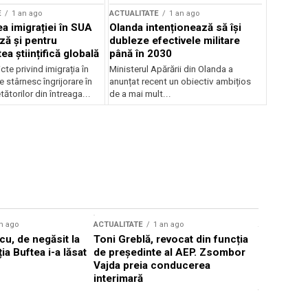
E
1 an ago
ACTUALITATE
1 an ago
a imigrației în SUA
Olanda intenționează să își
ză și pentru
dubleze efectivele militare
a științifică globală
până în 2030
cte privind imigrația în
Ministerul Apărării din Olanda a
e stârnesc îngrijorare în
anunțat recent un obiectiv ambițios
tătorilor din întreaga...
de a mai mult...
n ago
ACTUALITATE
1 an ago
ACTUALITATE
u, de negăsit la
Toni Greblă, revocat din funcția
Ilie Boloj
ția Buftea i-a lăsat
de președinte al AEP. Zsombor
alegerilor
Vajda preia conducerea
constituți
interimară
concentră
viitoarelo