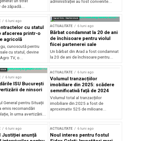
generat un strat
administrației au fost convenite...
v de zăpadă...
Sursă foto: Shutterstock
E
6 luni ago
ACTUALITATE
6 luni ago
ntractelor cu statul
Bărbat condamnat la 20 de ani
e afacerea printr-o
de închisoare pentru violul
e agricolă
fiicei partenerei sale
gu, cunoscută pentru
Un bărbat din Arad a fost condamnat
sale cu statul, devine
la 20 de ani de închisoare pentru...
 Agro TV, o...
rstock
ACTUALITATE
6 luni ago
E
6 luni ago
Volumul tranzacțiilor
rile ISU București
imobiliare din 2025: scădere
ertizării de ninsori
semnificativă față de 2024
Volumul total al tranzacțiilor
l General pentru Situații
imobiliare din 2025 a fost de
a emis recomandări
aproximativ 525 de milioane...
ție, în urma avertizării...
E
6 luni ago
ACTUALITATE
6 luni ago
 Justiției anunță
Noul interes pentru fostul