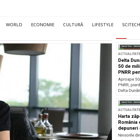
WORLD
ECONOMIE
CULTURĂ
LIFESTYLE
SCITECH
Sursă foto: Shutte
ACTUALITAT
Delta Dun
50 de mil
PNRR pen
esențiale
Aproape 50 
PNRR, pierdu
Delta Dunării
Sursă foto: Shutte
ACTUALITAT
Harta zăp
România c
depuneri 
Ninsorile di