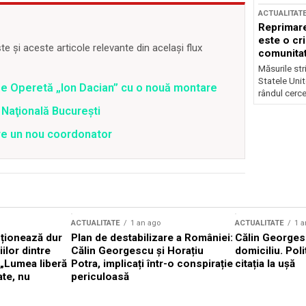
ACTUALITAT
Reprimare
este o cri
 și aceste articole relevante din același flux
comunitate
Măsurile stri
Statele Unit
 de Operetă „Ion Dacian” cu o nouă montare
rândul cerce
 Naţională Bucureşti
are un nou coordonator
ACTUALITATE
1 an ago
ACTUALITATE
1 a
cționează dur
Plan de destabilizare a României:
Călin Georgesc
ilor dintre
Călin Georgescu și Horațiu
domiciliu. Poli
 „Lumea liberă
Potra, implicați într-o conspirație
citația la ușă
ate, nu
periculoasă