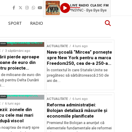
LIVE RADIO CLASIC FM
*NSYNC - Bye Bye Bye
SPORT
RADIO
rstock
ACTUALITATE
4 luni ago
E
3 săptămâni ago
Nava-școală “Mircea” pornește
ării pierde aproape
spre New York pentru a marca
ioane de euro din
Freedom250, cea de-a 250-a
tru proiecte
aniversare a Statelor Unite
În contextul în care Statele Unite se
de milioane de euro din
pregătesc să sărbătorească 250 de
ți pentru Delta Dunării
ani de...
...
rstock
ACTUALITATE
6 luni ago
E
6 luni ago
Reforma administrației:
ezii: zonele din
Bolojan detaliază măsurile și
u cele mai mari
economiile planificate
după viscol
Premierul Ilie Bolojan a anunțat că
n noaptea de marți spre
elementele fundamentale ale reformei