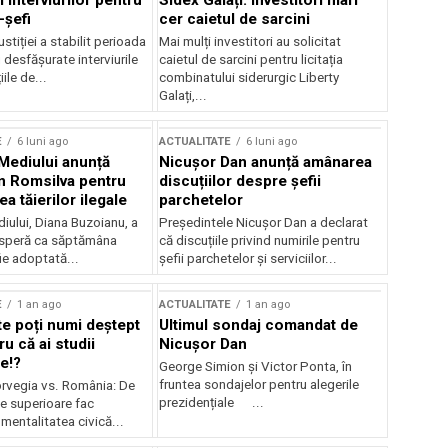
 interviurilor pentru
Sidex Galați: Investitori mari
-șefi
cer caietul de sarcini
stiției a stabilit perioada
Mai mulți investitori au solicitat
i desfășurate interviurile
caietul de sarcini pentru licitația
ile de...
combinatului siderurgic Liberty
Galați,...
E
6 luni ago
ACTUALITATE
6 luni ago
 Mediului anunță
Nicușor Dan anunță amânarea
n Romsilva pentru
discuțiilor despre șefii
 tăierilor ilegale
parchetelor
iului, Diana Buzoianu, a
Președintele Nicușor Dan a declarat
 speră ca săptămâna
că discuțiile privind numirile pentru
fie adoptată...
șefii parchetelor și serviciilor...
E
1 an ago
ACTUALITATE
1 an ago
te poți numi deștept
Ultimul sondaj comandat de
u că ai studii
Nicușor Dan
e!?
George Simion și Victor Ponta, în
fruntea sondajelor pentru alegerile
rvegia vs. România: De
prezidențiale ...
le superioare fac
 mentalitatea civică...