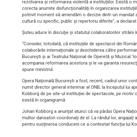
rezolvarea și reformarea violentă a instituțiilor. Există o
corecta anumite disfuncționalități în organizarea instituți
potrivit moment să amendăm o decizie dintr-un mandat ante
cultură cu specific, public și repertoriu diferite", a declarat
Șuteu aduce în discuție și statutul colaboratorilor străini 
"Consider, totodată, că instituțiile de spectacol din Româ
colaborările internaționale și deschiderea către performanță
București și ai Teatrului Național de Operetă și Muzical 'Ion
acompania reformarea acestora și le va garanta resurecția u
spune ministrul.
Opera Națională București a fost, recent, cadrul unor confli
numit director general interimar al ONB, la începutul lui a
Kobborg de pe site-ul instituției de spectacole, pe motiv c
există în organigramă.
Johan Kobborg a anunțat atunci că va părăsi Opera Națion
multor dansatori coordonați de el. La rândul lor, angajați
pentru susținerea conducerii ce a contestat funcția lui K