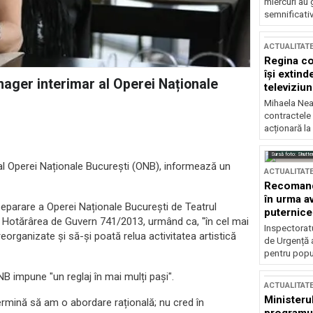
miercuri au 
semnificati
ACTUALITAT
Regina co
își extind
nager interimar al Operei Naționale
televiziun
Mihaela Nea
contractele 
acționară la
Sursă foto: Shutte
al Operei Naționale București (ONB), informează un
ACTUALITAT
Recomandă
în urma av
eparare a Operei Naționale București de Teatrul
puternice
n Hotărârea de Guvern 741/2013, urmând ca, "în cel mai
Inspectoratu
reorganizate și să-și poată relua activitatea artistică
de Urgență 
pentru popula
ONB impune "un reglaj în mai mulți pași".
ACTUALITAT
Ministerul
termină să am o abordare rațională; nu cred în