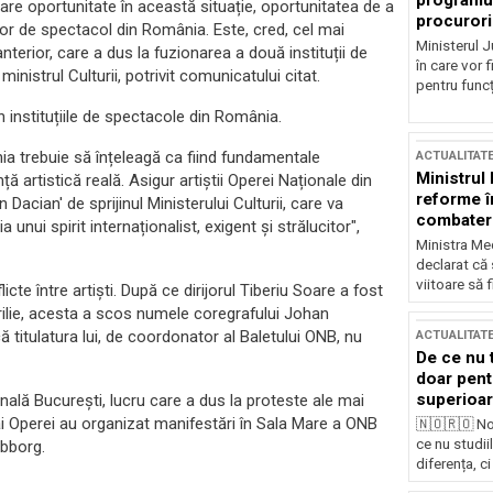
programul
 mare oportunitate în această situație, oportunitatea de a
procurori
ilor de spectacol din România. Este, cred, cel mai
Ministerul Ju
rior, care a dus la fuzionarea a două instituții de
în care vor f
 ministrul Culturii, potrivit comunicatului citat.
pentru funcți
în instituțiile de spectacole din România.
nia trebuie să înțeleagă ca fiind fundamentale
ACTUALITAT
Ministrul
 artistică reală. Asigur artiștii Operei Naționale din
reforme î
 Dacian' de sprijinul Ministerului Culturii, care va
combaterea
nui spirit internaționalist, exigent și strălucitor",
Ministra Med
declarat că
viitoare să 
cte între artiști. După ce dirijorul Tiberiu Soare a fost
prilie, acesta a scos numele coregrafului Johan
ă titulatura lui, de coordonator al Baletului ONB, nu
ACTUALITAT
De ce nu 
doar pentr
superioar
ală București, lucru care a dus la proteste ale mai
 ai Operei au organizat manifestări în Sala Mare a ONB
🇳🇴🇷🇴 No
ce nu studii
obborg.
diferența, ci