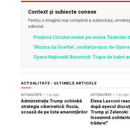
Context și subiecte conexe
Pentru o imagine mai completă a subiectului, urmărește
editorial.
Prințesa Circului revine pe scena Teatrului
‘Muzica lui Goethe’, recital propus de Opera
Opera Naţională Bucureşti: Trupa de balet 
ACTUALITATE - ULTIMELE ARTICOLE
ACTUALITATE
1 an ago
ACTUALITATE
1 an ago
Administrația Trump schimbă
Elena Lasconi rea
strategia cibernetică: Rusia,
după eșecul discuți
scoasă de pe lista amenințărilor
Trump și Zelenski:
înseamnă solidarit
trădare!”