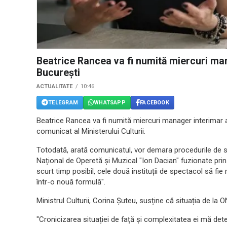
Beatrice Rancea va fi numită miercuri ma
București
ACTUALITATE
10:46
TELEGRAM
WHATSAPP
FACEBOOK
Beatrice Rancea va fi numită miercuri manager interimar 
comunicat al Ministerului Culturii.
Totodată, arată comunicatul, vor demara procedurile de s
Național de Operetă și Muzical "Ion Dacian" fuzionate pri
scurt timp posibil, cele două instituții de spectacol să fie 
într-o nouă formulă".
Ministrul Culturii, Corina Șuteu, susține că situația de la 
"Cronicizarea situației de față și complexitatea ei mă de