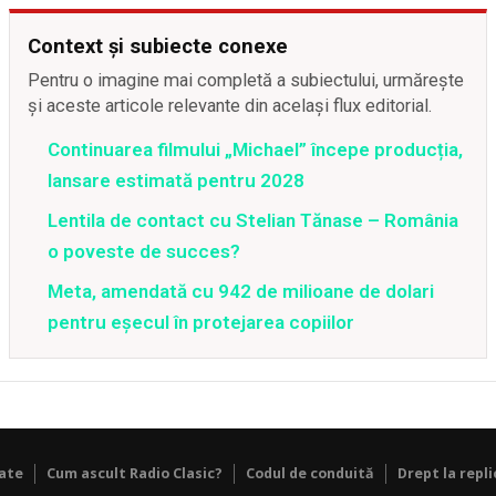
Context și subiecte conexe
Pentru o imagine mai completă a subiectului, urmărește
și aceste articole relevante din același flux editorial.
Continuarea filmului „Michael” începe producția,
lansare estimată pentru 2028
Lentila de contact cu Stelian Tănase – România
o poveste de succes?
Meta, amendată cu 942 de milioane de dolari
pentru eșecul în protejarea copiilor
tate
Cum ascult Radio Clasic?
Codul de conduită
Drept la repli