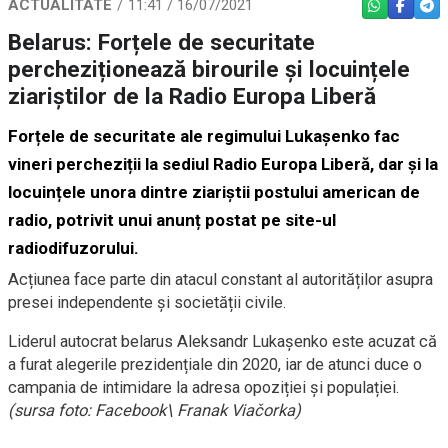
ACTUALITATE
11:41 / 16/07/2021
WHATSAPP
FACEBO
TEL
Belarus: Forțele de securitate
percheziționează birourile și locuințele
ziariștilor de la Radio Europa Liberă
Forțele de securitate ale regimului Lukașenko fac
vineri percheziții la sediul Radio Europa Liberă, dar și la
locuințele unora dintre ziariștii postului american de
radio, potrivit unui anunț postat pe
site-ul
radiodifuzorului
.
Acțiunea face parte din atacul constant al autorităților asupra
presei independente și societății civile.
Liderul autocrat belarus Aleksandr Lukașenko este acuzat că
a furat alegerile prezidențiale din 2020, iar de atunci duce o
campania de intimidare la adresa opoziției și populației.
(sursa foto: Facebook\ Franak Viačorka)