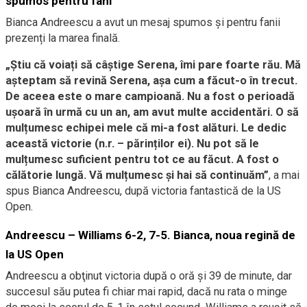
spumos pentru fani
Bianca Andreescu a avut un mesaj spumos și pentru fanii
prezenți la marea finală.
„Știu că voiați să câștige Serena, îmi pare foarte rău. Mă
așteptam să revină Serena, așa cum a făcut-o în trecut.
De aceea este o mare campioană. Nu a fost o perioadă
ușoară în urmă cu un an, am avut multe accidentări. O să
mulțumesc echipei mele că mi-a fost alături. Le dedic
această victorie (n.r. – părinților ei). Nu pot să le
mulțumesc suficient pentru tot ce au făcut. A fost o
călătorie lungă. Vă mulțumesc și hai să continuăm”
, a mai
spus Bianca Andreescu, după victoria fantastică de la US
Open.
Andreescu – Williams 6-2, 7-5. Bianca, noua regină de
la US Open
Andreescu a obţinut victoria după o oră şi 39 de minute, dar
succesul său putea fi chiar mai rapid, dacă nu rata o minge