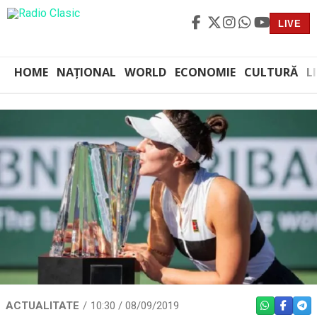
LIVE
HOME
NAȚIONAL
WORLD
ECONOMIE
CULTURĂ
L
ACTUALITATE
10:30 / 08/09/2019
WHATSAPP
FACEBO
TEL