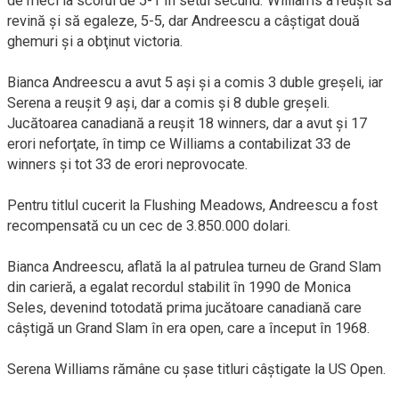
de meci la scorul de 5-1 în setul secund. Williams a reuşit să
revină şi să egaleze, 5-5, dar Andreescu a câştigat două
ghemuri şi a obţinut victoria.
Bianca Andreescu a avut 5 aşi şi a comis 3 duble greşeli, iar
Serena a reuşit 9 aşi, dar a comis şi 8 duble greşeli.
Jucătoarea canadiană a reuşit 18 winners, dar a avut şi 17
erori neforţate, în timp ce Williams a contabilizat 33 de
winners şi tot 33 de erori neprovocate.
Pentru titlul cucerit la Flushing Meadows, Andreescu a fost
recompensată cu un cec de 3.850.000 dolari.
Bianca Andreescu, aflată la al patrulea turneu de Grand Slam
din carieră, a egalat recordul stabilit în 1990 de Monica
Seles, devenind totodată prima jucătoare canadiană care
câştigă un Grand Slam în era open, care a început în 1968.
Serena Williams rămâne cu şase titluri câştigate la US Open.