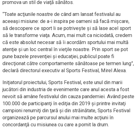
promova un stil de viaţă sănătos.
“Toate acţiunile noastre de când am lansat festivalul au
aceeaşi misiune: de a-i inspira pe oameni să facă mişcare,
să descopere ce sport li se potriveşte şi să lase acel sport
să le transforme viaţa. Acum, mai mult ca niciodată, credem
că este absolut necesar să îi acordăm sportului mai multă
atenţie şi un loc central în vieţile noastre. Prin sport se pot
pune bazele prevenţiei şi educaţiei, publicul poate fi
direcţionat către comportamente sănătoase pe termen lung”,
declară directorul executiv al Sports Festival, Mirel Alexa.
Iniţiatorul proiectului, Sports Festival, este unul din marii
jucători din industria de evenimente care anul acesta a fost
nevoit să amâne festivalul din cauza pandemiei. Având peste
100.000 de participanţi în ediţia din 2019 şi printre invitaţi
campioni renumiţi din ţară şi din străinătate, Sports Festival
organizează pe parcursul anului mai multe acţiuni în
concordanţă cu misiunea cu care a pornit la drum.