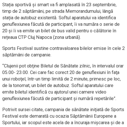
Stația sportivă și smart va fi amplasată în 23 septembrie,
timp de 2 săptămâni, pe strada Memorandumului, lângă
stația de autobuz existentă. Softul aparatului va identifica
genuflexiunea făcută de participant, îi va număra o serie de
20 și îi va emite un bilet de bus valid pentru o călătorie în
rețeaua CTP Cluj Napoca (zona urbană).
Sports Festival sustine contravaloarea bilelor emise în cele 2
săptămâni de campanie.
“Clujenii pot obţine Biletul de Sănătate zilnic, în intervalul orar
05.00- 23.00. Cei care fac corect 20 de genuflexiuni în faţa
unui roboţel, într-un timp limită de 2 minute, primesc pe loc,
de la tonomat, un bilet de autobuz. Softul aparatului care
emite biletul identifică cu ajutorul unei camere video
genuflexiunea făcută de participant şi numără repetările”.
Potrivit sursei citate, campania de sănătate iniţiată de Sports
Festival este demarată cu ocazia Săptămânii Europene a
Sportului, iar scopul este acela de a încuraja mişcarea şi de a