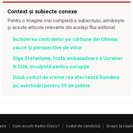
Context și subiecte conexe
Pentru o imagine mai completă a subiectului, urmărește
și aceste articole relevante din același flux editorial.
Închiderea centralelor pe cărbune din Oltenia:
cauze și perspective de viitor
Olga Stefanîşina, fosta ambasadoare a Ucrainei
în SUA, inculpată pentru corupţie
Două coduri de vreme rea afectează România
joi, avertizări pentru 39 de județe
tate
Cum ascult Radio Clasic?
Codul de conduită
Drept la repli