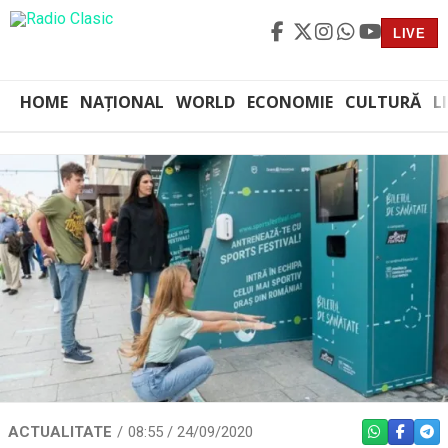
LIVE
HOME
NAȚIONAL
WORLD
ECONOMIE
CULTURĂ
L
ACTUALITATE
08:55 / 24/09/2020
WHATSAPP
FACEBO
TEL