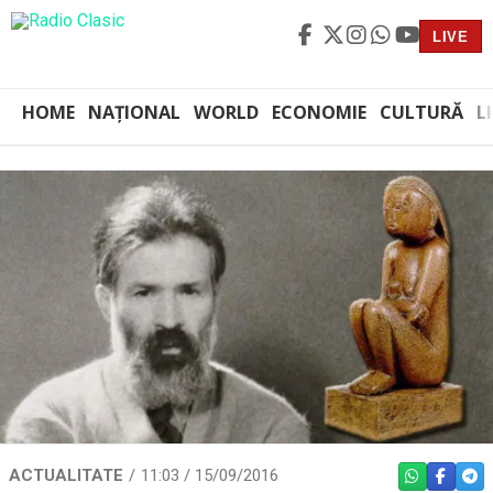
LIVE
HOME
NAȚIONAL
WORLD
ECONOMIE
CULTURĂ
L
ACTUALITATE
11:03 / 15/09/2016
WHATSAPP
FACEBO
TEL