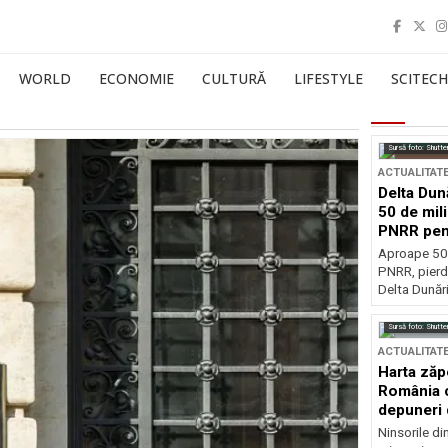
WORLD
ECONOMIE
CULTURĂ
LIFESTYLE
SCITECH
Sursă foto: Shutte
ACTUALITAT
Delta Dun
50 de mil
PNRR pen
esențiale
Aproape 50 
PNRR, pierdu
Delta Dunării
Sursă foto: Shutte
ACTUALITAT
Harta zăp
România c
depuneri 
Ninsorile di