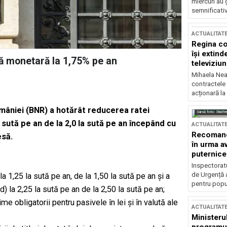
miercuri au 
semnificati
ACTUALITAT
Regina co
își extind
că monetară la 1,75% pe an
televiziun
Mihaela Nea
contractele 
acționară la
României (BNR) a hotărât reducerea ratei
Sursă foto: Shutte
a sută pe an de la 2,0 la sută pe an începând cu
ACTUALITAT
Recomandă
esă.
în urma av
puternice
Inspectoratu
de Urgență 
a 1,25 la sută pe an, de la 1,50 la sută pe an și a
pentru popula
d) la 2,25 la sută pe an de la 2,50 la sută pe an;
me obligatorii pentru pasivele în lei și în valută ale
ACTUALITAT
Ministerul