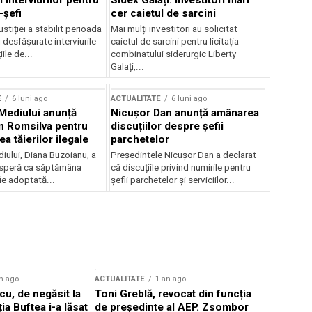
 interviurilor pentru
Sidex Galați: Investitori mari
-șefi
cer caietul de sarcini
stiției a stabilit perioada
Mai mulți investitori au solicitat
i desfășurate interviurile
caietul de sarcini pentru licitația
ile de...
combinatului siderurgic Liberty
Galați,...
E
6 luni ago
ACTUALITATE
6 luni ago
 Mediului anunță
Nicușor Dan anunță amânarea
n Romsilva pentru
discuțiilor despre șefii
 tăierilor ilegale
parchetelor
iului, Diana Buzoianu, a
Președintele Nicușor Dan a declarat
 speră ca săptămâna
că discuțiile privind numirile pentru
fie adoptată...
șefii parchetelor și serviciilor...
n ago
ACTUALITATE
1 an ago
ACTUALITATE
u, de negăsit la
Toni Greblă, revocat din funcția
Ilie Boloj
ția Buftea i-a lăsat
de președinte al AEP. Zsombor
alegerilor