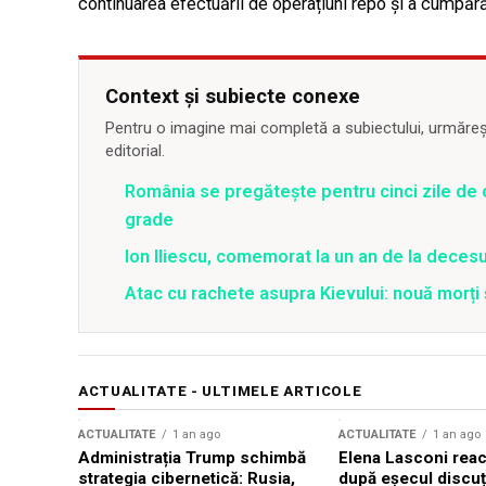
continuarea efectuării de operațiuni repo și a cumpărări
Context și subiecte conexe
Pentru o imagine mai completă a subiectului, urmărește
editorial.
România se pregătește pentru cinci zile de 
grade
Ion Iliescu, comemorat la un an de la decesul
Atac cu rachete asupra Kievului: nouă morți
ACTUALITATE - ULTIMELE ARTICOLE
ACTUALITATE
1 an ago
ACTUALITATE
1 an ago
Administrația Trump schimbă
Elena Lasconi rea
strategia cibernetică: Rusia,
după eșecul discuți