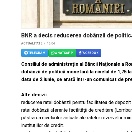
BNR a decis reducerea dobânzii de politi
ACTUALITATE
16:04
TELEGRAM
WHATSAPP
FACEBOOK
Consiliul de administraţie al Băncii Naţionale a 
dobânzii de politică monetară la nivelul de 1,75 l
data de 2 iunie, se arată într-un comunicat de pr
Alte decizii:
reducerea ratei dobânzii pentru facilitatea de depozit l
ratei dobânzii aferente facilității de creditare (Lombar
păstrarea nivelurilor actuale ale ratelor rezervelor mini
instituțiilor de credit;