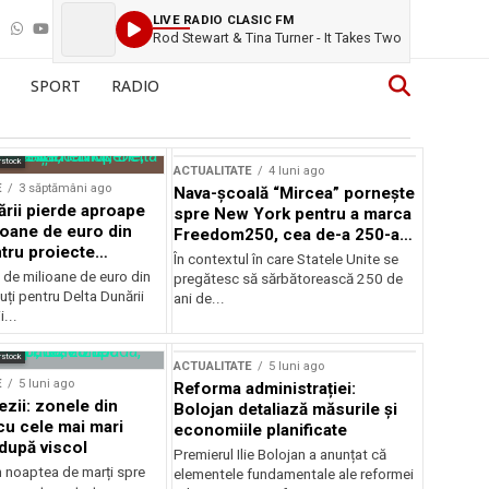
LIVE RADIO CLASIC FM
Rod Stewart & Tina Turner - It Takes Two
SPORT
RADIO
rstock
ACTUALITATE
4 luni ago
E
3 săptămâni ago
Nava-școală “Mircea” pornește
ării pierde aproape
spre New York pentru a marca
ioane de euro din
Freedom250, cea de-a 250-a
tru proiecte
aniversare a Statelor Unite
În contextul în care Statele Unite se
de milioane de euro din
pregătesc să sărbătorească 250 de
ți pentru Delta Dunării
ani de...
...
rstock
ACTUALITATE
5 luni ago
E
5 luni ago
Reforma administrației:
ezii: zonele din
Bolojan detaliază măsurile și
u cele mai mari
economiile planificate
după viscol
Premierul Ilie Bolojan a anunțat că
n noaptea de marți spre
elementele fundamentale ale reformei