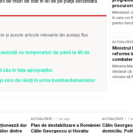
programul
i de titluri de stat în lei de pe piața secundară.
procurori
Ministerul Ju
în care vor f
pentru funcți
 și aceste articole relevante din același flux
ACTUALITAT
Ministrul
caniculă cu temperaturi de până la 40 de
reforme î
combaterea
Ministra Med
 său în fața apropiaților
declarat că
viitoare să 
 și zeci de răniți în urma bombardamentelor
ACTUALITATE
1 an ago
ACTUALITATE
1 a
cționează dur
Plan de destabilizare a României:
Călin Georgesc
ilor dintre
Călin Georgescu și Horațiu
domiciliu. Poli