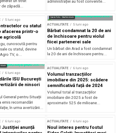
generat un strat
administrației au fost convenite...
v de zăpadă...
Sursă foto: Shutterstock
E
5 luni ago
ACTUALITATE
5 luni ago
ntractelor cu statul
Bărbat condamnat la 20 de ani
e afacerea printr-o
de închisoare pentru violul
e agricolă
fiicei partenerei sale
gu, cunoscută pentru
Un bărbat din Arad a fost condamnat
sale cu statul, devine
la 20 de ani de închisoare pentru...
 Agro TV, o...
rstock
ACTUALITATE
6 luni ago
E
6 luni ago
Volumul tranzacțiilor
rile ISU București
imobiliare din 2025: scădere
ertizării de ninsori
semnificativă față de 2024
Volumul total al tranzacțiilor
l General pentru Situații
imobiliare din 2025 a fost de
a emis recomandări
aproximativ 525 de milioane...
ție, în urma avertizării...
E
6 luni ago
ACTUALITATE
6 luni ago
 Justiției anunță
Noul interes pentru fostul