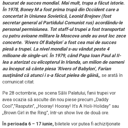
bucurat de succes mondial. Mai mult, trupa a făcut istorie.
În 1978, Boney M a fost prima trupă din Occident care a
concertat în Uniunea Sovietică, Leonid Brejnev (fost
secretar general al Partidului Comunist rus) acordându-le
personal permisiunea. Tot staff-ul trupei a fost transportat
cu patru avioane militare la Moscova unde au avut loc zece
concerte. ‘Rivers Of Babylon’ a fost cea mai de succes
piesă a trupei. La nivel mondial s-au vândut peste 4
milioane de single-uri. În 1979, când Papa Ioan Paul al II-
lea a aterizat cu elicopterul în Irlanda, un milion de oameni
au început să cânte piesa ‘Rivers of Babylon’, Farian
susţinând că atunci i s-a făcut pielea de găină
„, se arată în
comunicat citat.
Pe 28 octombrie, pe scena Sălii Palatului, fanii trupei vor
avea ocazia să asculte din nou piese precum „Daddy
Cool”,”Rasputin”, „Hooray! Hooray! It’s A Holi-Holiday” sau
„Brown Girl in the Ring”, într-un show live de două ore.
În perioada 6 – 17 iunie,
biletele vor putea fi achiziţionate