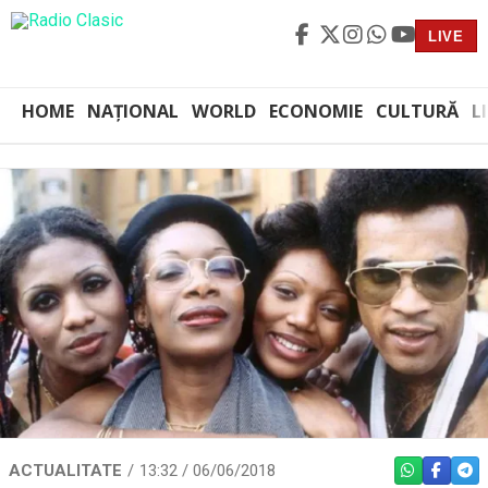
LIVE
HOME
NAȚIONAL
WORLD
ECONOMIE
CULTURĂ
L
ACTUALITATE
13:32 / 06/06/2018
WHATSAPP
FACEBO
TEL