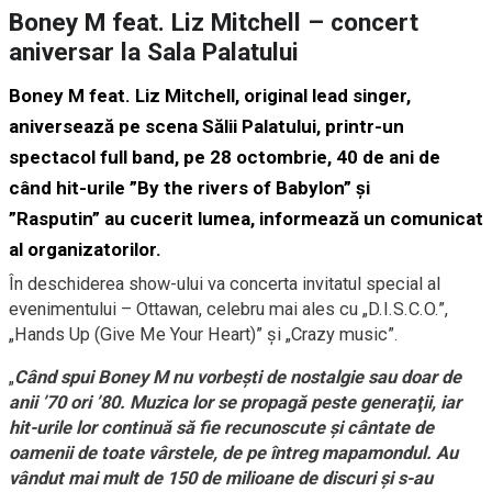
Boney M feat. Liz Mitchell – concert
aniversar la Sala Palatului
Boney M feat. Liz Mitchell, original lead singer,
aniversează pe scena Sălii Palatului, printr-un
spectacol full band, pe 28 octombrie, 40 de ani de
când hit-urile ”By the rivers of Babylon” şi
”Rasputin” au cucerit lumea, informează un comunicat
al organizatorilor.
În deschiderea show-ului va concerta invitatul special al
evenimentului – Ottawan, celebru mai ales cu „D.I.S.C.O.”,
„Hands Up (Give Me Your Heart)” şi „Crazy music”.
„
Când spui Boney M nu vorbeşti de nostalgie sau doar de
anii ’70 ori ’80. Muzica lor se propagă peste generaţii, iar
hit-urile lor continuă să fie recunoscute şi cântate de
oamenii de toate vârstele, de pe întreg mapamondul. Au
vândut mai mult de 150 de milioane de discuri şi s-au