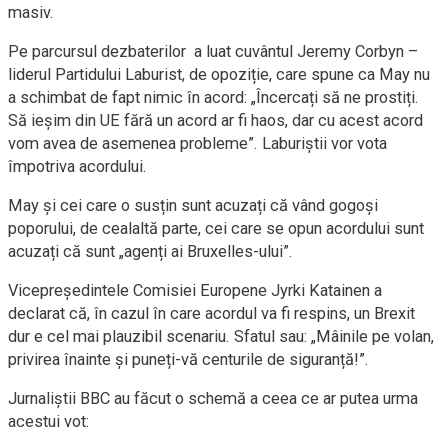
masiv.
Pe parcursul dezbaterilor a luat cuvântul Jeremy Corbyn –
liderul Partidului Laburist, de opoziție, care spune ca May nu
a schimbat de fapt nimic în acord: „Încercați să ne prostiți.
Să ieșim din UE fără un acord ar fi haos, dar cu acest acord
vom avea de asemenea probleme”. Laburiștii vor vota
împotriva acordului.
May și cei care o susțin sunt acuzați că vând gogoși
poporului, de cealaltă parte, cei care se opun acordului sunt
acuzați că sunt „agenți ai Bruxelles-ului”.
Vicepreședintele Comisiei Europene Jyrki Katainen a
declarat că, în cazul în care acordul va fi respins, un Brexit
dur e cel mai plauzibil scenariu. Sfatul sau: „Mâinile pe volan,
privirea înainte și puneți-vă centurile de siguranță!”.
Jurnaliștii BBC au făcut o schemă a ceea ce ar putea urma
acestui vot: