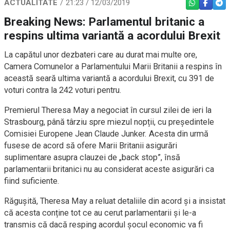
ACTUALITATE
21:23 / 12/03/2019
WHATSAPP
FACEBO
TEL
Breaking News: Parlamentul britanic a
respins ultima variantă a acordului Brexit
La capătul unor dezbateri care au durat mai multe ore,
Camera Comunelor a Parlamentului Marii Britanii a respins în
această seară ultima variantă a acordului Brexit, cu 391 de
voturi contra la 242 voturi pentru.
Premierul Theresa May a negociat în cursul zilei de ieri la
Strasbourg, până târziu spre miezul nopții, cu președintele
Comisiei Europene Jean Claude Junker. Acesta din urmă
fusese de acord să ofere Marii Britanii asigurări
suplimentare asupra clauzei de „back stop”, însă
parlamentarii britanici nu au considerat aceste asigurări ca
fiind suficiente.
Răgușită, Theresa May a reluat detaliile din acord și a insistat
că acesta conține tot ce au cerut parlamentarii și le-a
transmis că dacă resping acordul șocul economic va fi