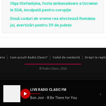
Olga Stefanîşina, fosta ambasadoare a Ucrainei
în SUA, inculpată pentru corupţie
Două coduri de vreme rea afectează România
joi, avertizări pentru 39 de județe
tate
Cum ascult Radio Clasic?
Codul de conduită
Drept la repli
© Radio Clasic, 2026
LIVE RADIO CLASIC FM
↓
Bon Jovi - Ill Be There for You