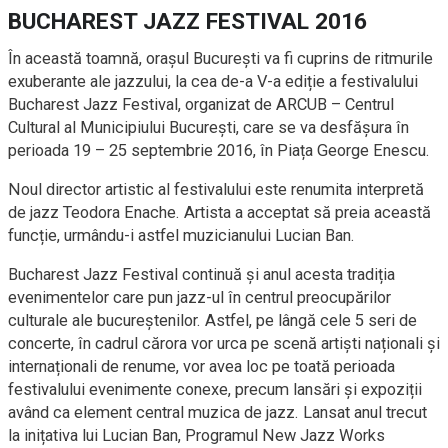
BUCHAREST JAZZ FESTIVAL 2016
În această toamnă, orașul București va fi cuprins de ritmurile
exuberante ale jazzului, la cea de-a V-a ediție a festivalului
Bucharest Jazz Festival, organizat de ARCUB – Centrul
Cultural al Municipiului București, care se va desfășura în
perioada 19 – 25 septembrie 2016, în Piața George Enescu.
Noul director artistic al festivalului este renumita interpretă
de jazz Teodora Enache. Artista a acceptat să preia această
funcție, urmându-i astfel muzicianului Lucian Ban.
Bucharest Jazz Festival continuă și anul acesta tradiția
evenimentelor care pun jazz-ul în centrul preocupărilor
culturale ale bucureștenilor. Astfel, pe lângă cele 5 seri de
concerte, în cadrul cărora vor urca pe scenă artiști naționali și
internaționali de renume, vor avea loc pe toată perioada
festivalului evenimente conexe, precum lansări și expoziții
având ca element central muzica de jazz. Lansat anul trecut
la inițativa lui Lucian Ban, Programul New Jazz Works