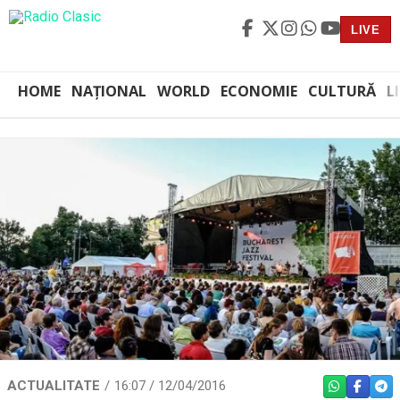
LIVE
HOME
NAȚIONAL
WORLD
ECONOMIE
CULTURĂ
L
ACTUALITATE
16:07 / 12/04/2016
WHATSAPP
FACEBO
TEL