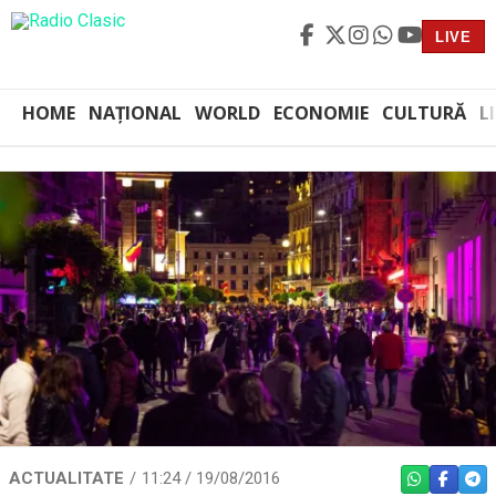
LIVE
HOME
NAȚIONAL
WORLD
ECONOMIE
CULTURĂ
L
ACTUALITATE
11:24 / 19/08/2016
WHATSAPP
FACEBO
TEL