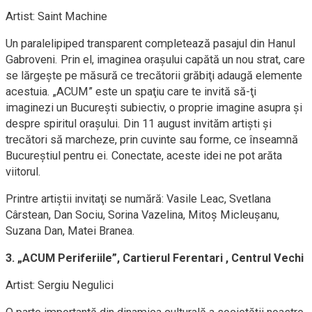
Artist: Saint Machine
Un paralelipiped transparent completează pasajul din Hanul
Gabroveni. Prin el, imaginea oraşului capătă un nou strat, care
se lărgeşte pe măsură ce trecătorii grăbiţi adaugă elemente
acestuia. „ACUM” este un spaţiu care te invită să-ţi
imaginezi un Bucureşti subiectiv, o proprie imagine asupra şi
despre spiritul oraşului. Din 11 august invităm artişti şi
trecători să marcheze, prin cuvinte sau forme, ce înseamnă
Bucureştiul pentru ei. Conectate, aceste idei ne pot arăta
viitorul.
Printre artiştii invitaţi se numără: Vasile Leac, Svetlana
Cârstean, Dan Sociu, Sorina Vazelina, Mitoş Micleuşanu,
Suzana Dan, Matei Branea.
3. „ACUM Periferiile”, Cartierul Ferentari , Centrul Vechi
Artist: Sergiu Negulici