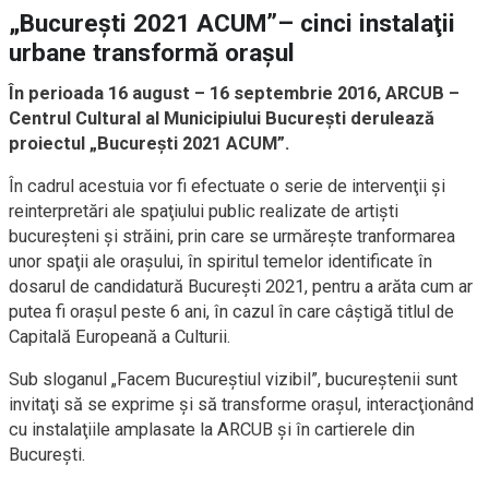
„Bucureşti 2021 ACUM”– cinci instalaţii
urbane transformă oraşul
În perioada 16 august – 16 septembrie 2016, ARCUB –
Centrul Cultural al Municipiului Bucureşti derulează
proiectul „Bucureşti 2021 ACUM”.
În cadrul acestuia vor fi efectuate o serie de intervenţii şi
reinterpretări ale spaţiului public realizate de artişti
bucureşteni şi străini, prin care se urmăreşte tranformarea
unor spaţii ale oraşului, în spiritul temelor identificate în
dosarul de candidatură Bucureşti 2021, pentru a arăta cum ar
putea fi oraşul peste 6 ani, în cazul în care câştigă titlul de
Capitală Europeană a Culturii.
Sub sloganul „Facem Bucureştiul vizibil”, bucureştenii sunt
invitaţi să se exprime şi să transforme oraşul, interacţionând
cu instalaţiile amplasate la ARCUB şi în cartierele din
Bucureşti.