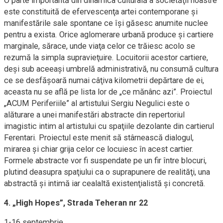
O parte importantă din dinamica culturală a societăţii noastre
este constituită de efervescenţa artei contemporane şi
manifestările sale spontane ce îşi găsesc anumite nuclee
pentru a exista. Orice aglomerare urbană produce şi cartiere
marginale, sărace, unde viaţa celor ce trăiesc acolo se
rezumă la simpla supravieţuire. Locuitorii acestor cartiere,
deşi sub aceeaşi umbrelă administrativă, nu consumă cultura
ce se desfăşoară numai câţiva kilometrii depărtare de ei,
aceasta nu se află pe lista lor de „ce mănânc azi”. Proiectul
„ACUM Periferiile” al artistului Sergiu Negulici este o
alăturare a unei manifestări abstracte din repertoriul
imagistic intim al artistului cu spaţiile dezolante din cartierul
Ferentari. Proiectul este menit să stârnească dialogul,
mirarea şi chiar grija celor ce locuiesc în acest cartier.
Formele abstracte vor fi suspendate pe un fir între blocuri,
plutind deasupra spaţiului ca o suprapunere de realităţi, una
abstractă şi intimă iar cealaltă existenţialistă şi concretă.
4. „High Hopes”, Strada Teheran nr 22
1-16 septembrie