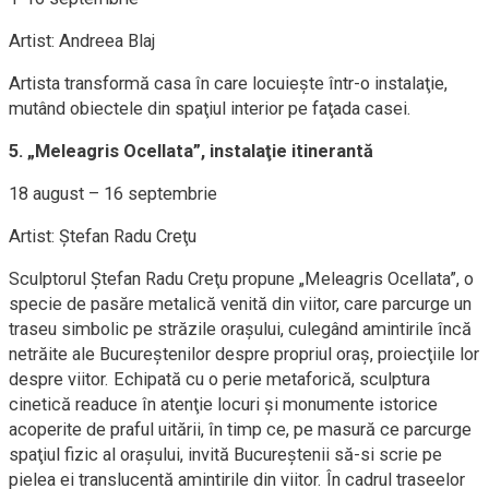
Artist: Andreea Blaj
Artista transformă casa în care locuieşte într-o instalaţie,
mutând obiectele din spaţiul interior pe faţada casei.
5. „Meleagris Ocellata”, instalaţie itinerantă
18 august – 16 septembrie
Artist: Ştefan Radu Creţu
Sculptorul Ştefan Radu Creţu propune „Meleagris Ocellata”, o
specie de pasăre metalică venită din viitor, care parcurge un
traseu simbolic pe străzile oraşului, culegând amintirile încă
netrăite ale Bucureştenilor despre propriul oraş, proiecţiile lor
despre viitor. Echipată cu o perie metaforică, sculptura
cinetică readuce în atenţie locuri şi monumente istorice
acoperite de praful uitării, în timp ce, pe masură ce parcurge
spaţiul fizic al oraşului, invită Bucureştenii să-si scrie pe
pielea ei translucentă amintirile din viitor. În cadrul traseelor