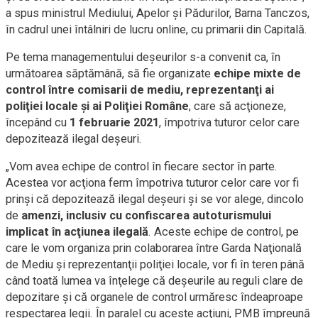
a spus ministrul Mediului, Apelor şi Pădurilor, Barna Tanczos,
în cadrul unei întâlniri de lucru online, cu primarii din Capitală.
Pe tema managementului deşeurilor s-a convenit ca, în
următoarea săptămână, să fie organizate
echipe mixte de
control între comisarii de mediu, reprezentanţi ai
poliţiei locale şi ai Poliţiei Române
, care să acţioneze,
începând cu
1 februarie 2021
, împotriva tuturor celor care
depozitează ilegal deşeuri.
„Vom avea echipe de control în fiecare sector în parte.
Acestea vor acţiona ferm împotriva tuturor celor care vor fi
prinşi că depozitează ilegal deşeuri şi se vor alege, dincolo
de
amenzi, inclusiv cu confiscarea autoturismului
implicat în acţiunea ilegală
. Aceste echipe de control, pe
care le vom organiza prin colaborarea între Garda Naţională
de Mediu şi reprezentanţii poliţiei locale, vor fi în teren până
când toată lumea va înţelege că deşeurile au reguli clare de
depozitare şi că organele de control urmăresc îndeaproape
respectarea legii. În paralel cu aceste acţiuni, PMB împreună