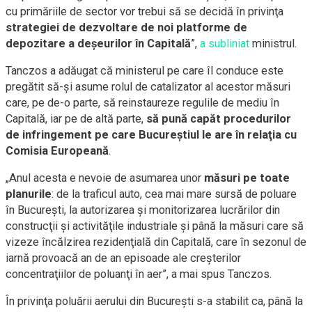
cu primăriile de sector vor trebui să se decidă în privinţa
strategiei de dezvoltare de noi platforme de
depozitare a deşeurilor în Capitală
”,
a subliniat
ministrul.
Tanczos a adăugat că ministerul pe care îl conduce este
pregătit să-şi asume rolul de catalizator al acestor măsuri
care, pe de-o parte, să reinstaureze regulile de mediu în
Capitală, iar pe de altă parte,
să pună capăt procedurilor
de infringement pe care Bucureştiul le are în relaţia cu
Comisia Europeană
.
„Anul acesta e nevoie de asumarea unor
măsuri pe toate
planurile
: de la traficul auto, cea mai mare sursă de poluare
în Bucureşti, la autorizarea şi monitorizarea lucrărilor din
construcţii şi activităţile industriale şi până la măsuri care să
vizeze încălzirea rezidenţială din Capitală, care în sezonul de
iarnă provoacă an de an episoade ale creşterilor
concentraţiilor de poluanţi în aer”, a mai spus Tanczos.
În privinţa poluării aerului din Bucureşti s-a stabilit ca, până la