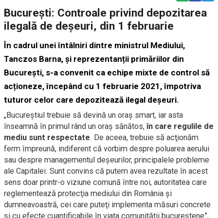
București: Controale privind depozitarea
ilegală de deșeuri, din 1 februarie
În cadrul unei întâlniri dintre ministrul Mediului,
Tanczos Barna, și reprezentanții primăriilor din
București, s-a convenit ca echipe mixte de control să
acționeze, începând cu 1 februarie 2021, împotriva
tuturor celor care depozitează ilegal deșeuri.
„Bucureştiul trebuie să devină un oraş smart, iar asta
înseamnă în primul rând un oraş sănătos,
în care regulile de
mediu sunt respectate
. De aceea, trebuie să acţionăm
ferm împreună, indiferent că vorbim despre poluarea aerului
sau despre managementul deşeurilor, principalele probleme
ale Capitalei. Sunt convins că putem avea rezultate în acest
sens doar printr-o viziune comună între noi, autoritatea care
reglementează protecţia mediului din România şi
dumneavoastră, cei care puteţi implementa măsuri concrete
şi cu efecte cuantificabile în viaţa comunităţii bucureştene”,