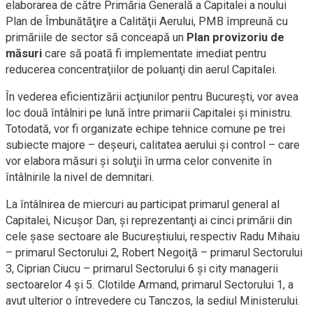
elaborarea de către Primăria Generală a Capitalei a noului
Plan de Îmbunătăţire a Calităţii Aerului, PMB împreună cu
primăriile de sector să conceapă un
Plan provizoriu de
măsuri
care să poată fi implementate imediat pentru
reducerea concentraţiilor de poluanţi din aerul Capitalei.
În vederea eficientizării acţiunilor pentru Bucureşti, vor avea
loc două întâlniri pe lună între primarii Capitalei și ministru.
Totodată, vor fi organizate echipe tehnice comune pe trei
subiecte majore – deşeuri, calitatea aerului şi control – care
vor elabora măsuri şi soluţii în urma celor convenite în
întâlnirile la nivel de demnitari.
La întâlnirea de miercuri au participat primarul general al
Capitalei, Nicuşor Dan, şi reprezentanţi ai cinci primării din
cele șase sectoare ale Bucureştiului, respectiv Radu Mihaiu
– primarul Sectorului 2, Robert Negoiţă – primarul Sectorului
3, Ciprian Ciucu – primarul Sectorului 6 şi city managerii
sectoarelor 4 şi 5. Clotilde Armand, primarul Sectorului 1, a
avut ulterior o întrevedere cu Tanczos, la sediul Ministerului.