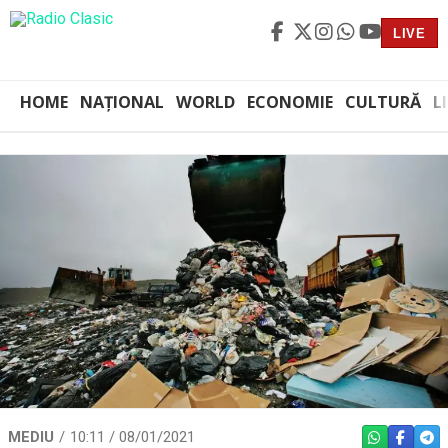
LIVE
HOME
NAȚIONAL
WORLD
ECONOMIE
CULTURĂ
L
MEDIU
10:11 / 08/01/2021
WHATSAPP
FACEBO
TEL