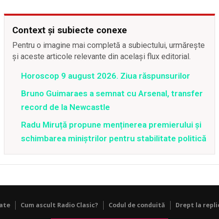
Context și subiecte conexe
Pentru o imagine mai completă a subiectului, urmărește
și aceste articole relevante din același flux editorial.
Horoscop 9 august 2026. Ziua răspunsurilor
Bruno Guimaraes a semnat cu Arsenal, transfer
record de la Newcastle
Radu Miruță propune menținerea premierului și
schimbarea miniștrilor pentru stabilitate politică
tate
Cum ascult Radio Clasic?
Codul de conduită
Drept la repli