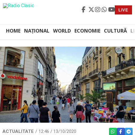
LIVE
HOME
NAȚIONAL
WORLD
ECONOMIE
CULTURĂ
L
ACTUALITATE
12:46 / 13/10/2020
WHATSAPP
FACEBO
TEL