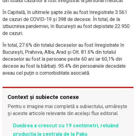
din totalul cazurilor a fost înregistrat la personal medical.
În Capitală, în ultimele șapte zile au fost înregistrate 3.561
de cazuri de COVID-19 și 398 de decese. În total, de la
izbucnirea pandemiei, în București au fost depistate 22.950
de cazuri.
În total, 27.6% din totalul deceselor au fost înregistrate în
București, Prahova, Alba, Arad și Olt. 81.6% din totalul
deceselor au fost la persoane peste 60 ani iar 60,1% din
decese au fost la bărbați. 95.4% din persoanele decedate
aveau cel puțin o comorbiditate asociată.
Context și subiecte conexe
Pentru o imagine mai completă a subiectului, urmărește
și aceste articole relevante din același flux editorial.
Dunărea a crescut cu 19 centimetri, reluând
producția la centrala de la Paks