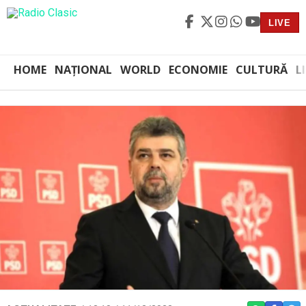
LIVE
HOME
NAȚIONAL
WORLD
ECONOMIE
CULTURĂ
L