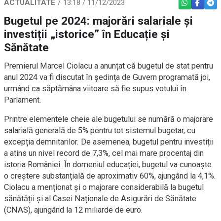
ACTUALITATE
13:18 / 11/12/2023
WHATSAPP
FACEBO
TEL
Bugetul pe 2024: majorări salariale și
investiții „istorice” în Educație și
Sănătate
Premierul Marcel Ciolacu a anunțat că bugetul de stat pentru
anul 2024 va fi discutat în ședința de Guvern programată joi,
urmând ca săptămâna viitoare să fie supus votului în
Parlament.
Printre elementele cheie ale bugetului se numără o majorare
salarială generală de 5% pentru tot sistemul bugetar, cu
excepția demnitarilor. De asemenea, bugetul pentru investiții
a atins un nivel record de 7,3%, cel mai mare procentaj din
istoria României. În domeniul educației, bugetul va cunoaște
o creștere substanțială de aproximativ 60%, ajungând la 4,1%.
Ciolacu a menționat și o majorare considerabilă la bugetul
sănătății și al Casei Naționale de Asigurări de Sănătate
(CNAS), ajungând la 12 miliarde de euro.