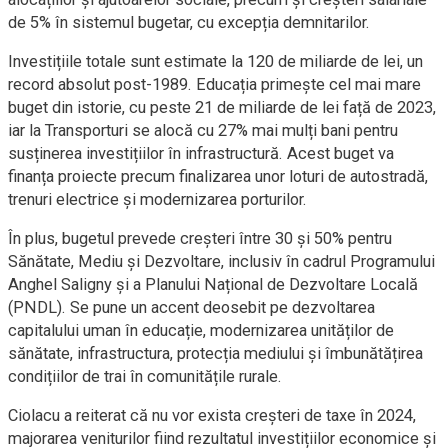
de 5% în sistemul bugetar, cu excepția demnitarilor.
Investițiile totale sunt estimate la 120 de miliarde de lei, un
record absolut post-1989. Educația primește cel mai mare
buget din istorie, cu peste 21 de miliarde de lei față de 2023,
iar la Transporturi se alocă cu 27% mai mulți bani pentru
susținerea investițiilor în infrastructură. Acest buget va
finanța proiecte precum finalizarea unor loturi de autostradă,
trenuri electrice și modernizarea porturilor.
În plus, bugetul prevede creșteri între 30 și 50% pentru
Sănătate, Mediu și Dezvoltare, inclusiv în cadrul Programului
Anghel Saligny și a Planului Național de Dezvoltare Locală
(PNDL). Se pune un accent deosebit pe dezvoltarea
capitalului uman în educație, modernizarea unităților de
sănătate, infrastructura, protecția mediului și îmbunătățirea
condițiilor de trai în comunitățile rurale.
Ciolacu a reiterat că nu vor exista creșteri de taxe în 2024,
majorarea veniturilor fiind rezultatul investițiilor economice și