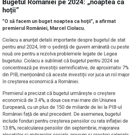
Bugetul României pe 2024: „noaptea ca
hoții”
”O să facem un buget noaptea ca hoţii”, a afirmat
premierul României, Marcel Ciolacu.
Ciolacu a anunțat detalii importante despre bugetul de stat
pentru anul 2024, într-o ședință de guvern amânată cu peste
nouă ore pentru a rezolva problemele legate de Legea
bugetului. Ciolacu a subliniat că bugetul pentru 2024 se
concentrează pe investiții semnificative, de aproximativ 7%
din PIB, menționând că aceste investiții vor juca un rol major
în creșterea economică a României.
Premierul a precizat că bugetul urmărește o creștere
economică de 3.4%, a doua cea mai mare din Uniunea
Europeană, cu un plus de 150 de miliarde de lei la PIB-ul
României față de anul precedent. De asemenea, bugetul
include fonduri pentru creșterea pensiilor cu rata inflației de
13.8%, recalcularea pensiilor din septembrie, majorarea
alocațiilor și ajutoarelor sociale, precum și creșteri salariale