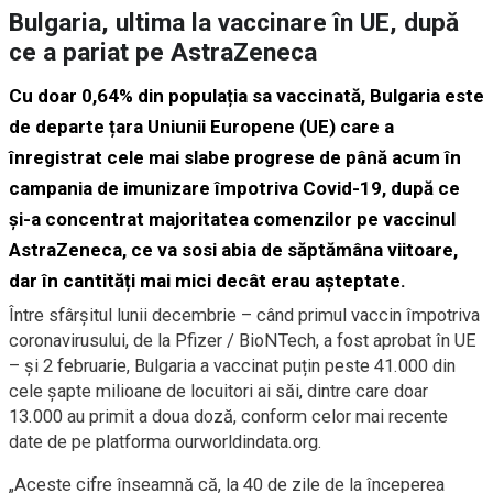
Bulgaria, ultima la vaccinare în UE, după
ce a pariat pe AstraZeneca
Cu doar 0,64% din populația sa vaccinată, Bulgaria este
de departe țara Uniunii Europene (UE) care a
înregistrat cele mai slabe progrese de până acum în
campania de imunizare împotriva Covid-19, după ce
și-a concentrat majoritatea comenzilor pe vaccinul
AstraZeneca, ce va sosi abia de săptămâna viitoare,
dar în cantități mai mici decât erau așteptate.
Între sfârșitul lunii decembrie – când primul vaccin împotriva
coronavirusului, de la Pfizer / BioNTech, a fost aprobat în UE
– și 2 februarie, Bulgaria a vaccinat puțin peste 41.000 din
cele șapte milioane de locuitori ai săi, dintre care doar
13.000 au primit a doua doză, conform celor mai recente
date de pe platforma ourworldindata.org.
„Aceste cifre înseamnă că, la 40 de zile de la începerea