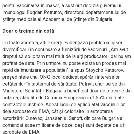
pentru vaccinarea în masă”, a susținut decizia guvernului
imunologul Bogdan Petrunov, directorul departamentului de
științe medicale al Academiei de Științe din Bulgaria.
Doar o treime din cotă
Cu toate acestea, alți experți evidențiază problema lipsei
diversificării în continuare a furnizării de vaccinuri. „Am avut
dreptul să solicităm mai mult de la alți producători, dar nu am
profitat de asta. Prin urmare, nu poate exista un proces mai
rapid de imunizare a populației”, a spus Stoycho Katsarov,
președintele unui ONG local dedicat apărării intereselor
cetățenilor în sistemul de sănătate. Potrivit unor surse din
Ministerul Sănătății, Bulgaria a beneficiat doar de o treime din
cota sa, stabilită de Comisia Europeană în 1,55% din toate
contractele închise. Acest lucru se aplică atât vaccinurilor
deja aprobate de EMA, cât și celorlalte în așteptarea
autorizării: Curevac, Janssen și Sanofi, din care Bulgaria a
comandat șase milioane de doze, deși sunt departe de a fi
aprobate de EMA.