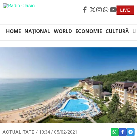
LIVE
HOME
NAȚIONAL
WORLD
ECONOMIE
CULTURĂ
L
ACTUALITATE
10:34 / 05/02/2021
WHATSAPP
FACEBO
TEL