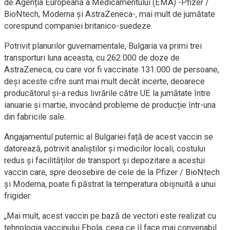
de Agenția Europeană a Medicamentului (EMA) -Pfizer /
BioNtech, Moderna și AstraZeneca-, mai mult de jumătate
corespund companiei britanico-suedeze.
Potrivit planurilor guvernamentale, Bulgaria va primi trei
transporturi luna aceasta, cu 262.000 de doze de
AstraZeneca, cu care vor fi vaccinate 131.000 de persoane,
deși aceste cifre sunt mai mult decât incerte, deoarece
producătorul și-a redus livrările către UE la jumătate între
ianuarie și martie, invocând probleme de producție într-una
din fabricile sale.
Angajamentul puternic al Bulgariei față de acest vaccin se
datorează, potrivit analiștilor și medicilor locali, costului
redus și facilităților de transport și depozitare a acestui
vaccin care, spre deosebire de cele de la Pfizer / BioNtech
și Moderna, poate fi păstrat la temperatura obișnuită a unui
frigider.
„Mai mult, acest vaccin pe bază de vectori este realizat cu
tehnologia vaccinului Ebola, ceea ce îl face mai convenabil