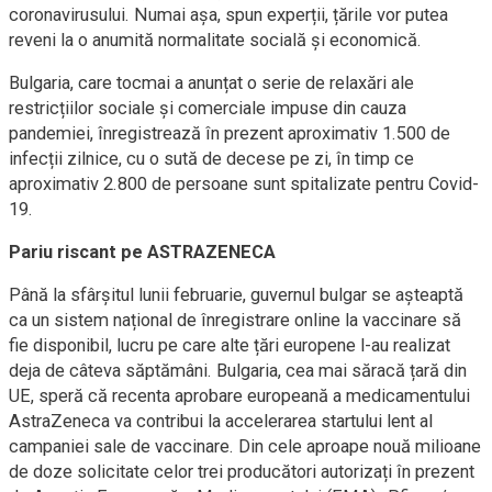
coronavirusului. Numai așa, spun experții, țările vor putea
reveni la o anumită normalitate socială și economică.
Bulgaria, care tocmai a anunțat o serie de relaxări ale
restricțiilor sociale și comerciale impuse din cauza
pandemiei, înregistrează în prezent aproximativ 1.500 de
infecții zilnice, cu o sută de decese pe zi, în timp ce
aproximativ 2.800 de persoane sunt spitalizate pentru Covid-
19.
Pariu riscant pe ASTRAZENECA
Până la sfârșitul lunii februarie, guvernul bulgar se așteaptă
ca un sistem național de înregistrare online la vaccinare să
fie disponibil, lucru pe care alte țări europene l-au realizat
deja de câteva săptămâni. Bulgaria, cea mai săracă țară din
UE, speră că recenta aprobare europeană a medicamentului
AstraZeneca va contribui la accelerarea startului lent al
campaniei sale de vaccinare. Din cele aproape nouă milioane
de doze solicitate celor trei producători autorizați în prezent