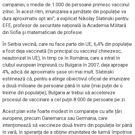
campaniei, o medie de 1.000 de persoane primesc vaccinul
zilnic. În acest ritm, imunizarea a jumătate din populație va
dura aproximativ opt ani”, a explicat Nikolay Slatinski pentru
EFE, profesor de securitate națională la Academia Militară
din Sofia și matematician de profesie.
În Serbia vecină, care nu face parte din UE, 6,4% din populație
a fost deja vaccinată (în principal cu vaccinul chinezesc,
neautorizat în UE), în timp ce în România, care a intrat în
clubul european împreună cu Bulgaria în 2007, deja aproape
4%, adică de aproximativ șase ori mai mult. Slatinski
estimează că, pentru a atinge obiectivul oficial de imunizare
a două milioane de persoane până în iulie (mai puțin de o
treime din populație), Bulgaria ar trebui să accelereze
procesul de vaccinare a cel puțin 8.000 de persoane pe zi.
Acest plan este foarte modest în comparație cu alte țări
europene, precum Danemarca sau Germania, care
intenționează să vaccineze două treimi din populația lor până
în vară, în speranța de a obține imunitatea de turmă împotriva