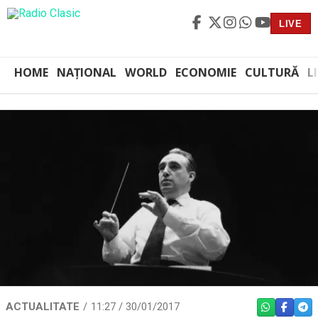
LIVE
HOME
NAȚIONAL
WORLD
ECONOMIE
CULTURĂ
L
ACTUALITATE
11:27 / 30/01/2017
WHATSAPP
FACEBO
TEL