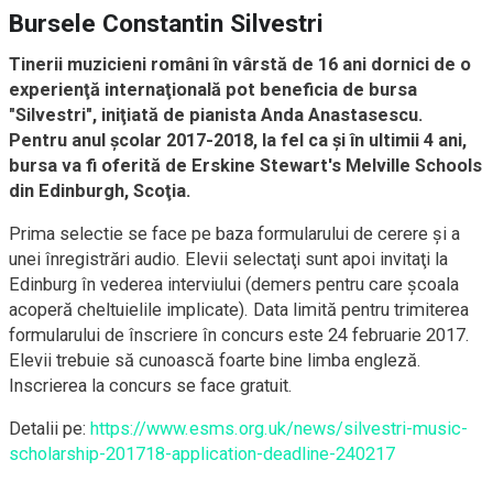
Bursele Constantin Silvestri
Tinerii muzicieni români în vârstă de 16 ani dornici de o
experienţă internaţională pot beneficia de bursa
"Silvestri", iniţiată de pianista Anda Anastasescu.
Pentru anul şcolar 2017-2018, la fel ca şi în ultimii 4 ani,
bursa va fi oferită de Erskine Stewart's Melville Schools
din Edinburgh, Scoţia.
Prima selectie se face pe baza formularului de cerere şi a
unei înregistrări audio. Elevii selectaţi sunt apoi invitaţi la
Edinburg în vederea interviului (demers pentru care şcoala
acoperă cheltuielile implicate). Data limită pentru trimiterea
formularului de înscriere în concurs este 24 februarie 2017.
Elevii trebuie să cunoască foarte bine limba engleză.
Inscrierea la concurs se face gratuit.
Detalii pe:
https://www.esms.org.uk/news/silvestri-music-
scholarship-201718-application-deadline-240217