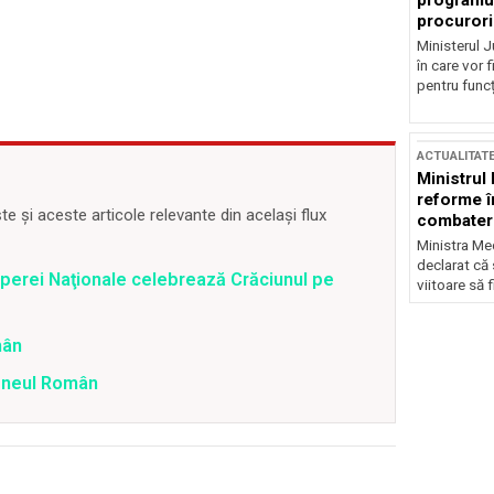
programul
procurori
Ministerul Ju
în care vor f
pentru funcți
ACTUALITAT
Ministrul
reforme î
 și aceste articole relevante din același flux
combaterea
Ministra Med
declarat că
 Operei Naţionale celebrează Crăciunul pe
viitoare să 
mân
teneul Român