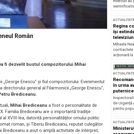
miercuri au 
semnificati
ACTUALITAT
Regina co
își extind
Ateneul Român
televiziun
Mihaela Nea
contractele 
acționară la
va fi dezvelit bustul compozitorului Mihai
Sursă foto: Shutte
ACTUALITAT
Recomandă
cii „George Enescu” şi fiul compozitorului. Evenimentul
în urma av
a directorului general al Filarmonicii „George Enescu“,
puternice
Petru Brediceanu.
Inspectoratu
de Urgență 
tuali,
Mihai Brediceanu
a fost o personalitate de
pentru popula
. Familia Brediceanu are o importantă tradiţie
l al XVIII-lea, datorită personalităţilor omului politic
ACTUALITAT
plomat roman, şi Tiberiu Brediceanu, reputat culegător
Ministerul
ai Brediceanu a avut o amplă activitate de interpret,