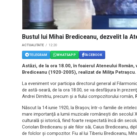
Bustul lui Mihai Brediceanu, dezvelit la 
ACTUALITATE
12:20
TELEGRAM
WHATSAPP
FACEBOOK
Astăzi, de la ora 18.00, în foaierul Ateneului Român, 
Brediceanu (1920-2005), realizat de Miliţa Petraşcu.
La eveniment vor participa directorul general al Filarmoni
de astă-seară, de la ora 18.00, se va desfăşura în prezenţ
Andrei Dimitriu, precum şi a fiului compozitorului român,
Născut la 14 iunie 1920, la Braşov, într-o familie de intelec
mare importanţă a lumii muzicale româneşti din secolul XX
culturală şi istorică, fiind foarte respectată încă din secolu
Coriolan Brediceanu şi ale fiilor săi, Caius Brediceanu, di
de folclor şi compozitor. Fiu al lui Tiberiu Brediceanu, Mih