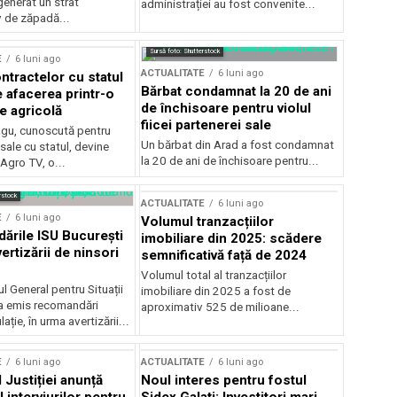
generat un strat
administrației au fost convenite...
v de zăpadă...
Sursă foto: Shutterstock
E
6 luni ago
ACTUALITATE
6 luni ago
ntractelor cu statul
Bărbat condamnat la 20 de ani
e afacerea printr-o
de închisoare pentru violul
e agricolă
fiicei partenerei sale
gu, cunoscută pentru
Un bărbat din Arad a fost condamnat
sale cu statul, devine
la 20 de ani de închisoare pentru...
 Agro TV, o...
rstock
ACTUALITATE
6 luni ago
E
6 luni ago
Volumul tranzacțiilor
rile ISU București
imobiliare din 2025: scădere
ertizării de ninsori
semnificativă față de 2024
Volumul total al tranzacțiilor
l General pentru Situații
imobiliare din 2025 a fost de
a emis recomandări
aproximativ 525 de milioane...
ție, în urma avertizării...
E
6 luni ago
ACTUALITATE
6 luni ago
 Justiției anunță
Noul interes pentru fostul