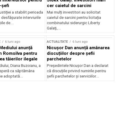
 interviurilor pentru
Sidex Galați: Investitori mari
-șefi
cer caietul de sarcini
stiției a stabilit perioada
Mai mulți investitori au solicitat
i desfășurate interviurile
caietul de sarcini pentru licitația
ile de...
combinatului siderurgic Liberty
Galați,...
E
6 luni ago
ACTUALITATE
6 luni ago
 Mediului anunță
Nicușor Dan anunță amânarea
n Romsilva pentru
discuțiilor despre șefii
 tăierilor ilegale
parchetelor
iului, Diana Buzoianu, a
Președintele Nicușor Dan a declarat
 speră ca săptămâna
că discuțiile privind numirile pentru
fie adoptată...
șefii parchetelor și serviciilor...