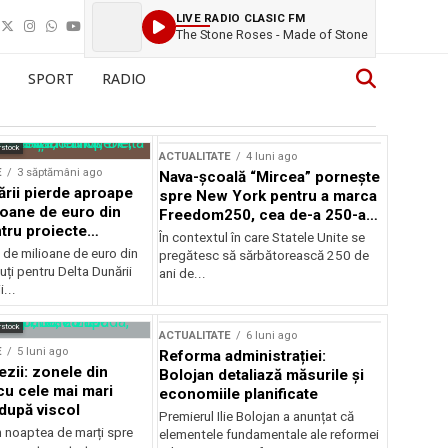
LIVE RADIO CLASIC FM
The Stone Roses - Made of Stone
SPORT
RADIO
rstock
ACTUALITATE
4 luni ago
E
3 săptămâni ago
Nava-școală “Mircea” pornește
ării pierde aproape
spre New York pentru a marca
ioane de euro din
Freedom250, cea de-a 250-a
tru proiecte
aniversare a Statelor Unite
În contextul în care Statele Unite se
de milioane de euro din
pregătesc să sărbătorească 250 de
ți pentru Delta Dunării
ani de...
...
rstock
ACTUALITATE
6 luni ago
E
5 luni ago
Reforma administrației:
ezii: zonele din
Bolojan detaliază măsurile și
u cele mai mari
economiile planificate
după viscol
Premierul Ilie Bolojan a anunțat că
n noaptea de marți spre
elementele fundamentale ale reformei