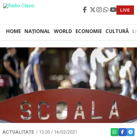
LIVE
HOME
NAȚIONAL
WORLD
ECONOMIE
CULTURĂ
L
ACTUALITATE
13:20 / 16/02/2021
WHATSAPP
FACEBO
TEL