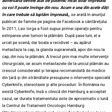
adversarul devine atât de puternic încât doar împreună
cu voi îl poate învinge din nou. Acum e una din acele dăți
în care trebuie să luptăm împreună
„, se arată în anunțul
publicat de familie pe pagina de Facebook a cântărețului.
În 2011, Leo Iorga a fost supus primei operații pentru
extirparea unei tumori la plămâni. După șase luni, el a
urcat pe scenă, dar boala a recidivat – au apărut
metastaze la cap, la glanda suprarenală, apoi din nou la
cap, din nou la plămâni. A trecut prin mai multe intervenţii
chirurgicale, iar acum metastazele de la unicul plămân au
crescut considerabil și terapia recomandată de medicii
din țară și din străinătate presupune o intervenție specială
Cyberknife, stereotaxie și alte proceduri. În România nu
există Cyberknife, însă o clinică din Hamburg a acceptat
cazul, iar durata tratamentului este de aproximativ o lună
la Centrul de Tratament Oncologic Hamburg