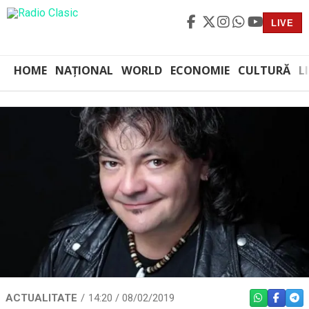
LIVE
HOME
NAȚIONAL
WORLD
ECONOMIE
CULTURĂ
L
ACTUALITATE
14:20 / 08/02/2019
WHATSAPP
FACEBO
TEL