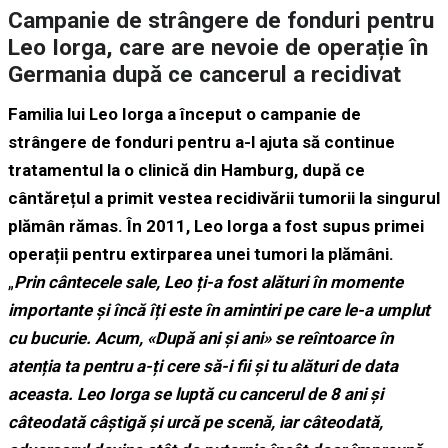
Campanie de strângere de fonduri pentru
Leo Iorga, care are nevoie de operație în
Germania după ce cancerul a recidivat
Familia lui Leo Iorga a început o campanie de
strângere de fonduri pentru a-l ajuta să continue
tratamentul la o clinică din Hamburg, după ce
cântărețul a primit vestea recidivării tumorii la singurul
plămân rămas. În 2011, Leo Iorga a fost supus primei
operații pentru extirparea unei tumori la plămâni.
„
Prin cântecele sale, Leo ți-a fost alături în momente
importante și încă îți este în amintiri pe care le-a umplut
cu bucurie. Acum, «După ani și ani» se reîntoarce în
atenția ta pentru a-ți cere să-i fii și tu alături de data
aceasta. Leo Iorga se luptă cu cancerul de 8 ani și
câteodată câștigă și urcă pe scenă, iar câteodată,