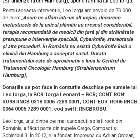
(Strahlenzentrum Hamburg), spune familia lui Leo Iorga.
Pentru această intervenție, Leo Iorga are nevoie de 70.000
de euro: „
Acum ne aflăm într-un alt impas, deoarece
metastazele de la unicul plămân au crescut considerabil,
terapia recomandată de medicii din țară și din străinătate
presupune o intervenție specială, Cyberknife, stereotaxie
și alte proceduri. În România nu există Cyberknife însă o
clinică din Hamburg a acceptat cazul. Durata
tratamentului este de aproximativ o lună la Centrul de
Tratament Oncologic Hamburg (Strahlenzentrum
Hamburg)
„.
Donațiile se pot face în conturile deschise pe numele lui
Leo Iorga, la BCR: Iorga Leonard – BCR; CONT RON:
RO98 RNCB 0318 0006 7289 0001; CONT EUR: RO06 RNCB
0064 0006 7289 0001; cod swift: RNCBROBU.
Leo Iorga, unul dintre cei mai cunoscuţi solişti rock din
România, a făcut parte din trupele Cargo, Compact şi
Schimbul 3. În 2012, el a fondat, împreună cu Adrian Ordean,