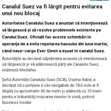
Canalul Suez va fi lărgit pentru evitarea
unui nou blocaj
Autoritatea Canalului Suez a
anunțat
că intenţionează
să lărgească şi să rezolve problemele existente pe
Canalul Suez. Oficialii fac aceste schimbări în
speranţa de a evita repetarea haosului din luna martie,
când nav
a
–
cargo
Ever Given
a eşuat în canalul Suez.
Autorităţile au declarat săptămâna aceasta că intenţionează
să lărgească şi să adâncească părţi ale Canalului Suez,
relatează Mediafax.
Şeful Autorităţii Canalului Suez (SCA), Osama Rabie, a
declarat că o
porțiune
a căii navigabile de 18,6 mile ar fi
lărgită cu aproximativ 40 de metri şi adâncită cu 10 metri
pentru a îmbunătăţi mişcarea navelor în zonă, potrivit
Business
Insider.