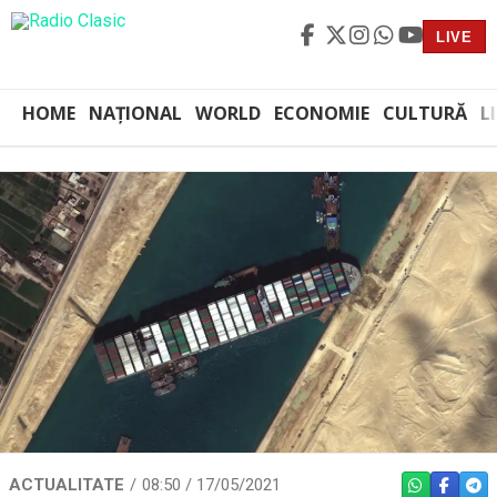
LIVE
HOME
NAȚIONAL
WORLD
ECONOMIE
CULTURĂ
L
ACTUALITATE
08:50 / 17/05/2021
WHATSAPP
FACEBO
TEL