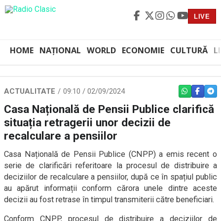
LIVE
HOME
NAȚIONAL
WORLD
ECONOMIE
CULTURĂ
L
ACTUALITATE
09:10 / 02/09/2024
WHATSAPP
FACEBO
TEL
Casa Națională de Pensii Publice clarifică
situația retragerii unor decizii de
recalculare a pensiilor
Casa Națională de Pensii Publice (CNPP) a emis recent o
serie de clarificări referitoare la procesul de distribuire a
deciziilor de recalculare a pensiilor, după ce în spațiul public
au apărut informații conform cărora unele dintre aceste
decizii au fost retrase în timpul transmiterii către beneficiari.
Conform CNPP, procesul de distribuire a deciziilor de