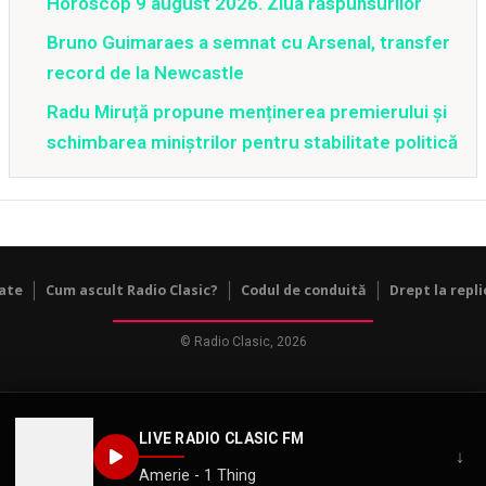
Horoscop 9 august 2026. Ziua răspunsurilor
Bruno Guimaraes a semnat cu Arsenal, transfer
record de la Newcastle
Radu Miruță propune menținerea premierului și
schimbarea miniștrilor pentru stabilitate politică
tate
Cum ascult Radio Clasic?
Codul de conduită
Drept la repli
© Radio Clasic, 2026
LIVE RADIO CLASIC FM
↓
Amerie - 1 Thing