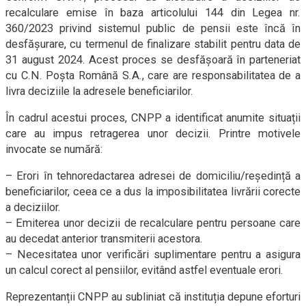
recalculare emise în baza articolului 144 din Legea nr.
360/2023 privind sistemul public de pensii este încă în
desfășurare, cu termenul de finalizare stabilit pentru data de
31 august 2024. Acest proces se desfășoară în parteneriat
cu C.N. Poșta Română S.A., care are responsabilitatea de a
livra deciziile la adresele beneficiarilor.
În cadrul acestui proces, CNPP a identificat anumite situații
care au impus retragerea unor decizii. Printre motivele
invocate se numără:
– Erori în tehnoredactarea adresei de domiciliu/reședință a
beneficiarilor, ceea ce a dus la imposibilitatea livrării corecte
a deciziilor.
– Emiterea unor decizii de recalculare pentru persoane care
au decedat anterior transmiterii acestora.
– Necesitatea unor verificări suplimentare pentru a asigura
un calcul corect al pensiilor, evitând astfel eventuale erori.
Reprezentanții CNPP au subliniat că instituția depune eforturi