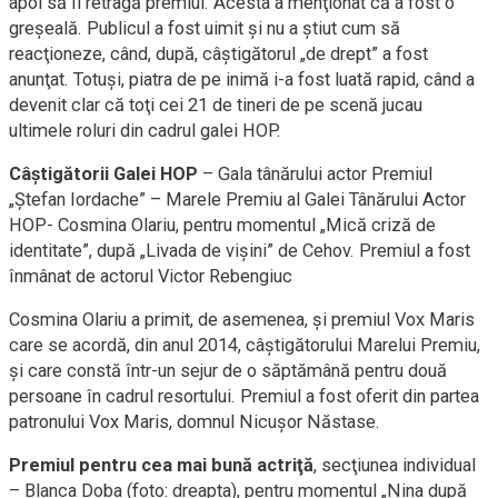
apoi să îi retragă premiul. Acesta a menţionat că a fost o
greşeală. Publicul a fost uimit şi nu a ştiut cum să
reacţioneze, când, după, câştigătorul „de drept” a fost
anunţat. Totuşi, piatra de pe inimă i-a fost luată rapid, când a
devenit clar că toţi cei 21 de tineri de pe scenă jucau
ultimele roluri din cadrul galei HOP.
Câştigătorii Galei HOP
– Gala tânărului actor Premiul
„Ştefan Iordache” – Marele Premiu al Galei Tânărului Actor
HOP- Cosmina Olariu, pentru momentul „Mică criză de
identitate”, după „Livada de vişini” de Cehov. Premiul a fost
înmânat de actorul Victor Rebengiuc
Cosmina Olariu a primit, de asemenea, şi premiul Vox Maris
care se acordă, din anul 2014, câştigătorului Marelui Premiu,
şi care constă într-un sejur de o săptămână pentru două
persoane în cadrul resortului. Premiul a fost oferit din partea
patronului Vox Maris, domnul Nicuşor Năstase.
Premiul pentru cea mai bună actriţă
, secţiunea individual
– Blanca Doba (foto: dreapta), pentru momentul „Nina după