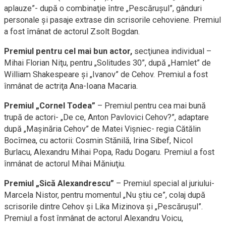
aplauze”- după o combinaţie între „Pescăruşul”, gânduri
personale şi pasaje extrase din scrisorile cehoviene. Premiul
a fost îmânat de actorul Zsolt Bogdan.
Premiul pentru cel mai bun actor,
secţiunea individual –
Mihai Florian Niţu, pentru „Solitudes 30”, după „Hamlet” de
William Shakespeare şi „Ivanov” de Cehov. Premiul a fost
înmânat de actriţa Ana-Ioana Macaria.
Premiul „Cornel Todea”
– Premiul pentru cea mai bună
trupă de actori- „De ce, Anton Pavlovici Cehov?”, adaptare
după „Maşinăria Cehov” de Matei Vişniec- regia Cătălin
Bocîrnea, cu actorii: Cosmin Stănilă, Irina Sibef, Nicol
Burlacu, Alexandru Mihai Popa, Radu Dogaru. Premiul a fost
înmânat de actorul Mihai Măniuţiu.
Premiul „Sică Alexandrescu”
– Premiul special al juriului-
Marcela Nistor, pentru momentul „Nu ştiu ce”, colaj după
scrisorile dintre Cehov şi Lika Mizinova şi „Pescăruşul”.
Premiul a fost înmânat de actorul Alexandru Voicu,