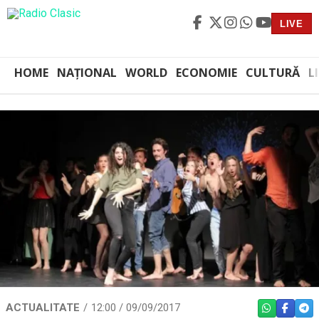
LIVE
HOME
NAȚIONAL
WORLD
ECONOMIE
CULTURĂ
L
ACTUALITATE
12:00 / 09/09/2017
WHATSAPP
FACEBO
TEL