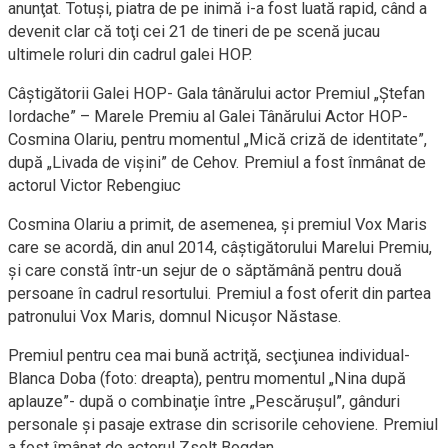
anunţat. Totuşi, piatra de pe inimă i-a fost luată rapid, când a
devenit clar că toţi cei 21 de tineri de pe scenă jucau
ultimele roluri din cadrul galei HOP.
Câştigătorii Galei HOP- Gala tânărului actor Premiul „Ştefan
Iordache” – Marele Premiu al Galei Tânărului Actor HOP-
Cosmina Olariu, pentru momentul „Mică criză de identitate”,
după „Livada de vişini” de Cehov. Premiul a fost înmânat de
actorul Victor Rebengiuc
Cosmina Olariu a primit, de asemenea, şi premiul Vox Maris
care se acordă, din anul 2014, câştigătorului Marelui Premiu,
şi care constă într-un sejur de o săptămână pentru două
persoane în cadrul resortului. Premiul a fost oferit din partea
patronului Vox Maris, domnul Nicuşor Năstase.
Premiul pentru cea mai bună actriţă, secţiunea individual-
Blanca Doba (foto: dreapta), pentru momentul „Nina după
aplauze”- după o combinaţie între „Pescăruşul”, gânduri
personale şi pasaje extrase din scrisorile cehoviene. Premiul
a fost îmânat de actorul Zsolt Bogdan.