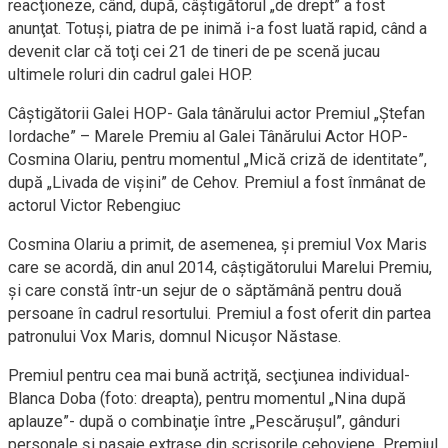
reacţioneze, când, după, câştigătorul „de drept” a fost
anunţat. Totuşi, piatra de pe inimă i-a fost luată rapid, când a
devenit clar că toţi cei 21 de tineri de pe scenă jucau
ultimele roluri din cadrul galei HOP.
Câştigătorii Galei HOP- Gala tânărului actor Premiul „Ştefan
Iordache” – Marele Premiu al Galei Tânărului Actor HOP-
Cosmina Olariu, pentru momentul „Mică criză de identitate”,
după „Livada de vişini” de Cehov. Premiul a fost înmânat de
actorul Victor Rebengiuc
Cosmina Olariu a primit, de asemenea, şi premiul Vox Maris
care se acordă, din anul 2014, câştigătorului Marelui Premiu,
şi care constă într-un sejur de o săptămână pentru două
persoane în cadrul resortului. Premiul a fost oferit din partea
patronului Vox Maris, domnul Nicuşor Năstase.
Premiul pentru cea mai bună actriţă, secţiunea individual-
Blanca Doba (foto: dreapta), pentru momentul „Nina după
aplauze”- după o combinaţie între „Pescăruşul”, gânduri
personale şi pasaje extrase din scrisorile cehoviene. Premiul