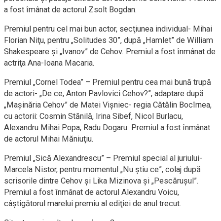
a fost îmânat de actorul Zsolt Bogdan.
Premiul pentru cel mai bun actor, secţiunea individual- Mihai
Florian Niţu, pentru „Solitudes 30”, după „Hamlet” de William
Shakespeare şi „Ivanov” de Cehov. Premiul a fost înmânat de
actriţa Ana-Ioana Macaria.
Premiul „Cornel Todea” – Premiul pentru cea mai bună trupă
de actori- „De ce, Anton Pavlovici Cehov?”, adaptare după
„Maşinăria Cehov” de Matei Vişniec- regia Cătălin Bocîrnea,
cu actorii: Cosmin Stănilă, Irina Sibef, Nicol Burlacu,
Alexandru Mihai Popa, Radu Dogaru. Premiul a fost înmânat
de actorul Mihai Măniuţiu.
Premiul „Sică Alexandrescu” – Premiul special al juriului-
Marcela Nistor, pentru momentul „Nu ştiu ce”, colaj după
scrisorile dintre Cehov şi Lika Mizinova şi „Pescăruşul”.
Premiul a fost înmânat de actorul Alexandru Voicu,
câştigătorul marelui premiu al ediţiei de anul trecut.