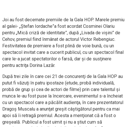
Joi au fost decernate premiile de la Gala HOP. Marele premiu
al galei- „Ştefan Iordache”a fost acordat Cosminei Olariu
pentru „Mică criză de identitate”, după „Livada de vişini” de
Cehov, premiul fiind înmânat de actorul Victor Rebengiuc.
Festivitatea de premiere a fost plină de voie bună, cu un
spectacol invitat care a cucerit publicul, cu un spectacol final
care le-a jucat spectatorilor o farsă, dar şi de susţinere
pentru actriţa Dorina Lazăr.
După trei zile în care cei 21 de concurenţi de la Gala HOP au
putut fi văzuţi în patru ipostaze (etude, probă individuală,
probă de grup şi cea de actori de filme) prin care talentul şi
munca le-au fost puse la încercare, evenimentul s-a încheiat
cu un spectacol care a păcălit audienţa, în care prezentatorul
Dragoş Muscalu a anunţat greşit câştigătorul pentru ca mai
apoi să îi retragă premiul. Acesta a menţionat că a fost o
greşeală. Publicul a fost uimit şi nu a ştiut cum să