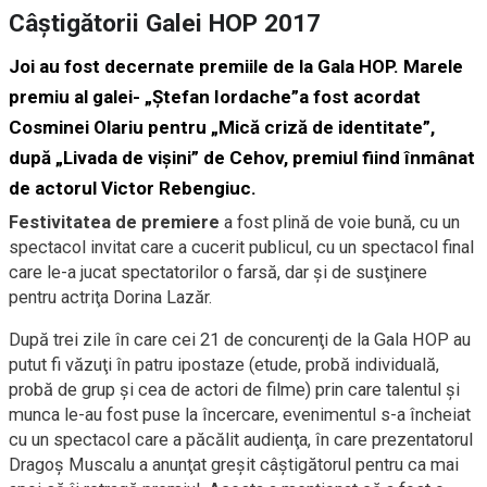
Câştigătorii Galei HOP 2017
Joi au fost decernate premiile de la Gala HOP. Marele
premiu al galei- „Ştefan Iordache”a fost acordat
Cosminei Olariu pentru „Mică criză de identitate”,
după „Livada de vişini” de Cehov, premiul fiind înmânat
de actorul Victor Rebengiuc.
Festivitatea de premiere
a fost plină de voie bună, cu un
spectacol invitat care a cucerit publicul, cu un spectacol final
care le-a jucat spectatorilor o farsă, dar şi de susţinere
pentru actriţa Dorina Lazăr.
După trei zile în care cei 21 de concurenţi de la Gala HOP au
putut fi văzuţi în patru ipostaze (etude, probă individuală,
probă de grup şi cea de actori de filme) prin care talentul şi
munca le-au fost puse la încercare, evenimentul s-a încheiat
cu un spectacol care a păcălit audienţa, în care prezentatorul
Dragoş Muscalu a anunţat greşit câştigătorul pentru ca mai