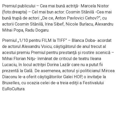
Premiul publicului – Cea mai bună actriţă- Marcela Nistor
(foto:dreapta) – Cel mai bun actor: Cosmin Stănilă -Cea mai
bună trupă de actori: „De ce, Anton Pavlovici Cehov?”, cu
actorii Cosmin Stănilă, Irina Sibef, Nicole Burlacu, Alexandru
Mihai Popa, Radu Dogaru.
Premiul „1/10 pentru FILM la TIFF” – Blanca Doba- acordat
de actorul Alexandru Voicu, câştigătorul de anul trecut al
acestui premiu Premiul pentru prestanţă şi rostire scenică –
Mihai Florian Niţu- înmânat de criticul de teatru Ileana
Lucaciu, în locul actriţei Dorina Lazăr care nu a putut fii
prezentă la Gală. De asemenea, actorul şi politicianul Mircea
Diaconu le-a oferit câştigătorilor Galei HOP, o invitaţie la
Bruxelles, cu ocazia celei de-a treia ediţii a Festivalului
EuRoCultura.