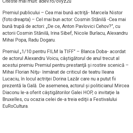
Citeste mai mult: adev.ro/ovyz2u
Premiul publicului – Cea mai bună actriţă- Marcela Nistor
(foto:dreapta) – Cel mai bun actor: Cosmin Stănilă -Cea mai
bună trupă de actori: „De ce, Anton Pavlovici Cehov?”, cu
actorii Cosmin Stănilă, Irina Sibef, Nicole Burlacu, Alexandru
Mihai Popa, Radu Dogaru.
Premiul „1/10 pentru FILM la TIFF” – Blanca Doba- acordat
de actorul Alexandru Voicu, câştigătorul de anul trecut al
acestui premiu Premiul pentru prestanţă şi rostire scenică –
Mihai Florian Niţu- înmânat de criticul de teatru Ileana
Lucaciu, în locul actriţei Dorina Lazăr care nu a putut fii
prezentă la Gală. De asemenea, actorul şi politicianul Mircea
Diaconu le-a oferit câştigătorilor Galei HOP, o invitaţie la
Bruxelles, cu ocazia celei de-a treia ediţii a Festivalului
EuRoCultura.