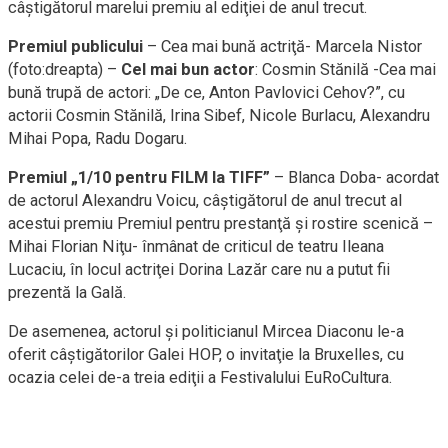
câştigătorul marelui premiu al ediţiei de anul trecut.
Premiul publicului
– Cea mai bună actriţă- Marcela Nistor
(foto:dreapta) –
Cel mai bun actor
: Cosmin Stănilă -Cea mai
bună trupă de actori: „De ce, Anton Pavlovici Cehov?”, cu
actorii Cosmin Stănilă, Irina Sibef, Nicole Burlacu, Alexandru
Mihai Popa, Radu Dogaru.
Premiul „1/10 pentru FILM la TIFF”
– Blanca Doba- acordat
de actorul Alexandru Voicu, câştigătorul de anul trecut al
acestui premiu Premiul pentru prestanţă şi rostire scenică –
Mihai Florian Niţu- înmânat de criticul de teatru Ileana
Lucaciu, în locul actriţei Dorina Lazăr care nu a putut fii
prezentă la Gală.
De asemenea, actorul şi politicianul Mircea Diaconu le-a
oferit câştigătorilor Galei HOP, o invitaţie la Bruxelles, cu
ocazia celei de-a treia ediţii a Festivalului EuRoCultura.