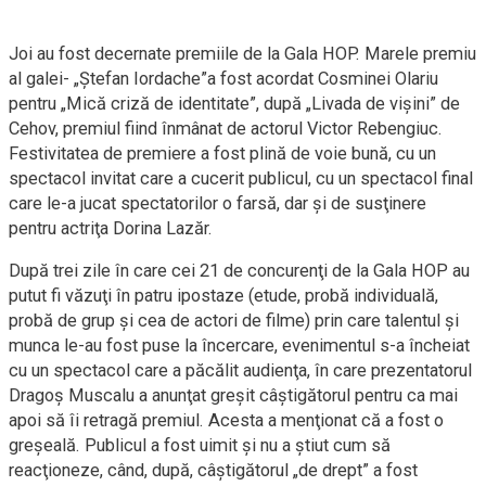
Joi au fost decernate premiile de la Gala HOP. Marele premiu
al galei- „Ştefan Iordache”a fost acordat Cosminei Olariu
pentru „Mică criză de identitate”, după „Livada de vişini” de
Cehov, premiul fiind înmânat de actorul Victor Rebengiuc.
Festivitatea de premiere a fost plină de voie bună, cu un
spectacol invitat care a cucerit publicul, cu un spectacol final
care le-a jucat spectatorilor o farsă, dar şi de susţinere
pentru actriţa Dorina Lazăr.
După trei zile în care cei 21 de concurenţi de la Gala HOP au
putut fi văzuţi în patru ipostaze (etude, probă individuală,
probă de grup şi cea de actori de filme) prin care talentul şi
munca le-au fost puse la încercare, evenimentul s-a încheiat
cu un spectacol care a păcălit audienţa, în care prezentatorul
Dragoş Muscalu a anunţat greşit câştigătorul pentru ca mai
apoi să îi retragă premiul. Acesta a menţionat că a fost o
greşeală. Publicul a fost uimit şi nu a ştiut cum să
reacţioneze, când, după, câştigătorul „de drept” a fost