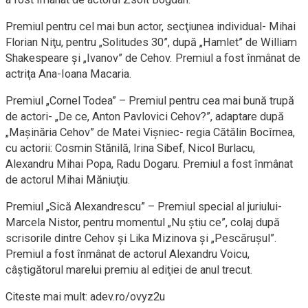
Premiul pentru cel mai bun actor, secţiunea individual- Mihai
Florian Niţu, pentru „Solitudes 30”, după „Hamlet” de William
Shakespeare şi „Ivanov” de Cehov. Premiul a fost înmânat de
actriţa Ana-Ioana Macaria.
Premiul „Cornel Todea” – Premiul pentru cea mai bună trupă
de actori- „De ce, Anton Pavlovici Cehov?”, adaptare după
„Maşinăria Cehov” de Matei Vişniec- regia Cătălin Bocîrnea,
cu actorii: Cosmin Stănilă, Irina Sibef, Nicol Burlacu,
Alexandru Mihai Popa, Radu Dogaru. Premiul a fost înmânat
de actorul Mihai Măniuţiu.
Premiul „Sică Alexandrescu” – Premiul special al juriului-
Marcela Nistor, pentru momentul „Nu ştiu ce”, colaj după
scrisorile dintre Cehov şi Lika Mizinova şi „Pescăruşul”.
Premiul a fost înmânat de actorul Alexandru Voicu,
câştigătorul marelui premiu al ediţiei de anul trecut.
Citeste mai mult: adev.ro/ovyz2u