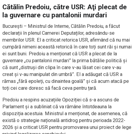
Cătălin Predoiu, către USR: Aţi plecat de
la guvernare cu pantalonii murdari
București – Ministrul de Interne, Cătălin Predoiu, a făcut
declarații în plenul Camerei Deputaților, adresându-se
membrilor USR. El a criticat retorica USR, afirmând că nu mai
cumpără nimeni această retorică în care toți sunt răi și numai
ei sunt buni. Predoiu a menționat că USR a plecat de la
guvernare „cu pantalonii murdari” la prima bătălie politică și
că sunt „distruși din clipa în care v-au lăsat cei care v-au
creat și v-au manipulat din umbră”. El a adăugat că USR a
rămas „fără epoleți, cu dinaintea goală” și că acum atacă pe
toți cei care doresc să facă ceva pentru țară.
Predoiu a respins acuzațiile Opoziției că s-a ascuns de
Parlament și a subliniat că va rămâne întotdeauna la
dispoziția acestuia. Ministrul a menționat, de asemenea, că
există o strategie națională antidrog pentru perioada 2022-
2026 și a criticat USR pentru promovarea unui proiect de lege