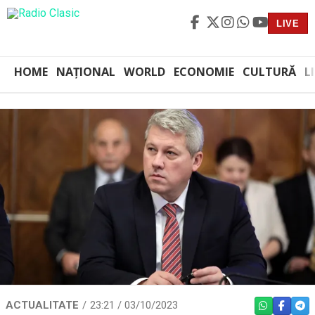
LIVE
HOME
NAȚIONAL
WORLD
ECONOMIE
CULTURĂ
L
ACTUALITATE
23:21 / 03/10/2023
WHATSAPP
FACEBO
TEL