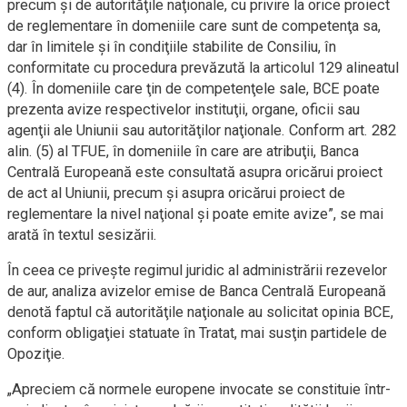
precum şi de autorităţile naţionale, cu privire la orice proiect
de reglementare în domeniile care sunt de competenţa sa,
dar în limitele şi în condiţiile stabilite de Consiliu, în
conformitate cu procedura prevăzută la articolul 129 alineatul
(4). În domeniile care ţin de competenţele sale, BCE poate
prezenta avize respectivelor instituţii, organe, oficii sau
agenţii ale Uniunii sau autorităţilor naţionale. Conform art. 282
alin. (5) al TFUE, în domeniile în care are atribuţii, Banca
Centrală Europeană este consultată asupra oricărui proiect
de act al Uniunii, precum şi asupra oricărui proiect de
reglementare la nivel naţional şi poate emite avize”, se mai
arată în textul sesizării.
În ceea ce priveşte regimul juridic al administrării rezevelor
de aur, analiza avizelor emise de Banca Centrală Europeană
denotă faptul că autorităţile naţionale au solicitat opinia BCE,
conform obligaţiei statuate în Tratat, mai susţin partidele de
Opoziţie.
„Apreciem că normele europene invocate se constituie într-