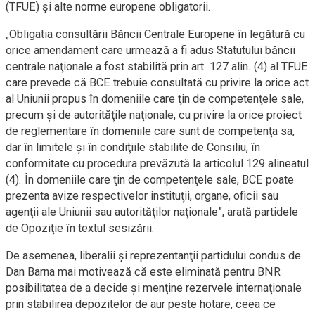
(TFUE) şi alte norme europene obligatorii.
„Obligatia consultării Băncii Centrale Europene în legătură cu
orice amendament care urmează a fi adus Statutului băncii
centrale naţionale a fost stabilită prin art. 127 alin. (4) al TFUE
care prevede că BCE trebuie consultată cu privire la orice act
al Uniunii propus în domeniile care ţin de competenţele sale,
precum şi de autorităţile naţionale, cu privire la orice proiect
de reglementare în domeniile care sunt de competenţa sa,
dar în limitele şi în condiţiile stabilite de Consiliu, în
conformitate cu procedura prevăzută la articolul 129 alineatul
(4). În domeniile care ţin de competenţele sale, BCE poate
prezenta avize respectivelor instituţii, organe, oficii sau
agenţii ale Uniunii sau autorităţilor naţionale”, arată partidele
de Opoziţie în textul sesizării.
De asemenea, liberalii şi reprezentanţii partidului condus de
Dan Barna mai motivează că este eliminată pentru BNR
posibilitatea de a decide şi menţine rezervele internaţionale
prin stabilirea depozitelor de aur peste hotare, ceea ce