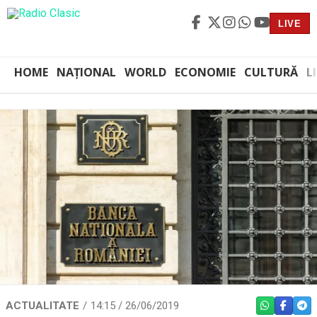
LIVE
HOME
NAȚIONAL
WORLD
ECONOMIE
CULTURĂ
L
ACTUALITATE
14:15 / 26/06/2019
WHATSAPP
FACEBO
TEL