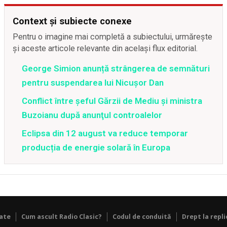
Context și subiecte conexe
Pentru o imagine mai completă a subiectului, urmărește
și aceste articole relevante din același flux editorial.
George Simion anunță strângerea de semnături
pentru suspendarea lui Nicușor Dan
Conflict între şeful Gărzii de Mediu şi ministra
Buzoianu după anunţul controalelor
Eclipsa din 12 august va reduce temporar
producția de energie solară în Europa
tate
Cum ascult Radio Clasic?
Codul de conduită
Drept la repli