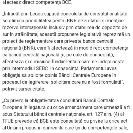
afecteaz direct competenţa BCE.
„Întrucât prin Legea supusă controlului de constituţionalitate
se elimină posibilitatea pentru BNR de a stabili şi menţine
rezerve internaţionale inclusiv prin stabilirea de depozite de
aur în străinătate, această propunere legislativă reprezintă un
proiect de reglementare care priveşte banca centrală
naţională (BNR), care îi afectează în mod direct competenţa
ca bancă centrală naţională şi, pe cale de consecinţă,
afectează şi o misiune fundamentală care se îndeplineşte
prin intermediul SEBC. În consecinţă, Parlamentul avea
obligaţia să solicite opinia Băncii Centrale Europene în
procesul de legiferare, solicitare care nu a fost formulată”,
potrivit sursei citate.
„Cu privire la obligativitatea consultării Băncii Centrale
Europene în legătură cu orice amendament care urmează a fi
adus Statutului băncii centrale naţionale, art. 127 alin. (4) al
TFUE prevede că BCE este consultată cu privire la orice act
al Uniunii propus în domeniile care ţin de competenţele sale,