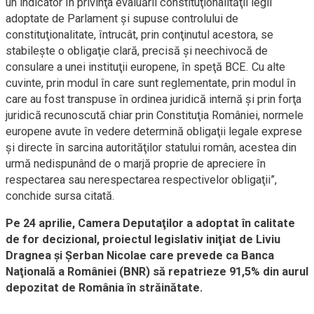
un indicator în privinţa evaluării constituţionalităţii legii
adoptate de Parlament şi supuse controlului de
constituţionalitate, întrucât, prin conţinutul acestora, se
stabileşte o obligaţie clară, precisă şi neechivocă de
consulare a unei instituţii europene, în speţă BCE. Cu alte
cuvinte, prin modul în care sunt reglementate, prin modul în
care au fost transpuse în ordinea juridică internă şi prin forţa
juridică recunoscută chiar prin Constituţia României, normele
europene avute în vedere determină obligaţii legale exprese
şi directe în sarcina autorităţilor statului român, acestea din
urmă nedispunând de o marjă proprie de apreciere în
respectarea sau nerespectarea respectivelor obligaţii”,
conchide sursa citată.
Pe 24 aprilie, Camera Deputaţilor a adoptat în calitate
de for decizional, proiectul legislativ iniţiat de Liviu
Dragnea şi Şerban Nicolae care prevede ca Banca
Naţională a României (BNR) să repatrieze 91,5% din aurul
depozitat de România în străinătate.