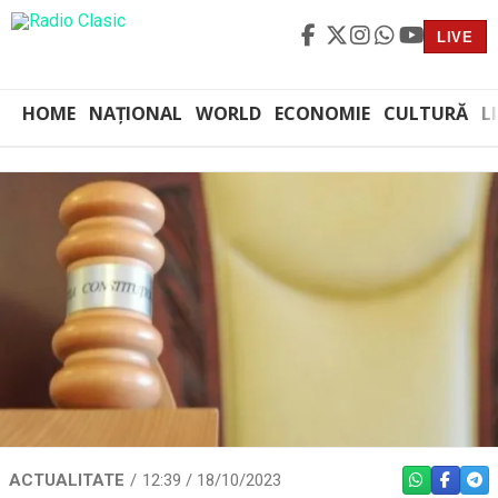
LIVE
HOME
NAȚIONAL
WORLD
ECONOMIE
CULTURĂ
L
ACTUALITATE
12:39 / 18/10/2023
WHATSAPP
FACEBO
TEL