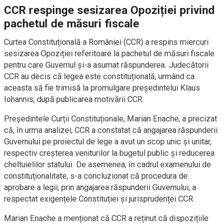
CCR respinge sesizarea Opoziției privind
pachetul de măsuri fiscale
Curtea Constituțională a României (CCR) a respins miercuri
sesizarea Opoziției referitoare la pachetul de măsuri fiscale
pentru care Guvernul și-a asumat răspunderea. Judecătorii
CCR au decis că legea este constituțională, urmând ca
aceasta să fie trimisă la promulgare președintelui Klaus
Iohannis, după publicarea motivării CCR.
Președintele Curții Constituționale, Marian Enache, a precizat
că, în urma analizei, CCR a constatat că angajarea răspunderii
Guvernului pe proiectul de lege a avut un scop unic și unitar,
respectiv creșterea veniturilor la bugetul public și reducerea
cheltuielilor statului. De asemenea, în cadrul examenului de
constituționalitate, s-a concluzionat că procedura de
aprobare a legii, prin angajarea răspunderii Guvernului, a
respectat exigențele Constituției și jurisprudenței CCR.
Marian Enache a menționat că CCR a reținut că dispozițiile